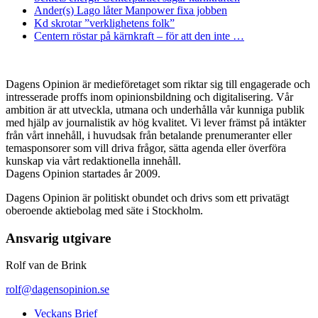
Ander(s) Lago låter Manpower fixa jobben
Kd skrotar ”verklighetens folk”
Centern röstar på kärnkraft – för att den inte …
Dagens Opinion är medieföretaget som riktar sig till engagerade och
intresserade proffs inom opinionsbildning och digitalisering. Vår
ambition är att utveckla, utmana och underhålla vår kunniga publik
med hjälp av journalistik av hög kvalitet. Vi lever främst på intäkter
från vårt innehåll, i huvudsak från betalande prenumeranter eller
temasponsorer som vill driva frågor, sätta agenda eller överföra
kunskap via vårt redaktionella innehåll.
Dagens Opinion startades år 2009.
Dagens Opinion är politiskt obundet och drivs som ett privatägt
oberoende aktiebolag med säte i Stockholm.
Ansvarig utgivare
Rolf van de Brink
rolf@dagensopinion.se
Veckans Brief