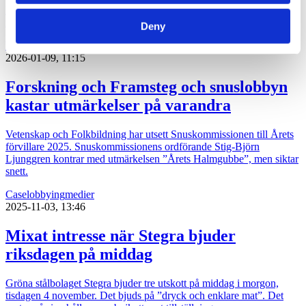
Nu har regeringen lämnat över remiss som ska ligga till grund för ett
riksdagsbeslut om ett lobbyregister till lagrådet.
Deny
lobbying
opinionsbildning
politik
2026-01-09, 11:15
Forskning och Framsteg och snuslobbyn
kastar utmärkelser på varandra
Vetenskap och Folkbildning har utsett Snuskommissionen till Årets
förvillare 2025. Snuskommissionens ordförande Stig-Björn
Ljunggren kontrar med utmärkelsen ”Årets Halmgubbe”, men siktar
snett.
Case
lobbying
medier
2025-11-03, 13:46
Mixat intresse när Stegra bjuder
riksdagen på middag
Gröna stålbolaget Stegra bjuder tre utskott på middag i morgon,
tisdagen 4 november. Det bjuds på ”dryck och enklare mat”. Det