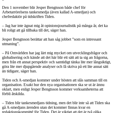
Den 1 november blir Jesper Bengtsson både chef för
Arbetarrörelsens tankesmedja (även kallad A-smedjan) och
chefredaktör på tidskriften Tiden.
– Jag har inte ägnat mig åt opinionsjournalistik på många år, det ka
bli roligt att gå tillbaka till det, säger han.
Jesper Bengtsson berättar att han såg jobbet ”som en intressant
utmaning”.
– På Omvärlden har jag lärt mig mycket om utvecklingsfrågor och
globalisering och kände att det här blir ett sätt att ta sig an frågorna,
men från ett annat perspektiv och samtidigt tänka lite mer långsiktigt,
göra lite mer djupgående analyser och få skriva på ett lite annat sätt
än tidigare, säger han.
Tiden och A-smedjan kommer under hösten att slås samman till en
organisation. Exakt hur den nya organisationen ska se ut är ännu
oklart, men enligt Jesper Bengtsson kommer verksamheterna att
förbli åtskilda.
– Tiden blir tankesmedjans tidning, men det blir inte så att Tiden ska
gå A-smedjans ärenden utan det kommer finnas kvar en
redaktionskommitté för Tiden. Det är viktigt att det är två olika