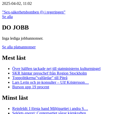
2025-04-02, 11:02
”Sex-säkerhetsbomben (l) i regeringen”
Se alla
DO JOBB
Inga lediga jobbannonser.
Se alla platsannonser
Mest läst
Över hälften tackade nej till statministerns kulturmingel
SKR hämtar presschef från Region Stockholm
Toppolitikerna”valfärdar” till Piteå
Lars Lerin och pr-konsulter – Ulf Kristersson…
Burson upp 19 procent
Minst läst
Reinfeldt: I första hand Miljöpartiet i andra S…
Seklets energi: Centerpartiet sågar kärnkraften