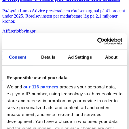
Pa-byrån Lumo Advice presterade en rörelsemarginal på 41 procent
under 2025. Rörelsevinsten per medarbetare låg på 2,1 miljoner
kronor.
Affärer
lobbying
pr
2026-06-28, 20:45
”Lobbyregistret kan underminera
förtroendet”
Consent
Details
Ad Settings
About
Det av riksdagen beslutade lobbyregistret kan underminera
förtroendet snarare än stärker det. Det skriver Alexander Katsaitis,
Responsible use of your data
docent i statsvetenskap, Stockholms universitet och Faradj Koliev,
docent i statsvetenskap, Stockholms universitet samt förtroendevald
We and
our 116 partners
process your personal data,
för Socialdemokraterna i Solna på DN Debatt.
e.g. your IP-number, using technology such as cookies to
Bransch
lobbying
store and access information on your device in order to
2026-06-16, 07:48
serve personalized ads and content, ad and content
measurement, audience research and services
Gruvbolag och branschorganisation
development. You have a choice in who uses your data
halvjublar över skrotat uran-veto
and for what purposes. Your privacy choices are only