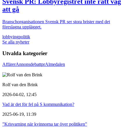
Svensk PR: Lobbyregistret inte rätt väg
att gå
Branschorganisationen Svensk PR ser stora brister med det
föreslagna upplägget.
lobbying
politik
Se alla nyheter
Utvalda kategorier
Affärer
Annons
debatt
pr
Almedalen
Rolf van den Brink
2026-04-02, 12:45
Vad är det för fel på S kommunikation?
2025-06-19, 11:39
”Krisvarning när kvinnorna tar över politiken”