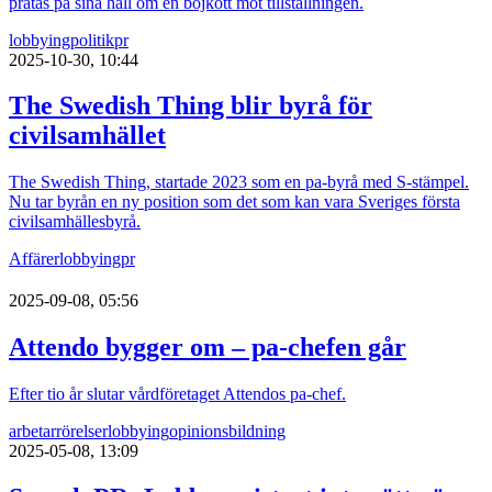
pratas på sina håll om en bojkott mot tillställningen.
lobbying
politik
pr
2025-10-30, 10:44
The Swedish Thing blir byrå för
civilsamhället
The Swedish Thing, startade 2023 som en pa-byrå med S-stämpel.
Nu tar byrån en ny position som det som kan vara Sveriges första
civilsamhällesbyrå.
Affärer
lobbying
pr
2025-09-08, 05:56
Attendo bygger om – pa-chefen går
Efter tio år slutar vårdföretaget Attendos pa-chef.
arbetarrörelser
lobbying
opinionsbildning
2025-05-08, 13:09