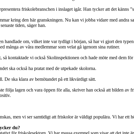
resentera friskolebranschen i inslaget igår. Han tycker att det känns ”
medlemmar kring den här granskningen. Nu kan vi jobba vidare med andr
senaste tiden, säger han.
gen handlade om, vilket inte var tydligt i början, så har vi gjort den typ
 med många av våra medlemmar som velat gå igenom sina rutiner.
tat, så kontaktade vi också Skolinspektionen och hade möte med dem för a
bundet ska också ha pratat med de utpekade skolorna.
ll. De ska klara av bemötandet på ett likvärdigt sätt.
te följa lagen och vara öppen för alla, skriver han också att bilden av fr
sitiv.
kas, men vi ser samtidigt att friskolor är väldigt populära. Vi har ett h
tycker du?
ativt för friskolesektorn. Vi har massa exempel som visar att det inte är 