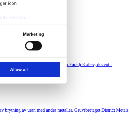
ger icon.
ails section
.
se our traffic. We also share
Marketing
ers who may combine it with
 services.
vetenskap, Stockholms universitet och Faradj Koliev, docent i
Allow all
n av brytning av uran med andra metaller. Gruvföretaget District Metals