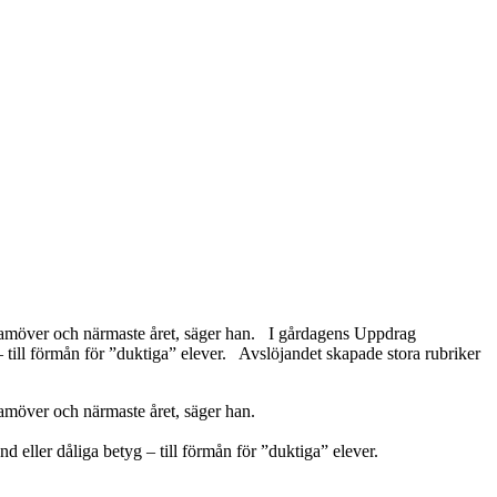
n framöver och närmaste året, säger han. I gårdagens Uppdrag
– till förmån för ”duktiga” elever. Avslöjandet skapade stora rubriker
ramöver och närmaste året, säger han.
 eller dåliga betyg – till förmån för ”duktiga” elever.