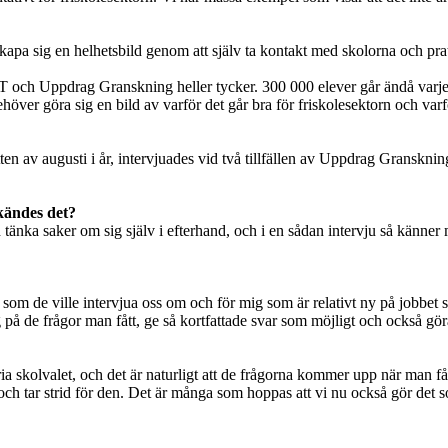
kapa sig en helhetsbild genom att själv ta kontakt med skolorna och pra
VT och Uppdrag Granskning heller tycker. 300 000 elever går ändå varje d
 behöver göra sig en bild av varför det går bra för friskolesektorn och v
en av augusti i år, intervjuades vid två tillfällen av Uppdrag Gransknin
kändes det?
tänka saker om sig själv i efterhand, och i en sådan intervju så känner m
ar som de ville intervjua oss om och för mig som är relativt ny på jobbet 
 på de frågor man fått, ge så kortfattade svar som möjligt och också g
a skolvalet, och det är naturligt att de frågorna kommer upp när man få
och tar strid för den. Det är många som hoppas att vi nu också gör det so