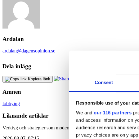
Ardalan
ardalan@dagensopinion.se
Dela inlägg
Kopiera länk
Consent
Ämnen
Responsible use of your dat
lobbying
We and
our 116 partners
pro
Liknande artiklar
and access information on yo
audience research and servi
Verktyg och strategier som moderna team behöver för att hjälpa sina fö
privacy choices are only app
2026-08-07, 07:15