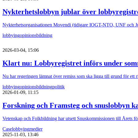
Nykterhetslobbyn jublar över lobbyregistr
Nykterhetsorganisationen Movendi (tidigare IOGT-NTO, UNF och Junis)
lobbying
opinionsbildning
2026-03-04, 15:06
Klart nu: Lobbyregistret införs under so
Nu har regeringen lämnat över remiss som ska ligga till grund för ett ri
lobbying
opinionsbildning
politik
2026-01-09, 11:15
Forskning och Framsteg och snuslobbyn k
Vetenskap och Folkbildning har utsett Snuskommissionen till Årets 
Case
lobbying
medier
2025-11-03, 13:46