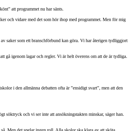
skönt” att programmet nu har sänts.
a saker och vidare med det som hör ihop med programmet. Men för mig
en av saker som ett branschförbund kan göra. Vi har återigen tydliggjort
tt gå igenom lagar och regler. Vi är helt överens om att de är tydliga.
iskolor i den allmänna debatten ofta är ”ensidigt svart”, men att den
ögt söktryck och vi ser inte att ansökningstakten minskar, säger han.
så. Men det spelar ingen roll. Alla skolor ska klara av att sköta