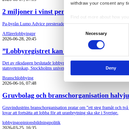
withdraw your consent any tim
2 miljoner i vinst per anställd hos Lumo
Find out more about how your
Pa-byrån Lumo Advice presterade en rörelsemarginal på 41 procent un
Consent
We use cookies to personalis
Necessary
Affärer
lobbying
pr
Selection
information about your use of
2026-06-28, 20:45
other information that you’ve
”Lobbyregistret kan underminera förtroe
Det av riksdagen beslutade lobbyregistret kan underminera förtroendet 
Deny
statsvetenskap, Stockholms universitet samt förtroendevald för Socia
Bransch
lobbying
2026-06-16, 07:48
Gruvbolag och branschorganisation halvju
Gruvindustrins branschorganisation pratar om ”ett steg framåt och två b
lovar att fortsätta att lobba för att uranbrytning ska ske i Sverige.
lobbying
opinionsbildning
politik
2026-03-25, 16:35