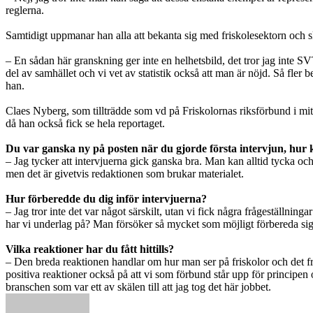
reglerna.
Samtidigt uppmanar han alla att bekanta sig med friskolesektorn och s
– En sådan här granskning ger inte en helhetsbild, det tror jag inte S
del av samhället och vi vet av statistik också att man är nöjd. Så fler
han.
Claes Nyberg, som tillträdde som vd på Friskolornas riksförbund i mitt
då han också fick se hela reportaget.
Du var ganska ny på posten när du gjorde första intervjun, hur 
– Jag tycker att intervjuerna gick ganska bra. Man kan alltid tycka och 
men det är givetvis redaktionen som brukar materialet.
Hur förberedde du dig inför intervjuerna?
– Jag tror inte det var något särskilt, utan vi fick några frågeställning
har vi underlag på? Man försöker så mycket som möjligt förbereda sig
Vilka reaktioner har du fått hittills?
– Den breda reaktionen handlar om hur man ser på friskolor och det fri
positiva reaktioner också på att vi som förbund står upp för principen 
branschen som var ett av skälen till att jag tog det här jobbet.