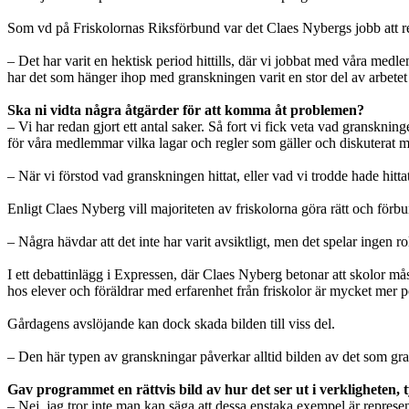
Som vd på Friskolornas Riksförbund var det Claes Nybergs jobb att rep
– Det har varit en hektisk period hittills, där vi jobbat med våra 
har det som hänger ihop med granskningen varit en stor del av arbetet 
Ska ni vidta några åtgärder för att komma åt problemen?
– Vi har redan gjort ett antal saker. Så fort vi fick veta vad gransknin
för våra medlemmar vilka lagar och regler som gäller och diskuterat
– När vi förstod vad granskningen hittat, eller vad vi trodde hade hit
Enligt Claes Nyberg vill majoriteten av friskolorna göra rätt och för
– Några hävdar att det inte har varit avsiktligt, men det spelar ingen ro
I ett debattinlägg i Expressen, där Claes Nyberg betonar att skolor mås
hos elever och föräldrar med erfarenhet från friskolor är mycket mer po
Gårdagens avslöjande kan dock skada bilden till viss del.
– Den här typen av granskningar påverkar alltid bilden av det som grans
Gav programmet en rättvis bild av hur det ser ut i verkligheten, 
– Nej, jag tror inte man kan säga att dessa enstaka exempel är represent