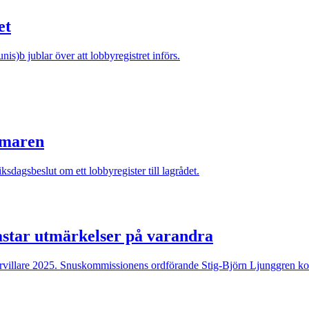
et
b jublar över att lobbyregistret införs.
mmaren
ksdagsbeslut om ett lobbyregister till lagrådet.
astar utmärkelser på varandra
förvillare 2025. Snuskommissionens ordförande Stig-Björn Ljunggren ko