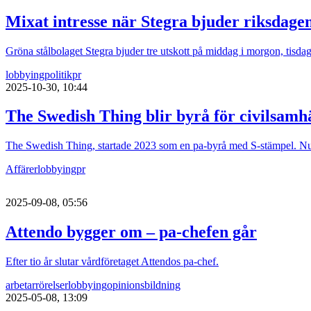
Mixat intresse när Stegra bjuder riksdage
Gröna stålbolaget Stegra bjuder tre utskott på middag i morgon, tisda
lobbying
politik
pr
2025-10-30, 10:44
The Swedish Thing blir byrå för civilsamhä
The Swedish Thing, startade 2023 som en pa-byrå med S-stämpel. Nu t
Affärer
lobbying
pr
2025-09-08, 05:56
Attendo bygger om – pa-chefen går
Efter tio år slutar vårdföretaget Attendos pa-chef.
arbetarrörelser
lobbying
opinionsbildning
2025-05-08, 13:09