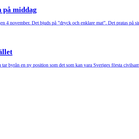
n på middag
gen 4 november. Det bjuds på ”dryck och enklare mat”. Det pratas på sina
llet
ar byrån en ny position som det som kan vara Sveriges första civilsam