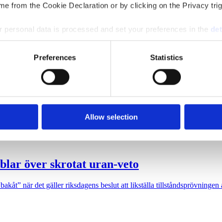
e from the Cookie Declaration or by clicking on the Privacy trig
 personal data is processed and set your preferences in the
det
der 2025. Rörelsevinsten per medarbetare låg på 2,1 miljoner kronor.
e content and ads, to provide social media features and to analy
Preferences
Statistics
 our site with our social media, advertising and analytics partn
 provided to them or that they’ve collected from your use of their
ndet”
snarare än stärker det. Det skriver Alexander Katsaitis, docent i stats
Allow selection
ldemokraterna i Solna på DN Debatt.
blar över skrotat uran-veto
akåt” när det gäller riksdagens beslut att likställa tillståndsprövninge