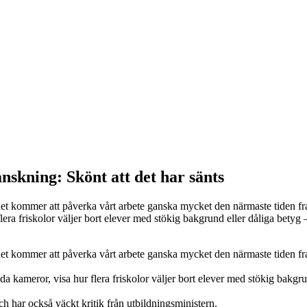
skning: Skönt att det har sänts
att det kommer att påverka vårt arbete ganska mycket den närmaste tide
ra friskolor väljer bort elever med stökig bakgrund eller dåliga betyg 
tt det kommer att påverka vårt arbete ganska mycket den närmaste tiden f
ameror, visa hur flera friskolor väljer bort elever med stökig bakgrund
 har också väckt kritik från utbildningsministern.