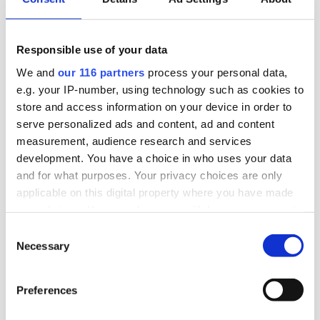
2026-02-18, 11:20
Responsible use of your data
Utgivarna pekar ut Meta som
We and
our 116 partners
process your personal data,
kriminellt
e.g. your IP-number, using technology such as cookies to
store and access information on your device in order to
I ett pressmeddelande pekar organisationen
serve personalized ads and content, ad and content
Utgivarna ut den amerikanska techjätten Meta,
measurement, audience research and services
development. You have a choice in who uses your data
som driver Whatsapp, Instagram och Facebook,
and for what purposes. Your privacy choices are only
som kriminellt.
applicable on this digital property where you have made
your choices. You can change or withdraw your consent
Case
Medier
Sociala Medier
any time from the Cookie Declaration or by clicking on
Consent
the Privacy trigger icon.
Necessary
Selection
2026-01-19, 19:45
Här är frågorna Sveriges Lärare inte
Find out more about how your personal data is processed
Preferences
and set your preferences in the
details section
.
vill svara på