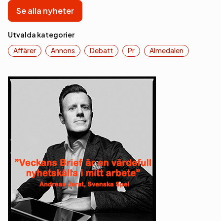
Se alla nyheter
Utvalda kategorier
Affärer
Annons
Debatt
Pr
Almedalen