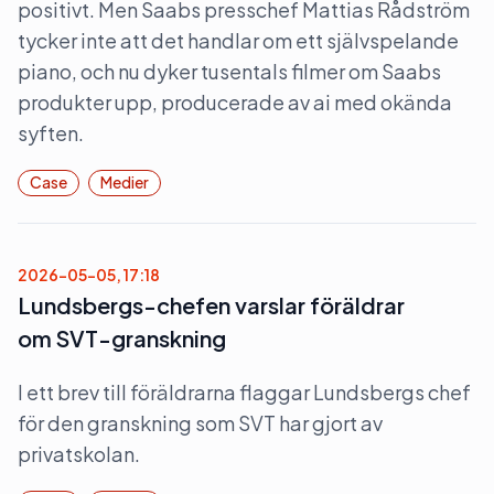
positivt. Men Saabs presschef Mattias Rådström
tycker inte att det handlar om ett självspelande
piano, och nu dyker tusentals filmer om Saabs
produkter upp, producerade av ai med okända
syften.
Case
Medier
2026-05-05, 17:18
Lundsbergs-chefen varslar föräldrar
om SVT-granskning
I ett brev till föräldrarna flaggar Lundsbergs chef
för den granskning som SVT har gjort av
privatskolan.