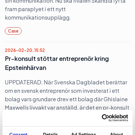
sin kommunikation. Nu ska rivalen Skandia lyfta
fram paraplyet i ett nytt
kommunikationsupplägg.
Case
2026-02-20, 15:52
Pr-konsult stöttar entreprenör kring
Epsteinhärvan
UPPDATERAD. När Svenska Dagbladet berättar
om en svensk entreprenör som investerat i ett
bolag vars grundare drev ett bolag där Ghislaine
Maxwells livvakt var anställd, är det en pr-konsult
som agerar talesperson.
Case
Consent
Details
Ad Settings
About