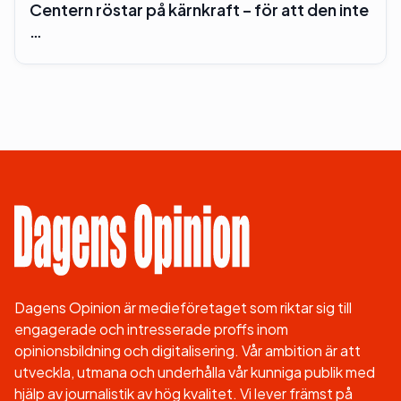
Centern röstar på kärnkraft – för att den inte
…
Dagens Opinion är medieföretaget som riktar sig till
engagerade och intresserade proffs inom
opinionsbildning och digitalisering. Vår ambition är att
utveckla, utmana och underhålla vår kunniga publik med
hjälp av journalistik av hög kvalitet. Vi lever främst på