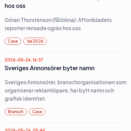
hos oss
Göran Thorstenson (fållökna): Aftonbladets
reporter rensade ogräs hos oss
Case
Val 2026
2026-05-26, 16:37
Sveriges Annonsörer byter namn
Sveriges Annonsörer, branschorganisationen som
organiserar reklamlöpare, har bytt namn och
grafisk identitet.
Bransch
Case
2026-05-26, 05:46