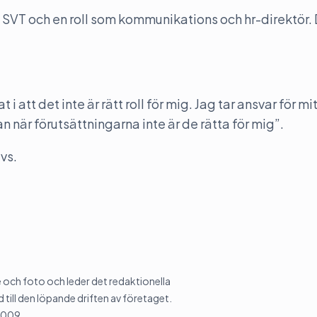
l SVT och en roll som kommunikations och hr-direktör.
 att det inte är rätt roll för mig. Jag tar ansvar för mi
n när förutsättningarna inte är de rätta för mig”.
ivs.
och foto och leder det redaktionella
 till den löpande driften av företaget.
2009.