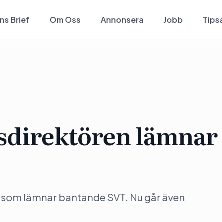
ns Brief
Om Oss
Annonsera
Jobb
Tips
direktören lämnar
er som lämnar bantande SVT. Nu går även