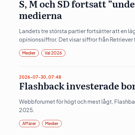
S, M och SD fortsatt ”und
medierna
Landets tre största partier fortsätter att en lä
opinionssiffror. Det visar siffror från Retrieve
Medier
Val 2026
2026-07-30, 07:48
Flashback investerade bor
Webbforumet för högt och mest lågt, Flashb
2025.
Affärer
Medier