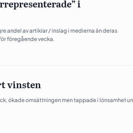
errepresenterade” i
gre andel av artiklar / inslag i medierna än deras
r för föregående vecka.
t vinsten
ack, ökade omsättningen men tappade i lönsamhet u