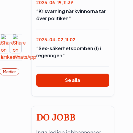
2025-06-19, 11:39
”Krisvarning när kvinnorna tar
över politiken”
2025-04-02, 11:02
”Sex-säkerhetsbomben (l) i
regeringen”
Medier
Se alla
DO JOBB
Inga lediga jobbannonser.