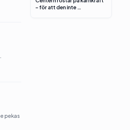
Centern röstar på kärnkraft
– för att den inte …
.
de pekas