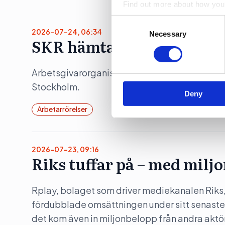
Find out more about how your
Consent
We use cookies to personalis
2026-07-24, 06:34
Selection
Necessary
SKR hämtar presschef fr
information about your use of
other information that you’ve
Arbetsgivarorganisationen Sveriges kommuner
Stockholm.
Deny
Arbetarrörelser
2026-07-23, 09:16
Riks tuffar på – med milj
Rplay, bolaget som driver mediekanalen Riks
fördubblade omsättningen under sitt senaste
det kom även in miljonbelopp från andra aktör