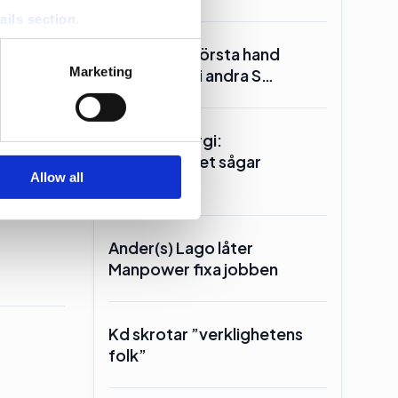
ails section
.
Reinfeldt: I första hand
se our traffic. We also share
Marketing
Miljöpartiet i andra S…
ers who may combine it with
 services.
Seklets energi:
Centerpartiet sågar
Allow all
kärnkraften
onens
Ander(s) Lago låter
Manpower fixa jobben
Kd skrotar ”verklighetens
folk”