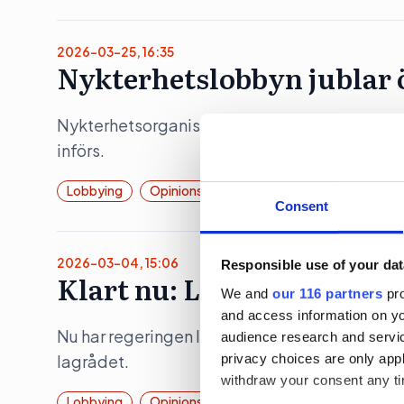
2026-03-25, 16:35
Nykterhetslobbyn jublar 
Nykterhetsorganisationen Movendi (tidigare I
införs.
Lobbying
Opinionsbildning
Consent
2026-03-04, 15:06
Responsible use of your dat
Klart nu: Lobbyregistret
We and
our 116 partners
pro
and access information on yo
Nu har regeringen lämnat över remiss som ska li
audience research and servi
privacy choices are only app
lagrådet.
withdraw your consent any tim
Lobbying
Opinionsbildning
Politik