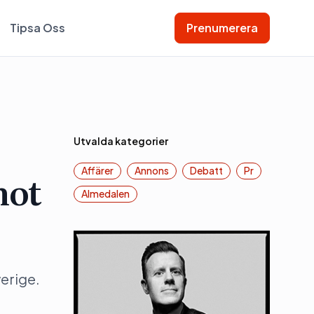
Tipsa Oss
Prenumerera
Utvalda kategorier
Affärer
Annons
Debatt
Pr
mot
Almedalen
erige.