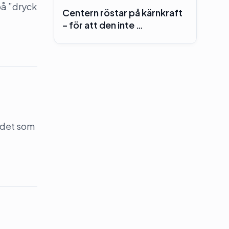
på ”dryck
Centern röstar på kärnkraft
– för att den inte …
 det som