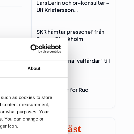
Lars Lerin och pr-konsulter –
Ulf Kristersson…
SKR hämtar presschef från
Region Stockholm
tret
Toppolitikerna”valfärdar” till
Piteå
About
700 miljoner för Rud
Pedersen
 such as cookies to store
nd content measurement,
ster till
for what purposes. Your
es. You can change or
Minst läst
ger icon.