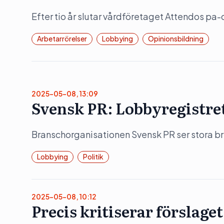
Efter tio år slutar vårdföretaget Attendos pa-
Arbetarrörelser
Lobbying
Opinionsbildning
2025-05-08, 13:09
Svensk PR: Lobbyregistret 
Branschorganisationen Svensk PR ser stora b
Lobbying
Politik
2025-05-08, 10:12
Precis kritiserar förslage