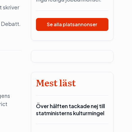
 skriver
 Debatt.
Se alla platsannonser
Mest läst
gens
rict
Över hälften tackade nej till
statministerns kulturmingel