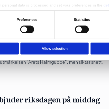
 personal data is processed and set your preferences in the
det
e content and ads, to provide social media features and to analy
Preferences
Statistics
 our site with our social media, advertising and analytics partn
 provided to them or that they’ve collected from your use of their
ch snuslobbyn kastar
Allow selection
mmissionen till Årets förvillare 2025. Snuskommissi
 utmärkelsen ”Årets Halmgubbe”, men siktar snett.
 bjuder riksdagen på middag