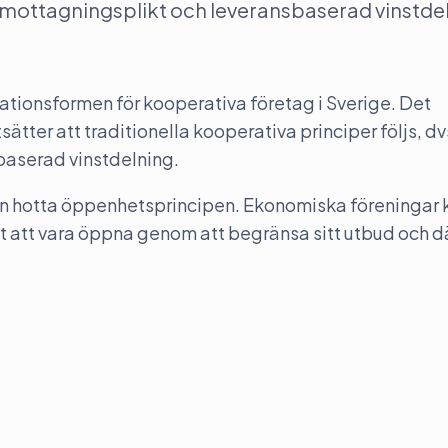
 mottagningsplikt och leveransbaserad vinstde
ationsformen för kooperativa företag i Sverige. Det
tter att traditionella kooperativa principer följs, d
aserad vinstdelning.
kan hotta öppenhetsprincipen. Ekonomiska föreningar 
het att vara öppna genom att begränsa sitt utbud och