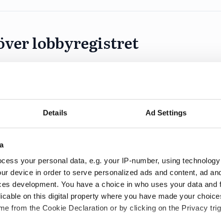
över lobbyregistret
OGT-NTO, UNF och Junis)b jublar över att lobbyregis
Details
Ad Settings
a
 införs under sommaren
cess your personal data, e.g. your IP-number, using technology
ur device in order to serve personalized ads and content, ad a
gga till grund för ett riksdagsbeslut om ett lobbyregi
ces development. You have a choice in who uses your data and 
licable on this digital property where you have made your choic
e from the Cookie Declaration or by clicking on the Privacy trig