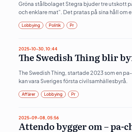
Gröna stålbolaget Stegra bjuder tre utskott 
och enklare mat”. Det pratas på sina håll om en
Lobbying
Politik
Pr
2025-10-30, 10:44
The Swedish Thing blir by
The Swedish Thing, startade 2023 som en pa-
kan vara Sveriges första civilsamhällesbyrå.
Affärer
Lobbying
Pr
2025-09-08, 05:56
Attendo bygger om – pa-c