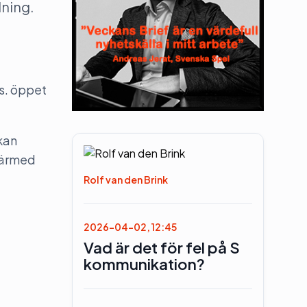
lning.
vs. öppet
kan
 därmed
Rolf van den Brink
2026-04-02, 12:45
Vad är det för fel på S
kommunikation?