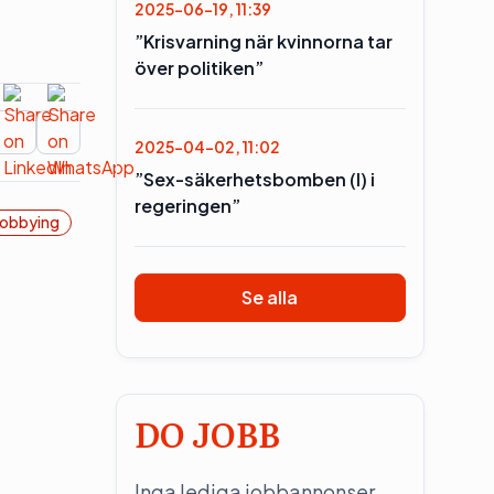
2025-06-19, 11:39
”Krisvarning när kvinnorna tar
över politiken”
2025-04-02, 11:02
”Sex-säkerhetsbomben (l) i
regeringen”
obbying
Se alla
DO JOBB
Inga lediga jobbannonser.