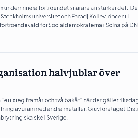
 underminera förtroendet snarare än stärker det. Det
 Stockholms universitet och Faradj Koliev, docent i
 förtroendevald för Socialdemokraterna i Solna på DN
anisation halvjublar över
”ett steg framåt och två bakåt” när det gäller riksda
rytning av uran med andra metaller. Gruvföretaget Dist
nbrytning ska ske i Sverige.