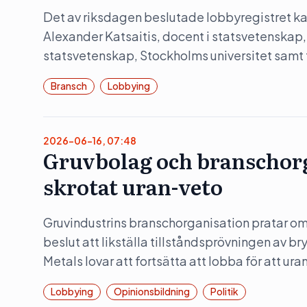
Det av riksdagen beslutade lobbyregistret kan
Alexander Katsaitis, docent i statsvetenskap,
statsvetenskap, Stockholms universitet samt
Bransch
Lobbying
2026-06-16, 07:48
Gruvbolag och branschorg
skrotat uran-veto
Gruvindustrins branschorganisation pratar om 
beslut att likställa tillståndsprövningen av b
Metals lovar att fortsätta att lobba för att ura
Lobbying
Opinionsbildning
Politik