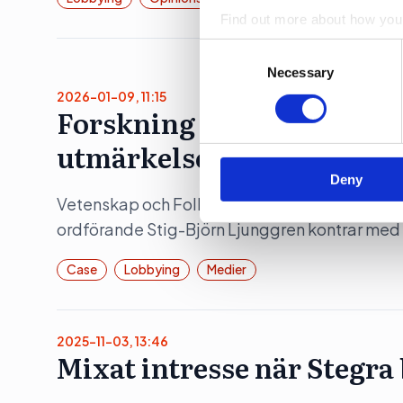
Find out more about how your
Consent
We use cookies to personalis
Selection
Necessary
information about your use of
2026-01-09, 11:15
other information that you’ve
Forskning och Framsteg o
utmärkelser på varandra
Deny
Vetenskap och Folkbildning har utsett Snusko
ordförande Stig-Björn Ljunggren kontrar med
Case
Lobbying
Medier
2025-11-03, 13:46
Mixat intresse när Stegra