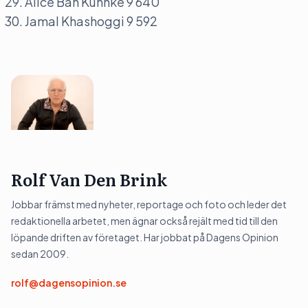
Alice Bah Kuhnke 9 640
Jamal Khashoggi 9 592
Rolf Van Den Brink
Jobbar främst med nyheter, reportage och foto och leder det
redaktionella arbetet, men ägnar också rejält med tid till den
löpande driften av företaget. Har jobbat på Dagens Opinion
sedan 2009.
rolf@dagensopinion.se