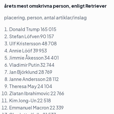
årets mest omskrivna person, enligt Retriever
placering, person, antal artiklar/inslag
Donald Trump 165 015
Stefan Löfven 90 157
Ulf Kristersson 48 708
Annie Lööf 39 953
Jimmie Åkesson 34 401
Vladimir Putin 32 744
Jan Björklund 28 769
Janne Andersson 28 112
Theresa May 24 104
Zlatan Ibrahimovic 22 766
Kim Jong-Un 22 518
Emmanuel Macron 22 339