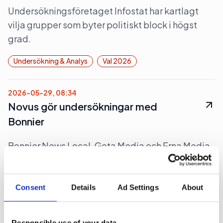
Undersökningsföretaget Infostat har kartlagt
vilja grupper som byter politiskt block i högst
grad.
Undersökning & Analys
Val 2026
2026-05-29, 08:34
Novus gör undersökningar med
Bonnier
Bonnier News Local, Gota Media och Erna Media
anlitar Novus för lokala och regionala
opinionsundersökningar för för ett 60-tal
lokaltidningarna.
Consent
Details
Ad Settings
About
Opinionsundersökning
Undersökning & Analys
Responsible use of your data