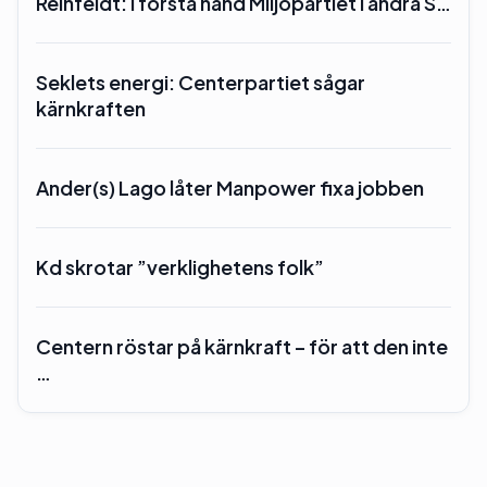
Reinfeldt: I första hand Miljöpartiet i andra S…
Seklets energi: Centerpartiet sågar
kärnkraften
Ander(s) Lago låter Manpower fixa jobben
Kd skrotar ”verklighetens folk”
Centern röstar på kärnkraft – för att den inte
…