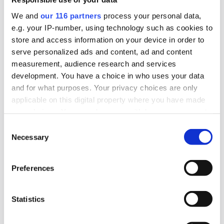
We and
our 116 partners
process your personal data,
2026-05-28, 09:11
e.g. your IP-number, using technology such as cookies to
Sveriges 20 bästa och sämsta
store and access information on your device in order to
kommuner i näringslivsklimat
serve personalized ads and content, ad and content
measurement, audience research and services
Det är skifte i toppen på Svenskt Näringslivs
development. You have a choice in who uses your data
ranking av kommunernas näringslivsklimat.
and for what purposes. Your privacy choices are only
applicable on this digital property where you have made
Undersökning & Analys
your choices. You can change or withdraw your consent
any time from the Cookie Declaration or by clicking on
Consent
the Privacy trigger icon.
Necessary
Selection
2026-05-28, 07:06
Immigranternas medievanor
Find out more about how your personal data is processed
kartlagda
Preferences
and set your preferences in the
details section
.
En rapport från Medier & Demokrati vid
We use cookies to personalise content and ads, to
Statistics
Lindholmen Science Park visar att skillnaderna i
provide social media features and to analyse our traffic.
We also share information about your use of our site with
medieanvändning mellan personer som har