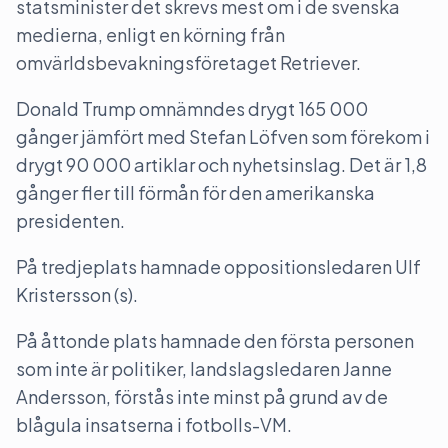
statsminister det skrevs mest om i de svenska
medierna, enligt en körning från
omvärldsbevakningsföretaget Retriever.
Donald Trump omnämndes drygt 165 000
gånger jämfört med Stefan Löfven som förekom i
drygt 90 000 artiklar och nyhetsinslag. Det är 1,8
gånger fler till förmån för den amerikanska
presidenten.
På tredjeplats hamnade oppositionsledaren Ulf
Kristersson (s).
På åttonde plats hamnade den första personen
som inte är politiker, landslagsledaren Janne
Andersson, förstås inte minst på grund av de
blågula insatserna i fotbolls-VM.