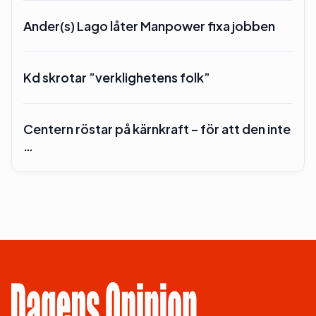
Ander(s) Lago låter Manpower fixa jobben
Kd skrotar ”verklighetens folk”
Centern röstar på kärnkraft – för att den inte
…