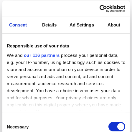
riksdagen på middag
Gröna stålbolaget Stegra bjuder tre utskott på
Consent
Details
Ad Settings
About
middag i morgon, tisdagen 4 november. Det
bjuds på ”dryck och enklare mat”. Det pratas på
sina håll om en bojkott mot tillställningen.
Responsible use of your data
We and
our 116 partners
process your personal data,
Lobbying
Politik
Pr
e.g. your IP-number, using technology such as cookies to
store and access information on your device in order to
2025-10-30, 10:44
serve personalized ads and content, ad and content
The Swedish Thing blir byrå för
measurement, audience research and services
development. You have a choice in who uses your data
civilsamhället
and for what purposes. Your privacy choices are only
applicable on this digital property where you have made
The Swedish Thing, startade 2023 som en pa-
your choices. You can change or withdraw your consent
byrå med S-stämpel. Nu tar byrån en ny position
any time from the Cookie Declaration or by clicking on
Consent
som det som kan vara Sveriges första
the Privacy trigger icon.
Necessary
Selection
civilsamhällesbyrå.