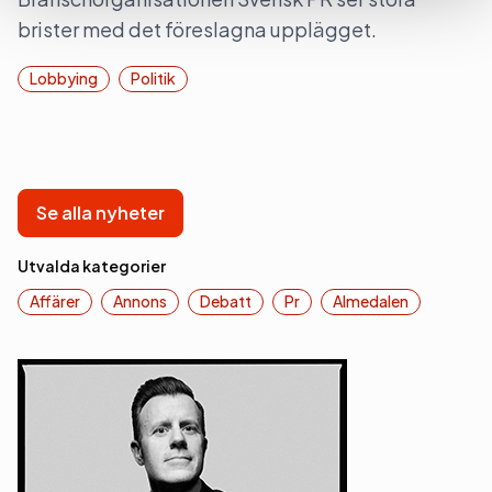
brister med det föreslagna upplägget.
Lobbying
Politik
Se alla nyheter
Utvalda kategorier
Affärer
Annons
Debatt
Pr
Almedalen