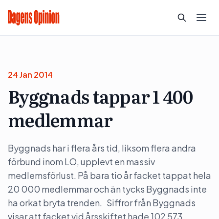
24 Jan 2014
Byggnads tappar 1 400
medlemmar
Byggnads har i flera års tid, liksom flera andra
förbund inom LO, upplevt en massiv
medlemsförlust. På bara tio år facket tappat hela
20 000 medlemmar och än tycks Byggnads inte
ha orkat bryta trenden. Siffror från Byggnads
visar att facket vid årsskiftet hade 102 573