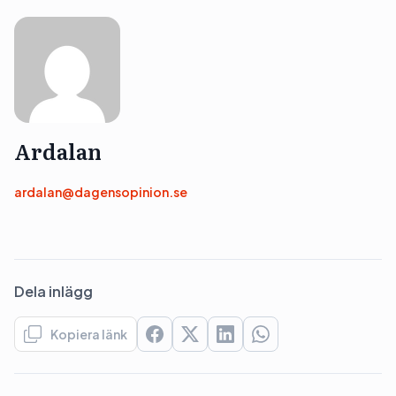
Ardalan
ardalan@dagensopinion.se
Dela inlägg
Kopiera länk