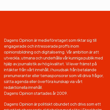
Dagens Opinion är medieföretaget som riktar sig till
engagerade och intresserade proffs inom
opinionsbildning och digitalisering. Vår ambition är att
utveckla, utmana och underhålla vår kunniga publik med
hjälp av journalistik av hög kvalitet. Vi lever främst på
intäkter från vårt innehåll, i huvudsak från betalande
prenumeranter eller temasponsorer som vill driva frågor,
sätta agenda eller överföra kunskap via vårt
redaktionella innehåll.
Dagens Opinion startades år 2009.
Dagens Opinion är politiskt obundet och drivs som ett
privatägt oberoende aktiebolag med säte i Stockholm.