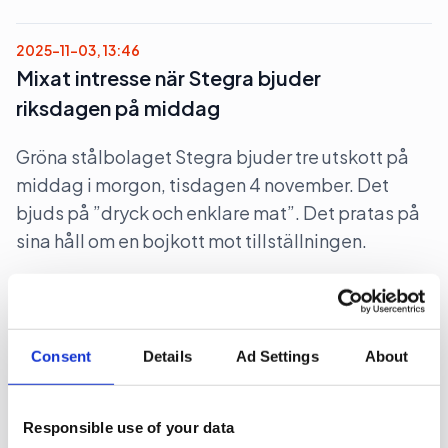
2025-11-03, 13:46
Mixat intresse när Stegra bjuder
riksdagen på middag
Gröna stålbolaget Stegra bjuder tre utskott på
middag i morgon, tisdagen 4 november. Det
bjuds på ”dryck och enklare mat”. Det pratas på
sina håll om en bojkott mot tillställningen.
Lobbying
Politik
Pr
2025-10-30, 10:44
Consent
Details
Ad Settings
About
The Swedish Thing blir byrå för
civilsamhället
Responsible use of your data