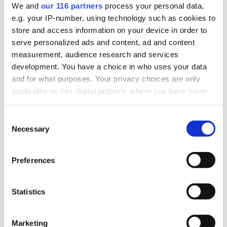
The Swedish Thing, startade 2023 som en pa-
We and
our 116 partners
process your personal data,
byrå med S-stämpel. Nu tar byrån en ny position
e.g. your IP-number, using technology such as cookies to
store and access information on your device in order to
som det som kan vara Sveriges första
serve personalized ads and content, ad and content
civilsamhällesbyrå.
measurement, audience research and services
development. You have a choice in who uses your data
Affärer
Lobbying
Pr
and for what purposes. Your privacy choices are only
applicable on this digital property where you have made
2025-09-08, 05:56
your choices. You can change or withdraw your consent
Attendo bygger om – pa-chefen går
any time from the Cookie Declaration or by clicking on
Consent
the Privacy trigger icon.
Necessary
Selection
Efter tio år slutar vårdföretaget Attendos pa-
Find out more about how your personal data is processed
chef.
Preferences
and set your preferences in the
details section
.
Arbetarrörelser
Lobbying
Opinionsbildning
We use cookies to personalise content and ads, to
Statistics
provide social media features and to analyse our traffic.
We also share information about your use of our site with
2025-05-08, 13:09
Marketing
our social media, advertising and analytics partners who