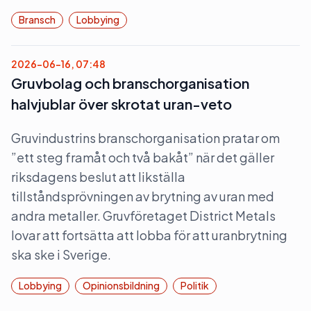
Bransch
Lobbying
2026-06-16, 07:48
Gruvbolag och branschorganisation
halvjublar över skrotat uran-veto
Gruvindustrins branschorganisation pratar om
”ett steg framåt och två bakåt” när det gäller
riksdagens beslut att likställa
tillståndsprövningen av brytning av uran med
andra metaller. Gruvföretaget District Metals
lovar att fortsätta att lobba för att uranbrytning
ska ske i Sverige.
Lobbying
Opinionsbildning
Politik