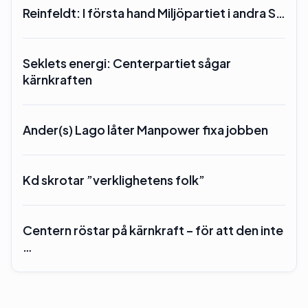
Reinfeldt: I första hand Miljöpartiet i andra S…
Seklets energi: Centerpartiet sågar
kärnkraften
Ander(s) Lago låter Manpower fixa jobben
Kd skrotar ”verklighetens folk”
Centern röstar på kärnkraft – för att den inte
…