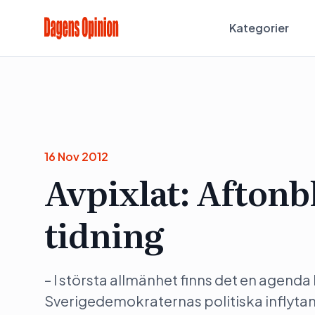
Kategorier
16 Nov 2012
Avpixlat: Aftonbl
tidning
– I största allmänhet finns det en agend
Sverigedemokraternas politiska inflytand