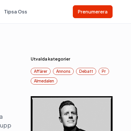
Tipsa Oss
Prenumerera
Utvalda kategorier
Affärer
Annons
Debatt
Pr
Almedalen
ra
r upp