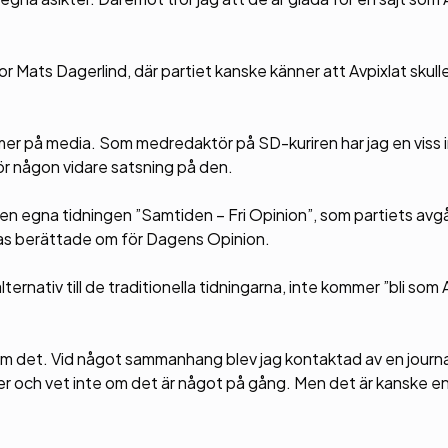
ror Mats Dagerlind, där partiet kanske känner att Avpixlat skul
mer på media. Som medredaktör på SD-kuriren har jag en viss in
r någon vidare satsning på den.
en egna tidningen ”Samtiden – Fri Opinion”, som partiets av
ras berättade om för Dagens Opinion.
ernativ till de traditionella tidningarna, inte kommer ”bli som 
n om det. Vid något sammanhang blev jag kontaktad av en journ
mer och vet inte om det är något på gång. Men det är kanske e