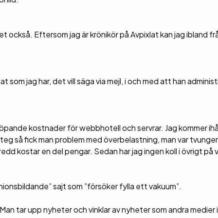
 det också. Eftersom jag är krönikör på Avpixlat kan jag ibland f
 som jag har, det vill säga via mejl, i och med att han administ
a löpande kostnader för webbhotell och servrar. Jag kommer ih
et steg så fick man problem med överbelastning, man var tvunge
dd kostar en del pengar. Sedan har jag ingen koll i övrigt på v
nionsbildande” sajt som ”försöker fylla ett vakuum”.
Man tar upp nyheter och vinklar av nyheter som andra medier i