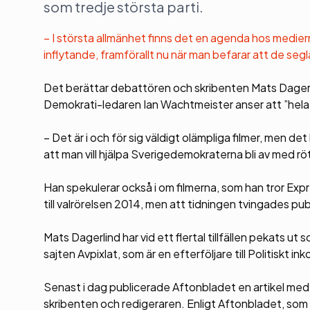
som tredje största parti.
– I största allmänhet finns det en agenda hos medier
inflytande, framförallt nu när man befarar att de segl
Det berättar debattören och skribenten Mats Dagerli
Demokrati-ledaren Ian Wachtmeister anser att ”hela 
– Det är i och för sig väldigt olämpliga filmer, men d
att man vill hjälpa Sverigedemokraterna bli av med rö
Han spekulerar också i om filmerna, som han tror Expr
till valrörelsen 2014, men att tidningen tvingades p
Mats Dagerlind har vid ett flertal tillfällen pekats
sajten Avpixlat, som är en efterföljare till Politiskt ink
Senast i dag publicerade Aftonbladet en artikel med u
skribenten och redigeraren. Enligt Aftonbladet, som 