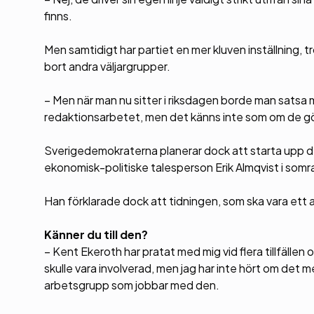
finns.
Men samtidigt har partiet en mer kluven inställning, t
bort andra väljargrupper.
– Men när man nu sitter i riksdagen borde man satsa 
redaktionsarbetet, men det känns inte som om de gö
Sverigedemokraterna planerar dock att starta upp d
ekonomisk-politiske talesperson Erik Almqvist i som
Han förklarade dock att tidningen, som ska vara ett alt
Känner du till den?
– Kent Ekeroth har pratat med mig vid flera tillfälle
skulle vara involverad, men jag har inte hört om det 
arbetsgrupp som jobbar med den.