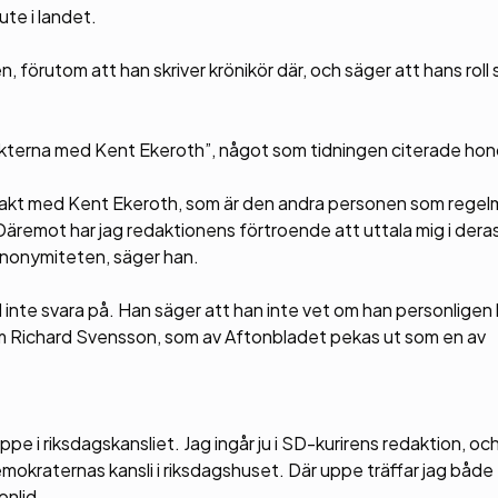
te i landet.
n, förutom att han skriver krönikör där, och säger att hans roll
akterna med Kent Ekeroth”, något som tidningen citerade ho
kontakt med Kent Ekeroth, som är den andra personen som regel
remot har jag redaktionens förtroende att uttala mig i deras 
 anonymiteten, säger han.
 inte svara på. Han säger att han inte vet om han personligen
em Richard Svensson, som av Aftonbladet pekas ut som en av
e i riksdagskansliet. Jag ingår ju i SD-kurirens redaktion, och 
demokraternas kansli i riksdagshuset. Där uppe träffar jag båd
onlid.