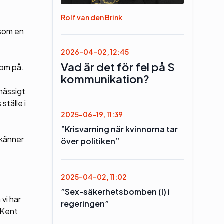
Rolf van den Brink
 som en
2026-04-02, 12:45
Vad är det för fel på S
nom på.
kommunikation?
mässigt
ställe i
2025-06-19, 11:39
”Krisvarning när kvinnorna tar
 känner
över politiken”
2025-04-02, 11:02
”Sex-säkerhetsbomben (l) i
vi har
regeringen”
e Kent