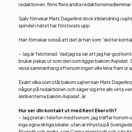
redaktionen, finns flera andra redaktionsmedlemmar u
Själv förnekar Mats Dagerlind dock inblandning i sajte
spindel i nätet har förstorats upp.
Han förnekar också att det är han som ”sköter kont
– Jag är felciterad. Vad jag sa var att jag har god 
brukar pekas ut som den som ligger bakom Avpixlat. Dä
vissa sammanhang eftersom ingen ville kliva fram ur
Exakt vilka som står bakom sajten kan Mats Dagerlind
någon på redaktionen och säger sig inte alls veta v
skribenterna bakom Avpixlat, är.
Hur ser din kontakt ut med Kent Ekeroth?
– Jag pratar i telefon med honom, jag träffar honom upp
inga egna riktiga lokaler, utan är inhysta på Sverige
Ekeroth och andra, som Carina Herrstedt och Julia Kr