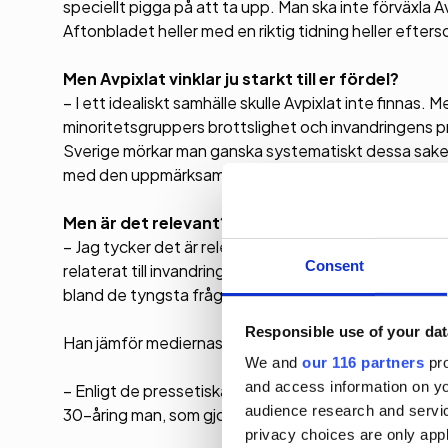
speciellt pigga på att ta upp. Man ska inte förväxla 
Aftonbladet heller med en riktig tidning heller efter
Men Avpixlat vinklar ju starkt till er fördel?
– I ett idealiskt samhälle skulle Avpixlat inte finnas.
minoritetsgruppers brottslighet och invandringens pro
Sverige mörkar man ganska systematiskt dessa saker
med den uppmärksammade rättegången kring Södertäl
Men är det relevant?
– Jag tycker det är relevant, i och med att kriminalite
Consent
relaterat till invandringen är en stor fråga. Även om
bland de tyngsta frågorna som folk räknar upp.
Responsible use of your dat
Han jämför mediernas hantering av etnicitet med exe
We and
our 116 partners
pro
and access information on yo
– Enligt de pressetiska reglerna ska man inte peka ut 
audience research and servi
30-åring man, som gjort något.
privacy choices are only app