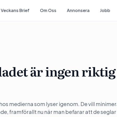
Veckans Brief
Om Oss
Annonsera
Jobb
adet är ingen riktig
a hos medierna som lyser igenom. De vill minime
e, framförallt nu när man befarar att de segla