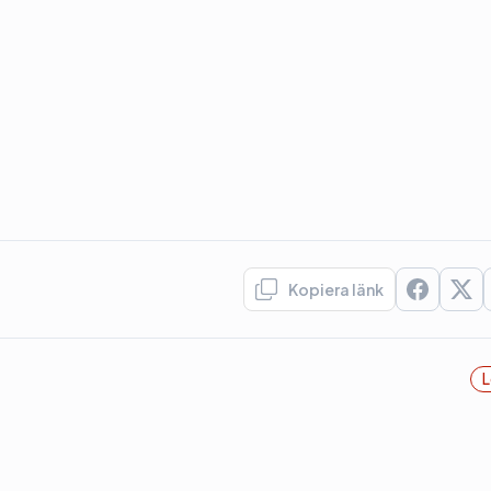
Kopiera länk
L