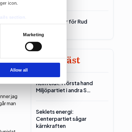
ger icon.
er. Varför
ails section
.
700 miljoner för Rud
Pedersen
se our traffic. We also share
r svenskar
Marketing
ers who may combine it with
t sig att
 services.
Minst läst
 kritik.
Allow all
tecknat
Reinfeldt: I första hand
Miljöpartiet i andra S…
änner jag
 går man
Seklets energi:
Centerpartiet sågar
kärnkraften
Avpixlat