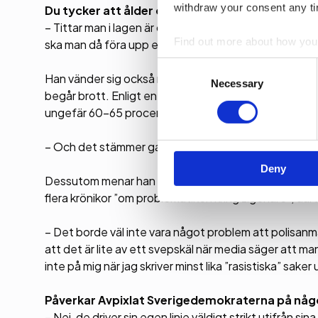
withdraw your consent any tim
Du tycker att ålder och etnicitet är samma sak
– Tittar man i lagen är det strängt taget samma sak. D
Find out more about how your
ska man då föra upp etnicitet som det absolut allen
Consent
We use cookies to personalis
Han vänder sig också mot beskrivningen att Avpixlat sk
Selection
Necessary
information about your use of
begår brott. Enligt en beräkning som Mats Dagerlind sj
other information that you’ve
ungefär 60-65 procent av artiklarna handlade om in
– Och det stämmer ganska bra överens med hur statisti
Deny
Dessutom menar han att det ofta är tomt prat efterso
flera krönikor ”om problematiken kring zigenare”, där 
– Det borde väl inte vara något problem att polisanm
att det är lite av ett svepskäl när media säger att ma
inte på mig när jag skriver minst lika ”rasistiska” sake
Påverkar Avpixlat Sverigedemokraterna på någ
– Nej, de driver sin egen linje väldigt strikt utifrån s