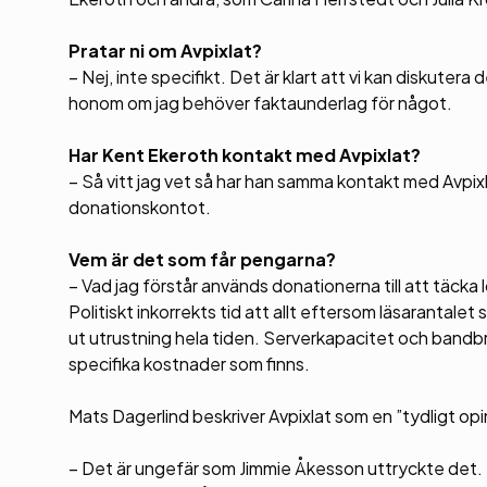
Pratar ni om Avpixlat?
– Nej, inte specifikt. Det är klart att vi kan diskutera
honom om jag behöver faktaunderlag för något.
Har Kent Ekeroth kontakt med Avpixlat?
– Så vitt jag vet så har han samma kontakt med Avpixlat
donationskontot.
Vem är det som får pengarna?
– Vad jag förstår används donationerna till att täck
Politiskt inkorrekts tid att allt eftersom läsarantal
ut utrustning hela tiden. Serverkapacitet och bandbre
specifika kostnader som finns.
Mats Dagerlind beskriver Avpixlat som en ”tydligt opi
– Det är ungefär som Jimmie Åkesson uttryckte det. 