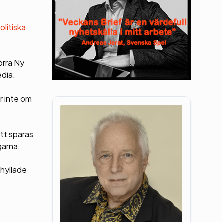
olitiska
örra Ny
edia.
ar inte om
att sparas
garna.
 hyllade