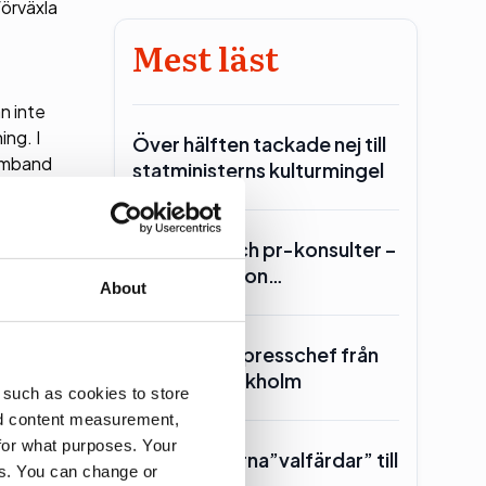
förväxla
Mest läst
n inte
ing. I
Över hälften tackade nej till
samband
statministerns kulturmingel
Lars Lerin och pr-konsulter –
om är
Ulf Kristersson…
About
er fem
SKR hämtar presschef från
Region Stockholm
 such as cookies to store
nd content measurement,
ng, eller
for what purposes. Your
Toppolitikerna”valfärdar” till
es. You can change or
Piteå