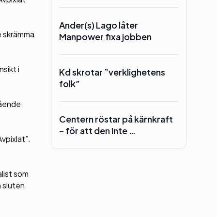
Ander(s) Lago låter
le skrämma
Manpower fixa jobben
sikt i
Kd skrotar ”verklighetens
folk”
gående
Centern röstar på kärnkraft
– för att den inte …
Avpixlat”.
alist som
n sluten