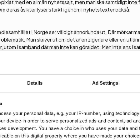
Avpixlat med en allmän nyhetssajt, men man ska samtidigt inte 
som deras åsikter lyser starkt igenom i nyhetstexter också.
 Mediesamhället i Norge ser väldigt annorlunda ut. Där mörkar ma
blematik. Man skriver ut om det är en zigenare eller en utlänn
, utom i samband där man inte kan göra det. Men inte ens i 
jenätverket pratar man om att det inte är svenskar.
t och integration, storleken på invandring, arbetslöshet, allt s
Details
Ad Settings
 andra frågor är viktigare så ligger ändå invandringen som numm
a
mpelvis ålder.
cess your personal data, e.g. your IP-number, using technology
ur device in order to serve personalized ads and content, ad a
folk i onödan. Men varför ska man då skriva om det är en 30-åri
ces development. You have a choice in who uses your data and 
licable on this digital property where you have made your choic