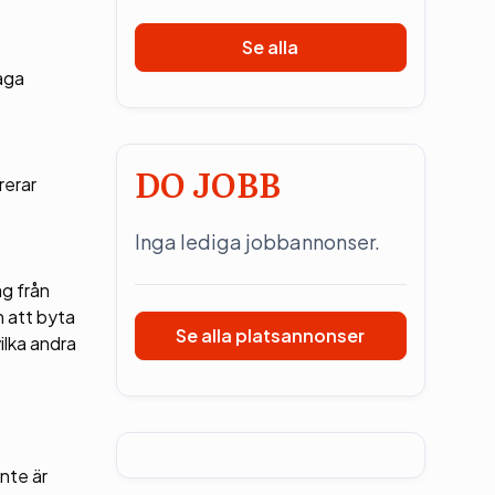
Se alla
råga
DO JOBB
rerar
Inga lediga jobbannonser.
åg från
n att byta
Se alla platsannonser
ilka andra
nte är