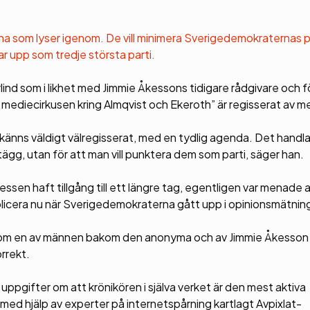
na som lyser igenom. De vill minimera Sverigedemokraternas p
ar upp som tredje största parti.
nd som i likhet med Jimmie Åkessons tidigare rådgivare och f
mediecirkusen kring Almqvist och Ekeroth” är regisserat av m
et känns väldigt välregisserat, med en tydlig agenda. Det handl
tägg, utan för att man vill punktera dem som parti, säger han.
essen haft tillgång till ett längre tag, egentligen var menade 
ublicera nu när Sverigedemokraterna gått upp i opinionsmätnin
 ut som en av männen bakom den anonyma och av Jimmie Åkesson
orrekt.
ppgifter om att krönikören i själva verket är den mest aktiva
med hjälp av experter på internetspårning kartlagt Avpixlat-