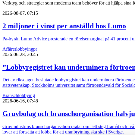
Verktyg och strategier som moderna team behöver för att hjälpa sina fö
2026-08-07, 07:15
2 miljoner i vinst per anställd hos Lumo
Pa-byrån Lumo Advice presterade en rörelsemarginal på 41 procent un
Affärer
lobbying
pr
2026-06-28, 20:45
”Lobbyregistret kan underminera förtroe
Det av riksdagen beslutade lobbyregistret kan underminera förtroendet 
statsvetenskap, Stockholms universitet samt förtroendevald för Socia
Bransch
lobbying
2026-06-16, 07:48
Gruvbolag och branschorganisation halvju
Gruvindustrins branschorganisation pratar om ”ett steg framåt och två b
lovar att fortsätta att lobba för att uranbrytning ska ske i Sverige.