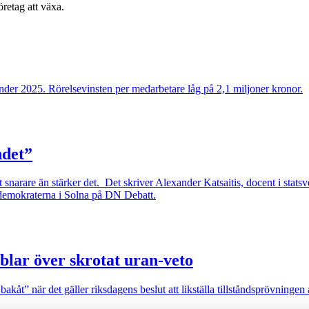
retag att växa.
der 2025. Rörelsevinsten per medarbetare låg på 2,1 miljoner kronor.
ndet”
snarare än stärker det. Det skriver Alexander Katsaitis, docent i stats
ldemokraterna i Solna på DN Debatt.
blar över skrotat uran-veto
akåt” när det gäller riksdagens beslut att likställa tillståndsprövninge