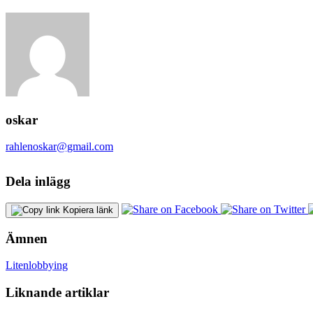
oskar
rahlenoskar@gmail.com
Dela inlägg
Kopiera länk
Ämnen
Liten
lobbying
Liknande artiklar