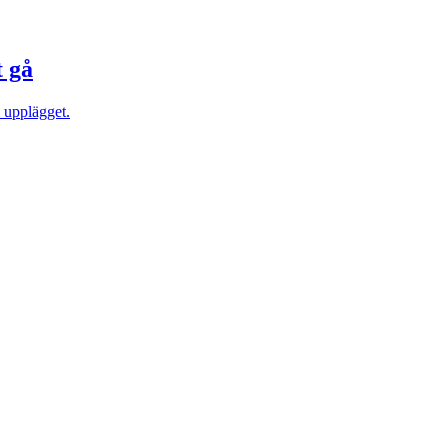
t gå
 upplägget.