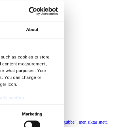
About
 such as cookies to store
nd content measurement,
for what purposes. Your
es. You can change or
ger icon.
ails section
.
se our traffic. We also share
Marketing
ers who may combine it with
ntrar med utmärkelsen ”Årets Halmgubbe”, men siktar snett.
 services.