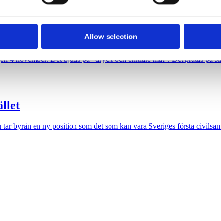
n på middag
Allow selection
gen 4 november. Det bjuds på ”dryck och enklare mat”. Det pratas på sina
llet
ar byrån en ny position som det som kan vara Sveriges första civilsam