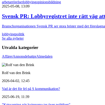
arbetarrörelser
lobbying
opinionsbildning
2025-05-08, 13:09
Svensk PR: Lobbyregistret inte rätt väg at
Branschorganisationen Svensk PR ser stora brister med det föreslagna
lobbying
politik
Se alla nyheter
Utvalda kategorier
Affärer
Annons
debatt
pr
Almedalen
Rolf van den Brink
2026-04-02, 12:45
Vad är det för fel på S kommunikation?
2025-06-19, 11:39
”Krisvarning när kvinnorna tar över politiken”