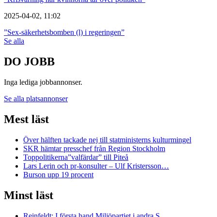
2025-04-02, 11:02
”Sex-säkerhetsbomben (l) i regeringen”
Se alla
DO JOBB
Inga lediga jobbannonser.
Se alla platsannonser
Mest läst
Över hälften tackade nej till statministerns kulturmingel
SKR hämtar presschef från Region Stockholm
Toppolitikerna”valfärdar” till Piteå
Lars Lerin och pr-konsulter – Ulf Kristersson…
Burson upp 19 procent
Minst läst
Reinfeldt: I första hand Miljöpartiet i andra S…