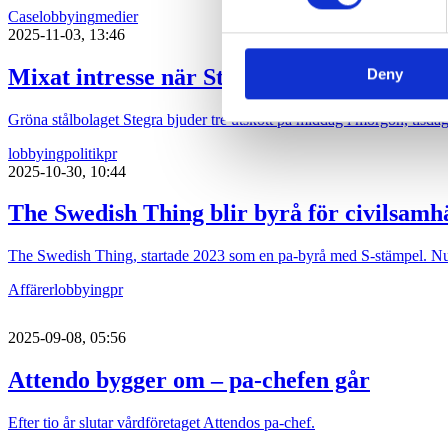
Case
lobbying
medier
2025-11-03, 13:46
Mixat intresse när Stegra bjuder riksdage
Deny
Gröna stålbolaget Stegra bjuder tre utskott på middag i morgon, tisda
lobbying
politik
pr
2025-10-30, 10:44
The Swedish Thing blir byrå för civilsamhä
The Swedish Thing, startade 2023 som en pa-byrå med S-stämpel. Nu t
Affärer
lobbying
pr
2025-09-08, 05:56
Attendo bygger om – pa-chefen går
Efter tio år slutar vårdföretaget Attendos pa-chef.