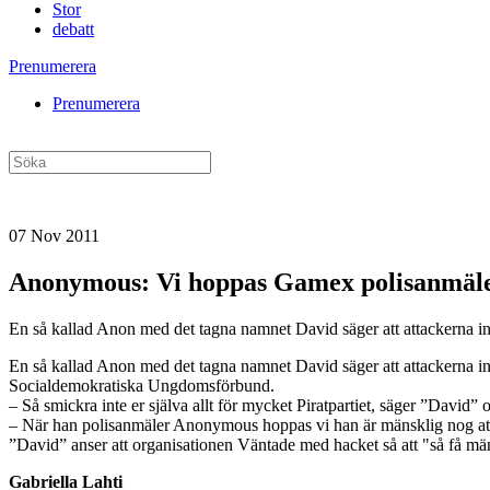
Stor
debatt
Prenumerera
Prenumerera
07 Nov 2011
Anonymous: Vi hoppas Gamex polisanmäler
En så kallad Anon med det tagna namnet David säger att attackerna inte
En så kallad Anon med det tagna namnet David säger att attackerna int
Socialdemokratiska Ungdomsförbund.
–
Så smickra inte er själva allt för mycket Piratpartiet, säger ”Dav
– När han polisanmäler Anonymous hoppas vi han är mänsklig nog at
”David” anser att organisationen Väntade med hacket så att "så få mä
Gabriella Lahti