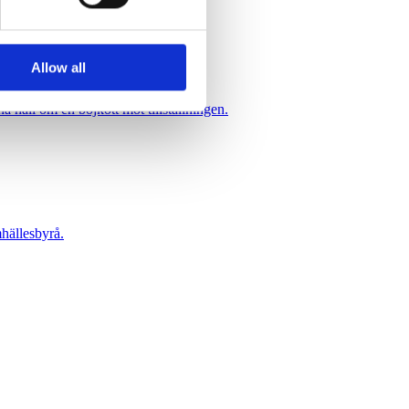
Allow all
 håll om en bojkott mot tillställningen.
hällesbyrå.