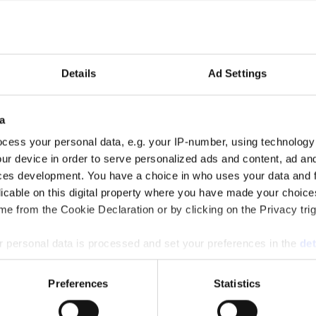
et
Details
Ad Settings
b jublar över att lobbyregistret införs.
a
cess your personal data, e.g. your IP-number, using technology
ur device in order to serve personalized ads and content, ad a
mmaren
ces development. You have a choice in who uses your data and 
licable on this digital property where you have made your choic
ksdagsbeslut om ett lobbyregister till lagrådet.
e from the Cookie Declaration or by clicking on the Privacy trig
 personal data is processed and set your preferences in the
det
astar utmärkelser på varandra
e content and ads, to provide social media features and to analy
Preferences
Statistics
 our site with our social media, advertising and analytics partn
förvillare 2025. Snuskommissionens ordförande Stig-Björn Ljunggren ko
 provided to them or that they’ve collected from your use of their