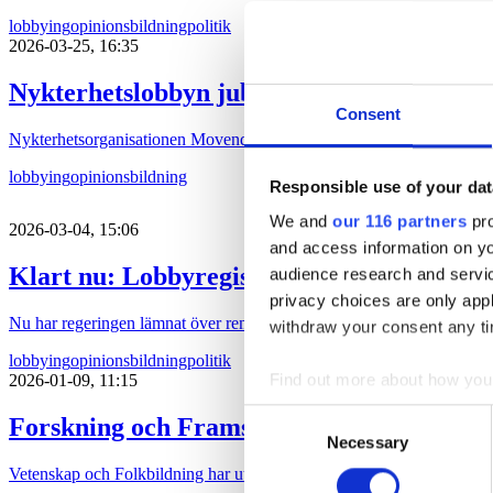
lobbying
opinionsbildning
politik
2026-03-25, 16:35
Nykterhetslobbyn jublar över lobbyregistr
Consent
Nykterhetsorganisationen Movendi (tidigare IOGT-NTO, UNF och Junis)
lobbying
opinionsbildning
Responsible use of your dat
We and
our 116 partners
pro
2026-03-04, 15:06
and access information on yo
Klart nu: Lobbyregistret införs under so
audience research and servi
privacy choices are only app
Nu har regeringen lämnat över remiss som ska ligga till grund för ett ri
withdraw your consent any tim
lobbying
opinionsbildning
politik
Find out more about how your
2026-01-09, 11:15
Consent
Forskning och Framsteg och snuslobbyn k
We use cookies to personalis
Necessary
Selection
information about your use of
Vetenskap och Folkbildning har utsett Snuskommissionen till Årets 
other information that you’ve