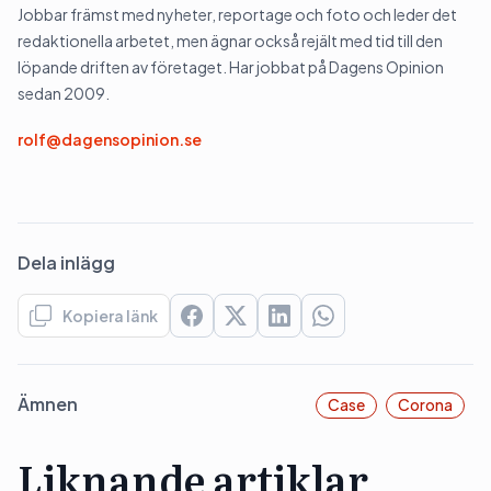
Jobbar främst med nyheter, reportage och foto och leder det
redaktionella arbetet, men ägnar också rejält med tid till den
löpande driften av företaget. Har jobbat på Dagens Opinion
sedan 2009.
rolf@dagensopinion.se
Dela inlägg
Kopiera länk
Ämnen
Case
Corona
Liknande artiklar