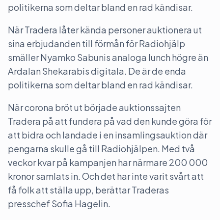
politikerna som deltar bland en rad kändisar.
När Tradera låter kända personer auktionera ut
sina erbjudanden till förmån för Radiohjälp
smäller Nyamko Sabunis analoga lunch högre än
Ardalan Shekarabis digitala. De är de enda
politikerna som deltar bland en rad kändisar.
När corona bröt ut började auktionssajten
Tradera på att fundera på vad den kunde göra för
att bidra och landade i en insamlingsauktion där
pengarna skulle gå till Radiohjälpen. Med två
veckor kvar på kampanjen har närmare 200 000
kronor samlats in. Och det har inte varit svårt att
få folk att ställa upp, berättar Traderas
presschef Sofia Hagelin.