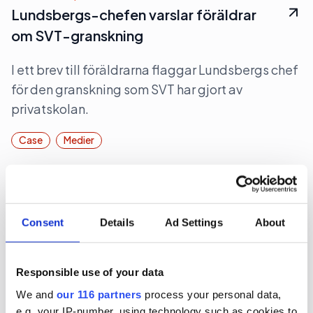
Lundsbergs-chefen varslar föräldrar
om SVT-granskning
I ett brev till föräldrarna flaggar Lundsbergs chef
för den granskning som SVT har gjort av
privatskolan.
Case
Medier
2026-04-28, 06:24
Erling Haaland säljer svenska
glasögon
Consent
Details
Ad Settings
About
Den norska fotbollsstjärnan Erling Haaland
Responsible use of your data
börjar marknadsföra ett svenskt glasögonmärke.
We and
our 116 partners
process your personal data,
Case
Kampanj
Kundrörelser
e.g. your IP-number, using technology such as cookies to