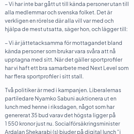
– Vi har inte bar gått ut till kända personer utan till
alla medlemmar och svenska folket. Det är
verkligen en rörelse där alla vill var med och
hjälpa de mest utsatta, säger hon, och lägger till:
– Vi är jättetacksamma för mottagandet bland
kända personer som brukar vara svåra att nå
upptagna med sitt. När det gäller sportprofiler
har vi haft ett bra samarbete med Next Level som
har flera sportprofiler i sitt stall.
Två politiker är med i kampanjen. Liberalernas
partiledare Nyamko Sabuni auktionera ut en
lunch med henne i riksdagen, något som har
genererat 35 bud varav det högsta ligger på
1 550 kronor just nu. Socialförsäkringsminister
Ardalan Shekarabi (s) bjuder på digital lunch ”i