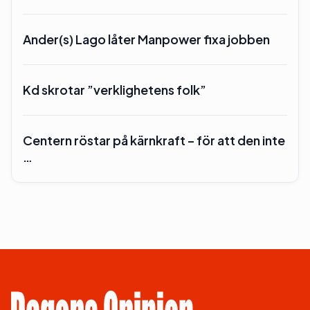
Ander(s) Lago låter Manpower fixa jobben
Kd skrotar ”verklighetens folk”
Centern röstar på kärnkraft – för att den inte
…