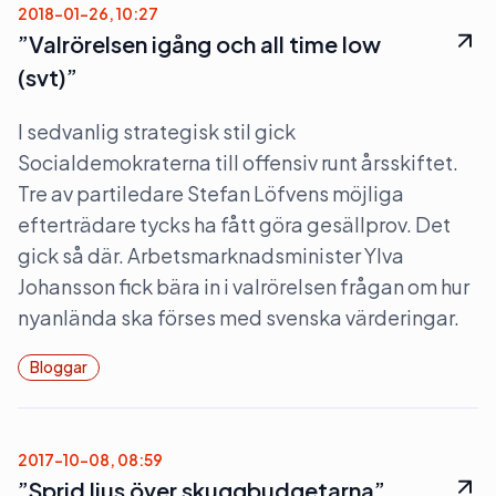
2018-01-26, 10:27
”Valrörelsen igång och all time low
(svt)”
I sedvanlig strategisk stil gick
Socialdemokraterna till offensiv runt årsskiftet.
Tre av partiledare Stefan Löfvens möjliga
efterträdare tycks ha fått göra gesällprov. Det
gick så där. Arbetsmarknadsminister Ylva
Johansson fick bära in i valrörelsen frågan om hur
nyanlända ska förses med svenska värderingar.
Bloggar
2017-10-08, 08:59
”Sprid ljus över skuggbudgetarna”