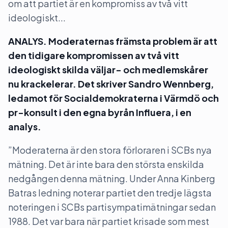
om att partiet är en kompromiss av två vitt
ideologiskt...
ANALYS. Moderaternas främsta problem är att
den tidigare kompromissen av två vitt
ideologiskt skilda väljar- och medlemskårer
nu krackelerar. Det skriver Sandro Wennberg,
ledamot för Socialdemokraterna i Värmdö och
pr-konsult i den egna byrån Influera, i en
analys.
”Moderaterna är den stora förloraren i SCBs nya
mätning. Det är inte bara den största enskilda
nedgången denna mätning. Under Anna Kinberg
Batras ledning noterar partiet den tredje lägsta
noteringen i SCBs partisympatimätningar sedan
1988. Det var bara när partiet krisade som mest