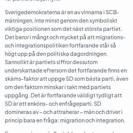
Sverigedemokraterna är en av vinnarna i SCB-
mätningen, inte minst genom den symboliskt
viktiga positionen som det näst största partiet.
Det beror i mångt och mycket på att migrations-
och integrationspolitiken fortfarande står så
högt upp på den politiska dagordningen.
Sannolikt är partiets siffror dessutom
underskattade eftersom det fortfarande finns en
skäms-faktor att uppge SD som bästa parti, även
om den faktorn minskar i takt med partiets
uppgång. Det är fortfarande väldigt tydligt att
SD är ett enköns- och enfrågeparti. SD
domineras av – och attraherar – män och driver i
princip bara en fråga: migration och integration.