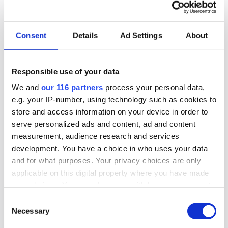
”För vem vajar Regnbågsflaggan?”
Regnbågsflaggan som symbol för HBTQ-
Consent
Details
Ad Settings
About
rörelsen skapades 1978 i San Fransciso. I dag
vajar den under Prideveckan självklart på
Responsible use of your data
Stockholms bussar, vid bostäder, utanför
We and
our 116 partners
process your personal data,
Hemköp och hos Utrikespolitiska institutet, för
e.g. your IP-number, using technology such as cookies to
att nämna några få.
store and access information on your device in order to
serve personalized ads and content, ad and content
Bloggar
measurement, audience research and services
development. You have a choice in who uses your data
and for what purposes. Your privacy choices are only
2018-07-29, 08:17
applicable on this digital property where you have made
”Brinnande valrörelse – deja vu från
your choices. You can change or withdraw your consent
2014”
any time from the Cookie Declaration or by clicking on
Consent
the Privacy trigger icon.
Necessary
Selection
Jag brukar tänka på tiden som en spiral. En spiral