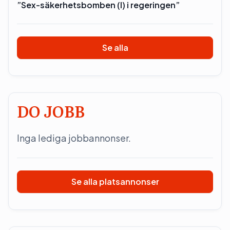
”Sex-säkerhetsbomben (l) i regeringen”
Se alla
DO JOBB
Inga lediga jobbannonser.
Se alla platsannonser