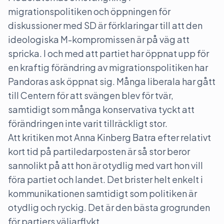
migrationspolitiken och öppningen för
diskussioner med SD är förklaringar till att den
ideologiska M-kompromissen är på väg att
spricka. I och med att partiet har öppnat upp för
en kraftig förändring av migrationspolitiken har
Pandoras ask öppnat sig. Många liberala har gått
till Centern för att svängen blev för tvär,
samtidigt som många konservativa tyckt att
förändringen inte varit tillräckligt stor.
Att kritiken mot Anna Kinberg Batra efter relativt
kort tid på partiledarposten är så stor beror
sannolikt på att hon är otydlig med vart hon vill
föra partiet och landet. Det brister helt enkelt i
kommunikationen samtidigt som politiken är
otydlig och ryckig. Det är den bästa grogrunden
för partiers väljarflykt.