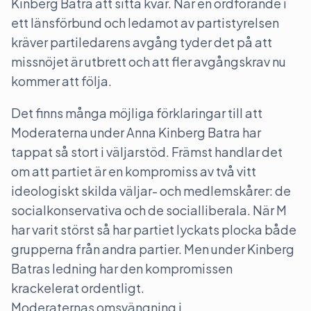
Kinberg Batra att sitta kvar. När en ordförande i
ett länsförbund och ledamot av partistyrelsen
kräver partiledarens avgång tyder det på att
missnöjet är utbrett och att fler avgångskrav nu
kommer att följa.
Det finns många möjliga förklaringar till att
Moderaterna under Anna Kinberg Batra har
tappat så stort i väljarstöd. Främst handlar det
om att partiet är en kompromiss av två vitt
ideologiskt skilda väljar- och medlemskårer: de
socialkonservativa och de socialliberala. När M
har varit störst så har partiet lyckats plocka både
grupperna från andra partier. Men under Kinberg
Batras ledning har den kompromissen
krackelerat ordentligt.
Moderaternas omsvängning i