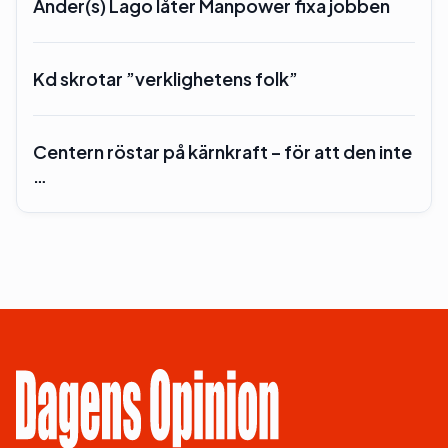
Ander(s) Lago låter Manpower fixa jobben
Kd skrotar ”verklighetens folk”
Centern röstar på kärnkraft – för att den inte
…