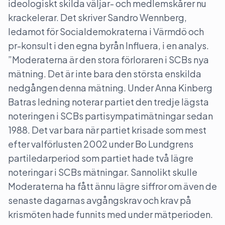
ideologiskt skilda väljar- och medlemskårer nu
krackelerar. Det skriver Sandro Wennberg,
ledamot för Socialdemokraterna i Värmdö och
pr-konsult i den egna byrån Influera, i en analys.
”Moderaterna är den stora förloraren i SCBs nya
mätning. Det är inte bara den största enskilda
nedgången denna mätning. Under Anna Kinberg
Batras ledning noterar partiet den tredje lägsta
noteringen i SCBs partisympatimätningar sedan
1988. Det var bara när partiet krisade som mest
efter valförlusten 2002 under Bo Lundgrens
partiledarperiod som partiet hade två lägre
noteringar i SCBs mätningar. Sannolikt skulle
Moderaterna ha fått ännu lägre siffror om även de
senaste dagarnas avgångskrav och krav på
krismöten hade funnits med under mätperioden.