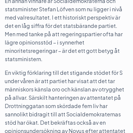
En annan vinnare är Socialdemokraterna och
statsminister Stefan Löfven som nu ligger i nivå
med valresultatet. I ett historiskt perspektiv är
det en låg siffra för det statsbärande partiet.
Men med tanke på att regeringspartier ofta har
lägre opinionsstöd – i synnerhet
minoritetsregeringar – är det ett gott betyg åt
statsministern.
En viktig förklaring till det stigande stödet för S
under våren är att partiet har visat att det tar
människors känsla oro och känslan av otrygghet
på allvar. Särskilt hanteringen av attentatet på
Drottninggatan som skördade fem liv har
sannolikt bidragit till att Socialdemokraternas
stöd har ökat. Det bekräftas också av en
opinionsundersökning av Novus efter attentatet