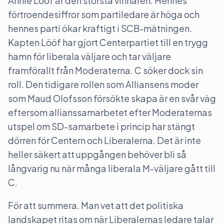
Annie Lööf är den största vinnaren. Hennes
förtroendesiffror som partiledare är höga och
hennes parti ökar kraftigt i SCB-mätningen.
Kapten Lööf har gjort Centerpartiet till en trygg
hamn för liberala väljare och tar väljare
framförallt från Moderaterna. C söker dock sin
roll. Den tidigare rollen som Alliansens moder
som Maud Olofsson försökte skapa är en svår väg
eftersom allianssamarbetet efter Moderaternas
utspel om SD-samarbete i princip har stängt
dörren för Centern och Liberalerna. Det är inte
heller säkert att uppgången behöver bli så
långvarig nu när många liberala M-väljare gått till
C.
För att summera. Man vet att det politiska
landskapet ritas om när Liberalernas ledare talar