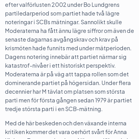
efter valförlusten 2002 under Bo Lundgrens
partiledarperiod som partiet hade två lägre
noteringar i SCBs mätningar. Sannolikt skulle
Moderaterna ha fått ännu lägre siffror om även de
senaste dagarnas avgångskrav och krav på
krismöten hade funnits med under mätperioden.
Dagens notering innebär att partiet närmar sig
katastrof-nivåer i ett historiskt perspektiv.
Moderaterna är på väg att tappa rollen som det
dominerande partiet på högersidan. Under flera
decennier har M tävlat om platsen som största
parti men för första gången sedan 1979 är partiet
tredje största parti i en SCB-mätning.
Med de här beskeden och den växande interna
kritiken kommer det vara oerhört svårt för Anna