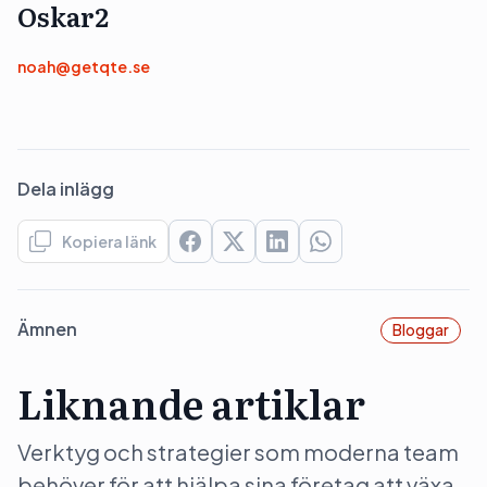
Oskar2
noah@getqte.se
Dela inlägg
Kopiera länk
Ämnen
Bloggar
Liknande artiklar
Verktyg och strategier som moderna team
behöver för att hjälpa sina företag att växa.