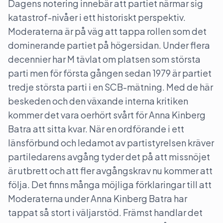
Dagens notering innebär att partiet närmar sig
katastrof-nivåer i ett historiskt perspektiv.
Moderaterna är på väg att tappa rollen som det
dominerande partiet på högersidan. Under flera
decennier har M tävlat om platsen som största
parti men för första gången sedan 1979 är partiet
tredje största parti i en SCB-mätning. Med de här
beskeden och den växande interna kritiken
kommer det vara oerhört svårt för Anna Kinberg
Batra att sitta kvar. När en ordförande i ett
länsförbund och ledamot av partistyrelsen kräver
partiledarens avgång tyder det på att missnöjet
är utbrett och att fler avgångskrav nu kommer att
följa. Det finns många möjliga förklaringar till att
Moderaterna under Anna Kinberg Batra har
tappat så stort i väljarstöd. Främst handlar det