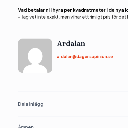
Vad betalar ni i hyra per kvadratmeter i de nya 
– Jag vet inte exakt, men vi har ett rimligt pris för det
Ardalan
ardalan@dagensopinion.se
Dela inlägg
Ämnen