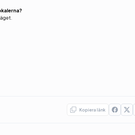
lokalerna?
 läget.
Kopiera länk