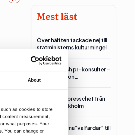
Mest läst
Över hälften tackade nej till
statministerns kulturmingel
Lars Lerin och pr-konsulter –
Ulf Kristersson…
About
erna men
SKR hämtar presschef från
Region Stockholm
 such as cookies to store
nd content measurement,
for what purposes. Your
Toppolitikerna”valfärdar” till
es. You can change or
Piteå