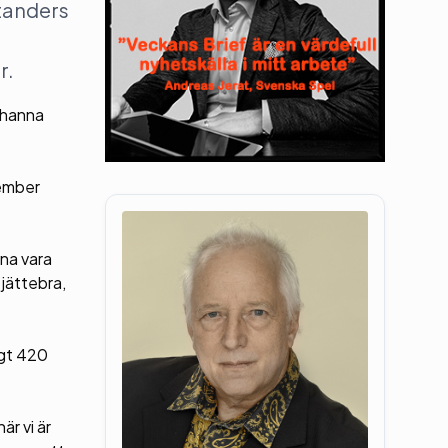
standers
r.
Johanna
vember
rna vara
 jättebra,
ygt 420
är vi är