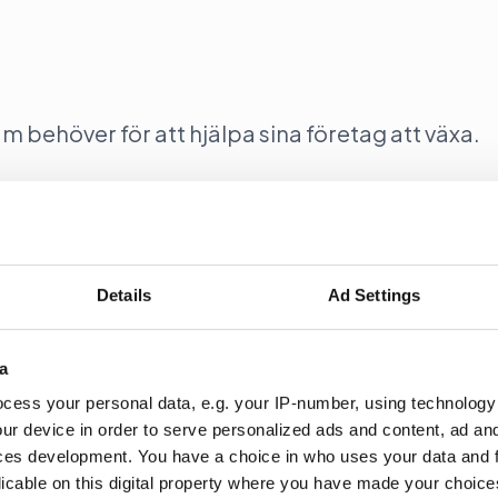
behöver för att hjälpa sina företag att växa.
en vänder till förlust
Details
Ad Settings
förvärven Wikberg & Frisk och Hoc och ökade intäkt
a
cess your personal data, e.g. your IP-number, using technology
ur device in order to serve personalized ads and content, ad a
ces development. You have a choice in who uses your data and 
licable on this digital property where you have made your choic