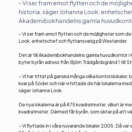
– Vi ser fram emot flytten och de möjligh
historia, säger Johanna Look, enhetschef
Akademibokhandelns gamla huvudkontor i
– Vi ser fram emot flytten och de möjligheter som det
Look, enhetschef och flyttansvarig på Westander.
Det är till Akademibokhandelns gamla huvudkontor i K
byter byrån adress från Björn Trädgårdsgränd 1 till 
– Vi har tittat på ganska många olika kontorslokaler,
kvar på Söder och när vi hittade de här lokalerna med 
säger Johanna Look.
De nya lokalerna är på 875 kvadratmeter, vilket är 
kvadratmeter. Därmed får byrån, som siktar på att växa 
– Vi flyttade in i våra nuvarande lokaler 2005. Då var 