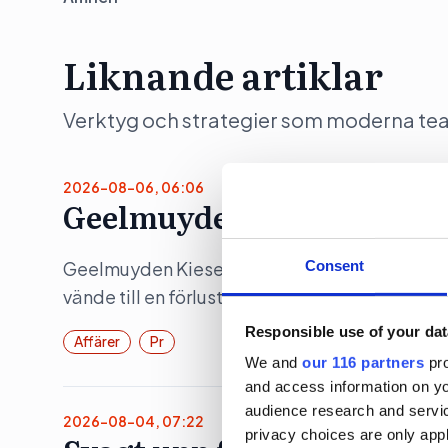
Liknande artiklar
Verktyg och strategier som moderna team 
2026-08-06, 06:06
Geelmuyden Kiese ökar – m
Consent
Geelmuyden Kiese fusionerade under 2025 in 
vände till en förlust.
Responsible use of your dat
Affärer
Pr
We and
our 116 partners
pro
and access information on yo
audience research and servi
2026-08-04, 07:22
privacy choices are only app