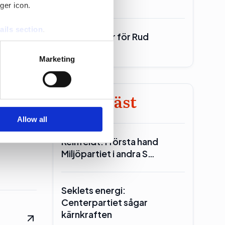
ger icon.
ell
ails section
.
700 miljoner för Rud
Pedersen
se our traffic. We also share
Marketing
ers who may combine it with
 services.
Minst läst
Allow all
Reinfeldt: I första hand
Miljöpartiet i andra S…
Seklets energi:
Centerpartiet sågar
kärnkraften