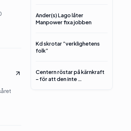
0
Ander(s) Lago låter
Manpower fixa jobben
Kd skrotar ”verklighetens
folk”
Centern röstar på kärnkraft
– för att den inte …
såret