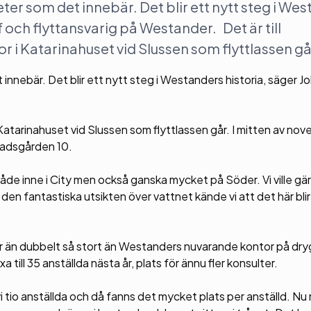
eter som det innebär. Det blir ett nytt steg i We
 och flyttansvarig på Westander. Det är till
 Katarinahuset vid Slussen som flyttlassen gå
 innebär. Det blir ett nytt steg i Westanders historia, säger 
atarinahuset vid Slussen som flyttlassen går. I mitten av no
Stadsgården 10.
 både inne i City men också ganska mycket på Söder. Vi ville gä
den fantastiska utsikten över vattnet kände vi att det här blir
mer än dubbelt så stort än Westanders nuvarande kontor på dr
till 35 anställda nästa år, plats för ännu fler konsulter.
vi tio anställda och då fanns det mycket plats per anställd. Nu n