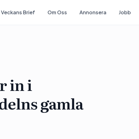
Veckans Brief
Om Oss
Annonsera
Jobb
 in i
elns gamla