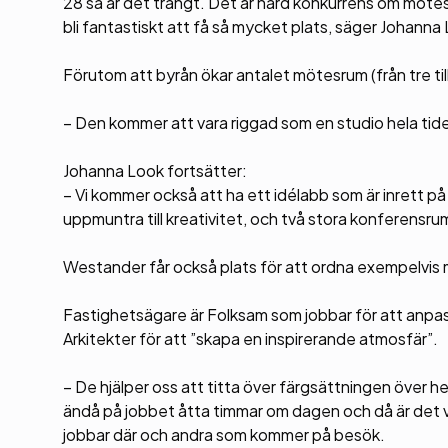
28 så är det trångt. Det är hård konkurrens om möte
bli fantastiskt att få så mycket plats, säger Johanna
Förutom att byrån ökar antalet mötesrum (från tre ti
– Den kommer att vara riggad som en studio hela tid
Johanna Look fortsätter:
– Vi kommer också att ha ett idélabb som är inrett på 
uppmuntra till kreativitet, och två stora konferensru
Westander får också plats för att ordna exempelvis m
Fastighetsägare är Folksam som jobbar för att anpass
Arkitekter för att ”skapa en inspirerande atmosfär”.
– De hjälper oss att titta över färgsättningen över hela
ändå på jobbet åtta timmar om dagen och då är det vik
jobbar där och andra som kommer på besök.