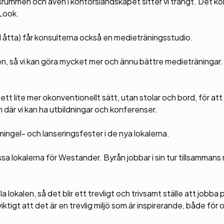
srummen och även i kontorslandskapet sitter vi trångt. Det k
 Look.
ll åtta) får konsulterna också en medieträningsstudio.
en, så vi kan göra mycket mer och ännu bättre medieträningar.
ett lite mer okonventionellt sätt, utan stolar och bord, för att
m där vi kan ha utbildningar och konferenser.
ingel- och lanseringsfester i de nya lokalerna.
a lokalerna för Westander. Byrån jobbar i sin tur tillsammans
 lokalen, så det blir ett trevligt och trivsamt ställe att jobba 
tigt att det är en trevlig miljö som är inspirerande, både för