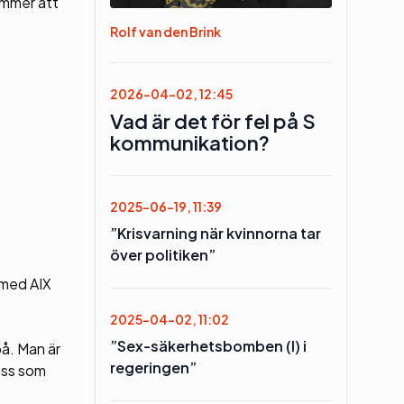
ommer att
Rolf van den Brink
2026-04-02, 12:45
Vad är det för fel på S
kommunikation?
2025-06-19, 11:39
”Krisvarning när kvinnorna tar
över politiken”
 med AIX
2025-04-02, 11:02
”Sex-säkerhetsbomben (l) i
på. Man är
regeringen”
 oss som