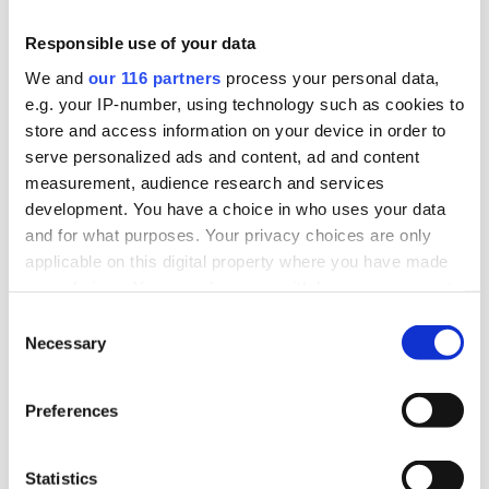
byrån Obeya gått med förlust. Det skedde
räkenskapsåret 2025.
Responsible use of your data
We and
our 116 partners
process your personal data,
Affärer
Pr
e.g. your IP-number, using technology such as cookies to
store and access information on your device in order to
2026-07-24, 08:00
serve personalized ads and content, ad and content
Kundtapp raderade Jungs lönsamhet
measurement, audience research and services
development. You have a choice in who uses your data
Pr-byrån Jung tappade storkunden P&G och det
and for what purposes. Your privacy choices are only
applicable on this digital property where you have made
syns tydligt i bokslutet för 2025.
your choices. You can change or withdraw your consent
any time from the Cookie Declaration or by clicking on
Affärer
Pr
Consent
the Privacy trigger icon.
Necessary
Selection
2026-07-23, 07:46
Find out more about how your personal data is processed
Minskad lönsamhet på Hallvarsson
Preferences
and set your preferences in the
details section
.
Pr-byrån Hallvarsson & Halvarsson tappade i
We use cookies to personalise content and ads, to
Statistics