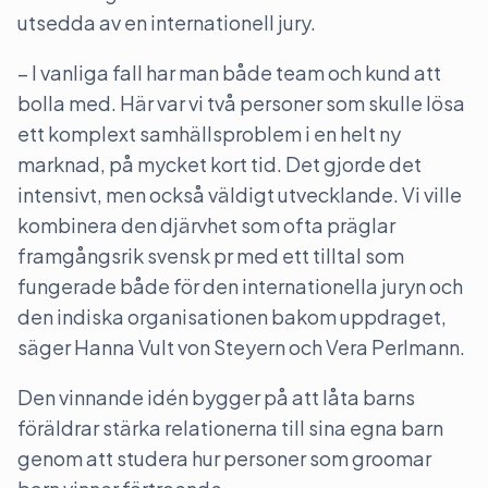
utsedda av en internationell jury.
– I vanliga fall har man både team och kund att
bolla med. Här var vi två personer som skulle lösa
ett komplext samhällsproblem i en helt ny
marknad, på mycket kort tid. Det gjorde det
intensivt, men också väldigt utvecklande. Vi ville
kombinera den djärvhet som ofta präglar
framgångsrik svensk pr med ett tilltal som
fungerade både för den internationella juryn och
den indiska organisationen bakom uppdraget,
säger Hanna Vult von Steyern och Vera Perlmann.
Den vinnande idén bygger på att låta barns
föräldrar stärka relationerna till sina egna barn
genom att studera hur personer som groomar