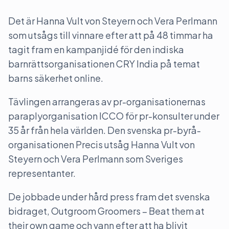
Det är Hanna Vult von Steyern och Vera Perlmann
som utsågs till vinnare efter att på 48 timmar ha
tagit fram en kampanjidé för den indiska
barnrättsorganisationen CRY India på temat
barns säkerhet online.
Tävlingen arrangeras av pr-organisationernas
paraplyorganisation ICCO för pr-konsulter under
35 år från hela världen. Den svenska pr-byrå-
organisationen Precis utsåg Hanna Vult von
Steyern och Vera Perlmann som Sveriges
representanter.
De jobbade under hård press fram det svenska
bidraget, Outgroom Groomers – Beat them at
their own game och vann efter att ha blivit