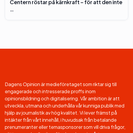
Centern röstar på kärnkraft – för att den inte
…
Dagens Opinion är medieföretaget som riktar sig till
engagerade och intresserade proffs inom
opinionsbildning och digitalisering. Vår ambition är att
utveckla, utmana och underhålla vår kunniga publik med
hjälp av journalistik av hög kvalitet. Vi lever främst på
intäkter från vårt innehåll, i huvudsak från betalande
prenumeranter eller temasponsorer som vill driva frågor,