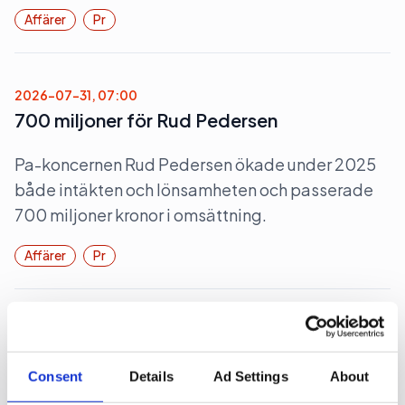
Affärer
Pr
2026-07-31, 07:00
700 miljoner för Rud Pedersen
Pa-koncernen Rud Pedersen ökade under 2025
både intäkten och lönsamheten och passerade
700 miljoner kronor i omsättning.
Affärer
Pr
2026-07-28, 06:37
Rött för Obeya
Consent
Details
Ad Settings
About
För första gången sedan starten 2015 har pr-