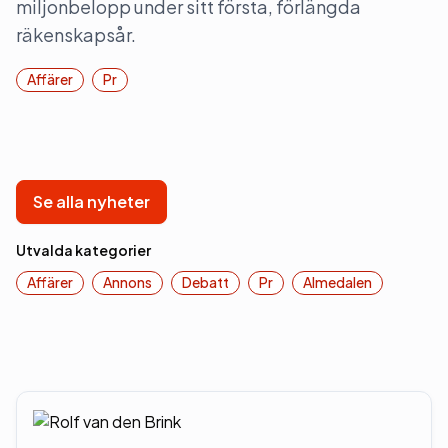
miljonbelopp under sitt första, förlängda
räkenskapsår.
Affärer
Pr
Se alla nyheter
Utvalda kategorier
Affärer
Annons
Debatt
Pr
Almedalen