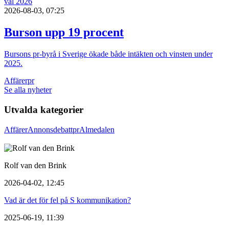
val 2026
2026-08-03, 07:25
Burson upp 19 procent
Bursons pr-byrå i Sverige ökade både intäkten och vinsten under
2025.
Affärer
pr
Se alla nyheter
Utvalda kategorier
Affärer
Annons
debatt
pr
Almedalen
Rolf van den Brink
2026-04-02, 12:45
Vad är det för fel på S kommunikation?
2025-06-19, 11:39