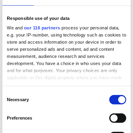
2026-08-06, 06:06
Geelmuyden Kiese ökar – men vänder till
Responsible use of your data
förlust
We and
our 116 partners
process your personal data,
e.g. your IP-number, using technology such as cookies to
Geelmuyden Kiese fusionerade under 2025 in förvärven Wikberg &
store and access information on your device in order to
Frisk och Hoc och ökade intäkterna men vände till en förlust.
serve personalized ads and content, ad and content
Affärer
pr
measurement, audience research and services
2026-08-05, 15:18
development. You have a choice in who uses your data
S, M och SD fortsatt
and for what purposes. Your privacy choices are only
applicable on this digital property where you have made
”underrepresenterade” i medierna
your choices. You can change or withdraw your consent
any time from the Cookie Declaration or by clicking on
Landets tre största partier fortsätter att en lägre andel av artiklar /
Consent
inslag i medierna än deras opinionssiffror. Det visar siffror från
the Privacy trigger icon.
Necessary
Selection
Retriever för föregående vecka.
medier
val 2026
Find out more about how your personal data is processed
Preferences
and set your preferences in the
details section
.
2026-08-05, 08:36