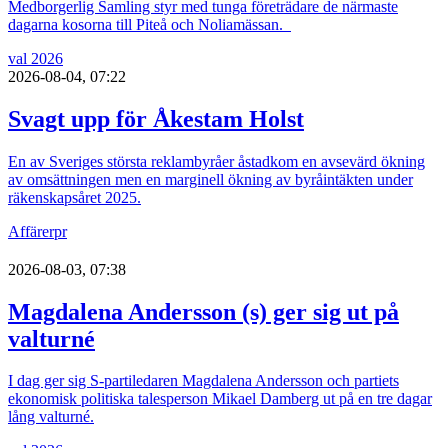
Medborgerlig Samling styr med tunga företrädare de närmaste
dagarna kosorna till Piteå och Noliamässan.
val 2026
2026-08-04, 07:22
Svagt upp för Åkestam Holst
En av Sveriges största reklambyråer åstadkom en avsevärd ökning
av omsättningen men en marginell ökning av byråintäkten under
räkenskapsåret 2025.
Affärer
pr
2026-08-03, 07:38
Magdalena Andersson (s) ger sig ut på
valturné
I dag ger sig S-partiledaren Magdalena Andersson och partiets
ekonomisk politiska talesperson Mikael Damberg ut på en tre dagar
lång valturné.