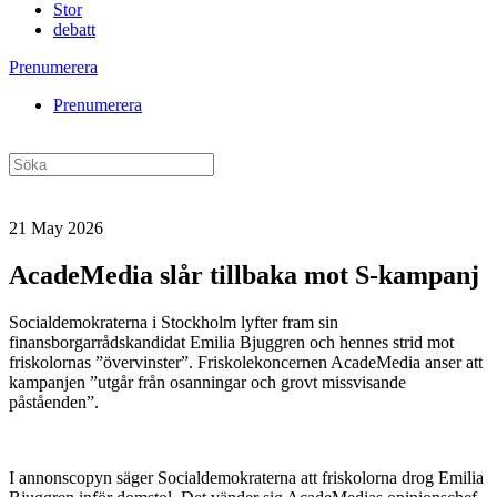
Stor
debatt
Prenumerera
Prenumerera
21 May 2026
AcadeMedia slår tillbaka mot S-kampanj
Socialdemokraterna i Stockholm lyfter fram sin
finansborgarrådskandidat Emilia Bjuggren och hennes strid mot
friskolornas ”övervinster”. Friskolekoncernen AcadeMedia anser att
kampanjen ”utgår från osanningar och grovt missvisande
påståenden”.
I annonscopyn säger Socialdemokraterna att friskolorna drog Emilia