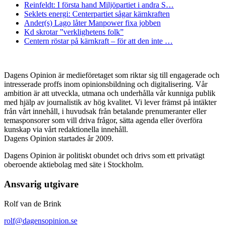
Reinfeldt: I första hand Miljöpartiet i andra S…
Seklets energi: Centerpartiet sågar kärnkraften
Ander(s) Lago låter Manpower fixa jobben
Kd skrotar ”verklighetens folk”
Centern röstar på kärnkraft – för att den inte …
Dagens Opinion är medieföretaget som riktar sig till engagerade och
intresserade proffs inom opinionsbildning och digitalisering. Vår
ambition är att utveckla, utmana och underhålla vår kunniga publik
med hjälp av journalistik av hög kvalitet. Vi lever främst på intäkter
från vårt innehåll, i huvudsak från betalande prenumeranter eller
temasponsorer som vill driva frågor, sätta agenda eller överföra
kunskap via vårt redaktionella innehåll.
Dagens Opinion startades år 2009.
Dagens Opinion är politiskt obundet och drivs som ett privatägt
oberoende aktiebolag med säte i Stockholm.
Ansvarig utgivare
Rolf van de Brink
rolf@dagensopinion.se