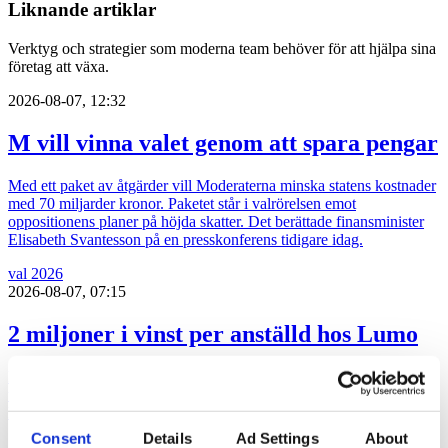
Liknande artiklar
Verktyg och strategier som moderna team behöver för att hjälpa sina
företag att växa.
2026-08-07, 12:32
M vill vinna valet genom att spara pengar
Med ett paket av åtgärder vill Moderaterna minska statens kostnader
med 70 miljarder kronor. Paketet står i valrörelsen emot
oppositionens planer på höjda skatter. Det berättade finansminister
Elisabeth Svantesson på en presskonferens tidigare idag.
val 2026
2026-08-07, 07:15
2 miljoner i vinst per anställd hos Lumo
Pa-byrån Lumo Advice presterade en rörelsemarginal på 41 procent
under 2025. Rörelsevinsten per medarbetare låg på 2,1 miljoner
kronor.
Consent
Details
Ad Settings
About
Affärer
lobbying
pr