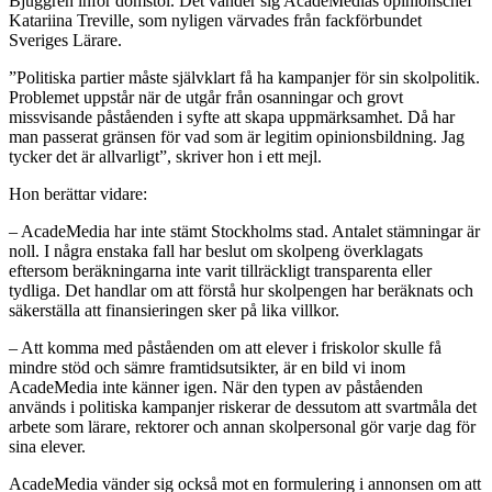
Bjuggren inför domstol. Det vänder sig AcadeMedias opinionschef
Katariina Treville, som nyligen värvades från fackförbundet
Sveriges Lärare.
”Politiska partier måste självklart få ha kampanjer för sin skolpolitik.
Problemet uppstår när de utgår från osanningar och grovt
missvisande påståenden i syfte att skapa uppmärksamhet. Då har
man passerat gränsen för vad som är legitim opinionsbildning. Jag
tycker det är allvarligt”, skriver hon i ett mejl.
Hon berättar vidare:
– AcadeMedia har inte stämt Stockholms stad. Antalet stämningar är
noll. I några enstaka fall har beslut om skolpeng överklagats
eftersom beräkningarna inte varit tillräckligt transparenta eller
tydliga. Det handlar om att förstå hur skolpengen har beräknats och
säkerställa att finansieringen sker på lika villkor.
– Att komma med påståenden om att elever i friskolor skulle få
mindre stöd och sämre framtidsutsikter, är en bild vi inom
AcadeMedia inte känner igen. När den typen av påståenden
används i politiska kampanjer riskerar de dessutom att svartmåla det
arbete som lärare, rektorer och annan skolpersonal gör varje dag för
sina elever.
AcadeMedia vänder sig också mot en formulering i annonsen om att