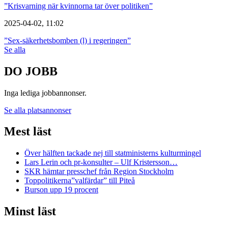
”Krisvarning när kvinnorna tar över politiken”
2025-04-02, 11:02
”Sex-säkerhetsbomben (l) i regeringen”
Se alla
DO JOBB
Inga lediga jobbannonser.
Se alla platsannonser
Mest läst
Över hälften tackade nej till statministerns kulturmingel
Lars Lerin och pr-konsulter – Ulf Kristersson…
SKR hämtar presschef från Region Stockholm
Toppolitikerna”valfärdar” till Piteå
Burson upp 19 procent
Minst läst