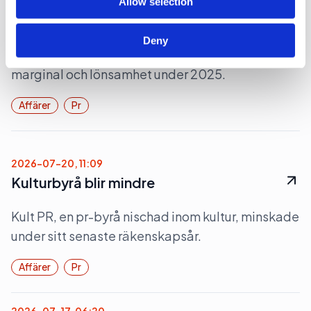
2026-07-23, 07:46
Allow selection
Minskad lönsamhet på Hallvarsson
Deny
Pr-byrån Hallvarsson & Halvarsson tappade i
marginal och lönsamhet under 2025.
Affärer
Pr
2026-07-20, 11:09
Kulturbyrå blir mindre
Kult PR, en pr-byrå nischad inom kultur, minskade
under sitt senaste räkenskapsår.
Affärer
Pr
2026-07-17, 06:20