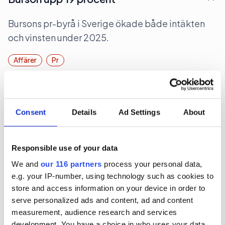
Bursons pr-byrå i Sverige ökade både intäkten
och vinsten under 2025.
Affärer
Pr
2026-07-31, 07:00
Consent
Details
Ad Settings
About
700 miljoner för Rud Pedersen
Pa-koncernen Rud Pedersen ökade under 2025
Responsible use of your data
både intäkten och lönsamheten och passerade
We and
our 116 partners
process your personal data,
700 miljoner kronor i omsättning.
e.g. your IP-number, using technology such as cookies to
store and access information on your device in order to
Affärer
Pr
serve personalized ads and content, ad and content
measurement, audience research and services
2026-07-28, 06:37
development. You have a choice in who uses your data