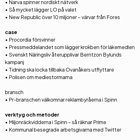
• Narva spinner nordiskt nätverk
• Så mycket lägger LO på valet
• New Republic över 10 miljoner – värvar från Fores
case
• Procordia försvinner
• Pressmeddelandet som lägger krokben för läkemedlen
• Svenskt Näringsliv återupplivar Berntzon Bylunds
kampanj
• Tidning ska locka tillbaka Ovanåkers utflyttare
• Polisen om mediestormarna
bransch
• Pr-branschen välkomnar reklambyråerna i Spinn
verktyg och metoder
• Miljonräckvidderna i Spinn – så räknar Prime
• Kommunal besegrade arbetsgivarna med Twitter