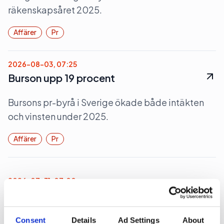
räkenskapsåret 2025.
Affärer
Pr
2026-08-03, 07:25
Burson upp 19 procent
Bursons pr-byrå i Sverige ökade både intäkten
och vinsten under 2025.
Affärer
Pr
2026-07-31, 07:00
700 miljoner för Rud Pedersen
Pa-koncernen Rud Pedersen ökade under 2025
Consent
Details
Ad Settings
About