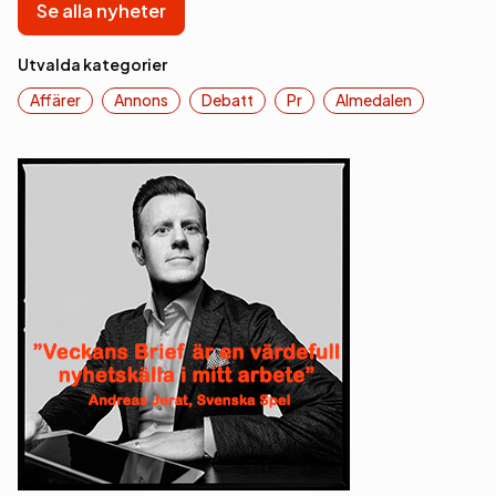
Se alla nyheter
Utvalda kategorier
Affärer
Annons
Debatt
Pr
Almedalen