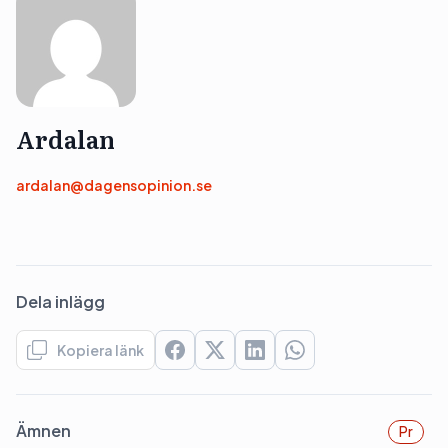
Ardalan
ardalan@dagensopinion.se
Dela inlägg
Kopiera länk
Ämnen
Pr