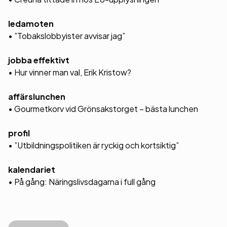
ledamoten
• ”Tobakslobbyister avvisar jag”
jobba effektivt
• Hur vinner man val, Erik Kristow?
affärslunchen
• Gourmetkorv vid Grönsakstorget – bästa lunchen
profil
• ”Utbildningspolitiken är ryckig och kortsiktig”
kalendariet
• På gång: Näringslivsdagarna i full gång