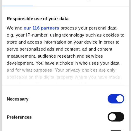
både intäkten och lönsamheten och passerade
700 miljoner kronor i omsättning.
Responsible use of your data
Affärer
Pr
We and
our 116 partners
process your personal data,
e.g. your IP-number, using technology such as cookies to
store and access information on your device in order to
2026-07-28, 06:37
serve personalized ads and content, ad and content
Rött för Obeya
measurement, audience research and services
development. You have a choice in who uses your data
För första gången sedan starten 2015 har pr-
and for what purposes. Your privacy choices are only
byrån Obeya gått med förlust. Det skedde
applicable on this digital property where you have made
räkenskapsåret 2025.
your choices. You can change or withdraw your consent
any time from the Cookie Declaration or by clicking on
Consent
Affärer
Pr
the Privacy trigger icon.
Necessary
Selection
Find out more about how your personal data is processed
2026-07-24, 08:00
Preferences
and set your preferences in the
details section
.
Kundtapp raderade Jungs lönsamhet