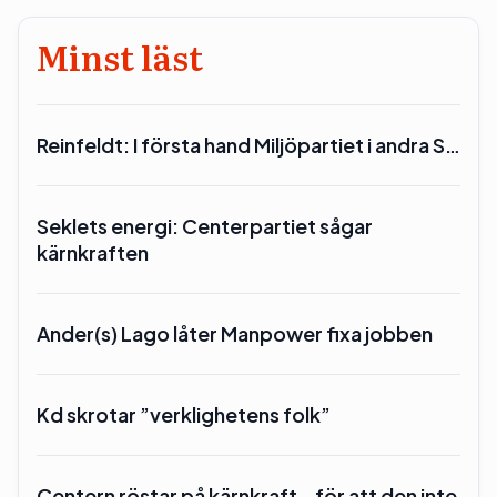
Minst läst
Reinfeldt: I första hand Miljöpartiet i andra S…
Seklets energi: Centerpartiet sågar
kärnkraften
Ander(s) Lago låter Manpower fixa jobben
Kd skrotar ”verklighetens folk”
Centern röstar på kärnkraft – för att den inte