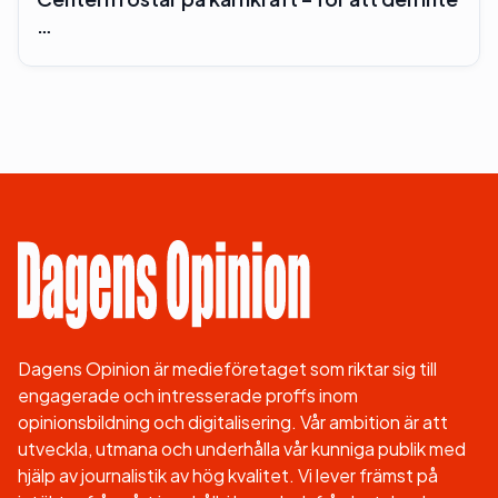
…
Dagens Opinion är medieföretaget som riktar sig till
engagerade och intresserade proffs inom
opinionsbildning och digitalisering. Vår ambition är att
utveckla, utmana och underhålla vår kunniga publik med
hjälp av journalistik av hög kvalitet. Vi lever främst på