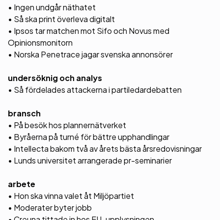
• Ingen undgår näthatet
• Så ska print överleva digitalt
• Ipsos tar matchen mot Sifo och Novus med
Opinionsmonitorn
• Norska Penetrace jagar svenska annonsörer
undersöknig och analys
• Så fördelades attackerna i partiledardebatten
bransch
• På besök hos plannernätverket
• Byråerna på turné för bättre upphandlingar
• Intellecta bakom två av årets bästa årsredovisningar
• Lunds universitet arrangerade pr-seminarier
arbete
• Hon ska vinna valet åt Miljöpartiet
• Moderater byter jobb
• Creuna tittade in hos EU-upplysningen