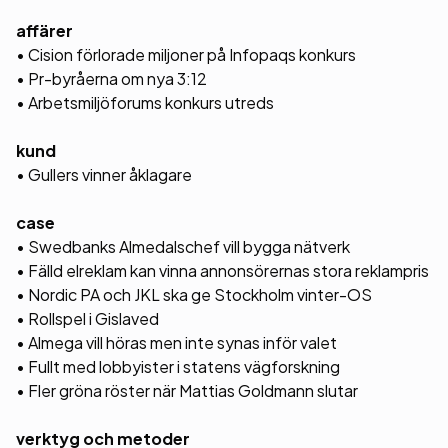
affärer
• Cision förlorade miljoner på Infopaqs konkurs
• Pr-byråerna om nya 3:12
• Arbetsmiljöforums konkurs utreds
kund
• Gullers vinner åklagare
case
• Swedbanks Almedalschef vill bygga nätverk
• Fälld elreklam kan vinna annonsörernas stora reklampris
• Nordic PA och JKL ska ge Stockholm vinter-OS
• Rollspel i Gislaved
• Almega vill höras men inte synas inför valet
• Fullt med lobbyister i statens vägforskning
• Fler gröna röster när Mattias Goldmann slutar
verktyg och metoder