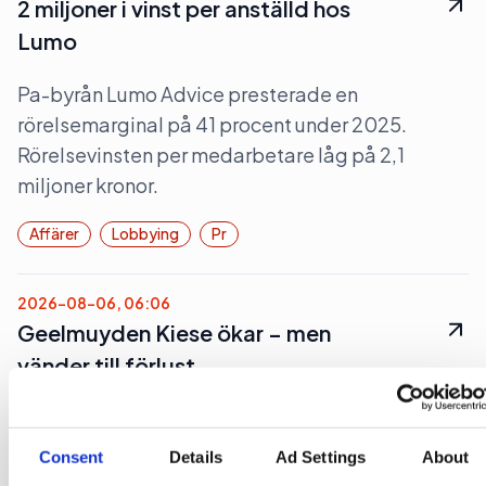
2 miljoner i vinst per anställd hos
Lumo
Pa-byrån Lumo Advice presterade en
rörelsemarginal på 41 procent under 2025.
Rörelsevinsten per medarbetare låg på 2,1
miljoner kronor.
Affärer
Lobbying
Pr
2026-08-06, 06:06
Geelmuyden Kiese ökar – men
vänder till förlust
Geelmuyden Kiese fusionerade under 2025 in
förvärven Wikberg & Frisk och Hoc och ökade
Consent
Details
Ad Settings
About
intäkterna men vände till en förlust.