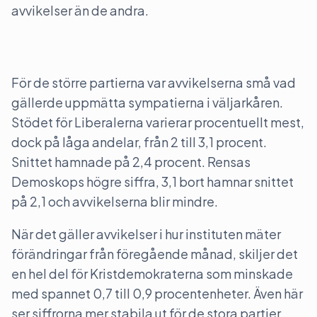
avvikelser än de andra.
För de större partierna var avvikelserna små vad
gällerde uppmätta sympatierna i väljarkåren.
Stödet för Liberalerna varierar procentuellt mest,
dock på låga andelar, från 2 till 3,1 procent.
Snittet hamnade på 2,4 procent. Rensas
Demoskops högre siffra, 3,1 bort hamnar snittet
på 2,1 och avvikelserna blir mindre.
När det gäller avvikelser i hur instituten mäter
förändringar från föregående månad, skiljer det
en hel del för Kristdemokraterna som minskade
med spannet 0,7 till 0,9 procentenheter. Även här
ser siffrorna mer stabila ut för de stora partier