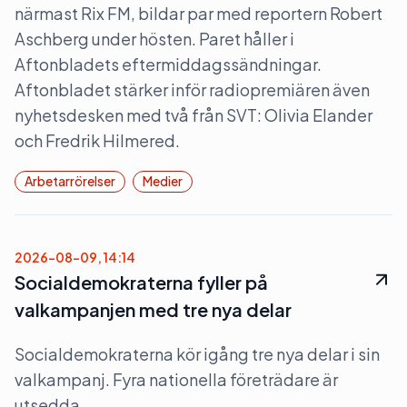
närmast Rix FM, bildar par med reportern Robert
Aschberg under hösten. Paret håller i
Aftonbladets eftermiddagssändningar.
Aftonbladet stärker inför radiopremiären även
nyhetsdesken med två från SVT: Olivia Elander
och Fredrik Hilmered.
Arbetarrörelser
Medier
2026-08-09, 14:14
Socialdemokraterna fyller på
valkampanjen med tre nya delar
Socialdemokraterna kör igång tre nya delar i sin
valkampanj. Fyra nationella företrädare är
utsedda.