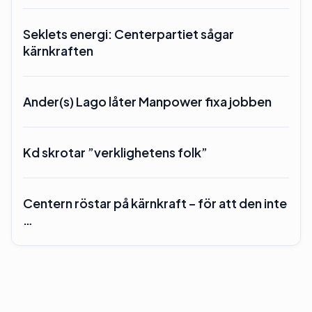
Seklets energi: Centerpartiet sågar
kärnkraften
Ander(s) Lago låter Manpower fixa jobben
Kd skrotar ”verklighetens folk”
Centern röstar på kärnkraft – för att den inte
…