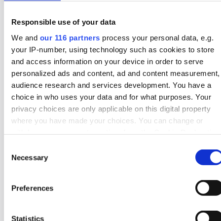
Affärer
Pr
Responsible use of your data
We and
our 116 partners
process your personal data, e.g.
your IP-number, using technology such as cookies to store
2026-08-05, 15:18
and access information on your device in order to serve
S, M och SD fortsatt
personalized ads and content, ad and content measurement,
audience research and services development. You have a
”underrepresenterade” i medierna
choice in who uses your data and for what purposes. Your
privacy choices are only applicable on this digital property
Landets tre största partier fortsätter att en lägre
where you have made your choices. You can change or
andel av artiklar / inslag i medierna än deras
withdraw your consent any time from the Cookie Declaration
opinionssiffror. Det visar siffror från Retriever för
or by clicking on the Privacy trigger icon.
Consent
föregående vecka.
Necessary
Selection
Find out more about how your personal data is processed
Medier
Val 2026
and set your preferences in the
details section
.
Preferences
We use cookies to personalise content and ads, to provide
2026-08-05, 08:36
social media features and to analyse our traffic. We also
Statistics