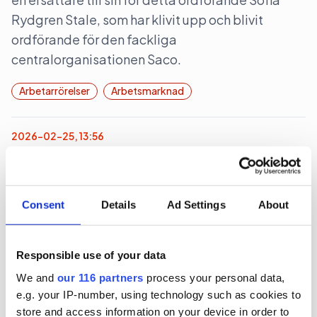
Rydgren Stale, som har klivit upp och blivit
ordförande för den fackliga
centralorganisationen Saco.
Arbetarrörelser
Arbetsmarknad
2026-02-25, 13:56
TCO-förbund vill avskaffa
karensdagen
Consent
Details
Ad Settings
About
Det är inte bara LOs medlemsförbund som ställer
sig bakom ett avskaffande av karensdagens
inför valet 2026.
Responsible use of your data
We and
our 116 partners
process your personal data,
Arbetsmarknad
Opinionsbildning
Val 2026
e.g. your IP-number, using technology such as cookies to
store and access information on your device in order to