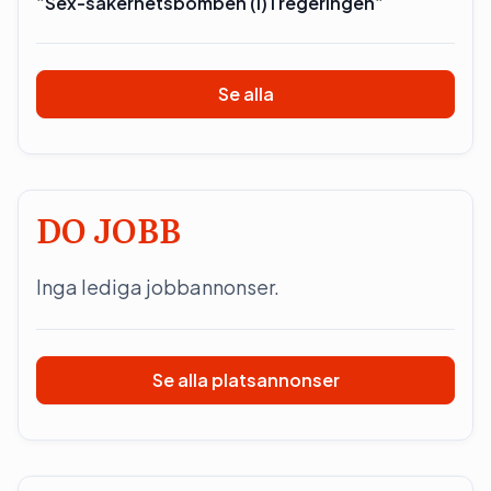
”Sex-säkerhetsbomben (l) i regeringen”
Se alla
DO JOBB
Inga lediga jobbannonser.
Se alla platsannonser