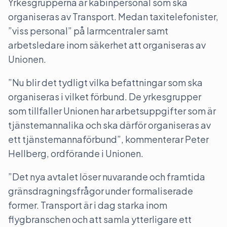
Yrkesgrupperna är kabinpersonal som ska
organiseras av Transport. Medan taxitelefonister,
”viss personal” på larmcentraler samt
arbetsledare inom säkerhet att organiseras av
Unionen.
”Nu blir det tydligt vilka befattningar som ska
organiseras i vilket förbund. De yrkesgrupper
som tillfaller Unionen har arbetsuppgifter som är
tjänstemannalika och ska därför organiseras av
ett tjänstemannaförbund”, kommenterar Peter
Hellberg, ordförande i Unionen.
”Det nya avtalet löser nuvarande och framtida
gränsdragningsfrågor under formaliserade
former. Transport är i dag starka inom
flygbranschen och att samla ytterligare ett