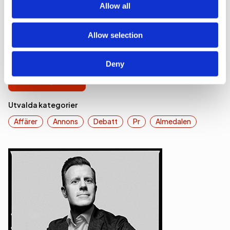
Allow all
Affärer
Arbetsmarknad
Allow selection
Deny
Se alla nyheter
Utvalda kategorier
Affärer
Annons
Debatt
Pr
Almedalen