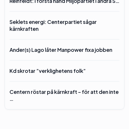
Reinfeldt: I första hand Miljöpartiet i andra S…
Seklets energi: Centerpartiet sågar
kärnkraften
Ander(s) Lago låter Manpower fixa jobben
Kd skrotar ”verklighetens folk”
Centern röstar på kärnkraft – för att den inte
…