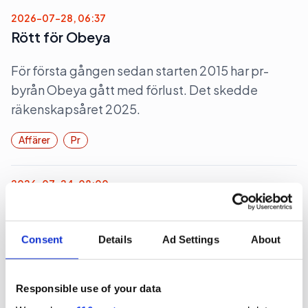
2026-07-28, 06:37
Rött för Obeya
För första gången sedan starten 2015 har pr-
byrån Obeya gått med förlust. Det skedde
räkenskapsåret 2025.
Affärer
Pr
2026-07-24, 08:00
Kundtapp raderade Jungs lönsamhet
Pr-byrån Jung tappade storkunden P&G och det
Consent
Details
Ad Settings
About
syns tydligt i bokslutet för 2025.
Affärer
Pr
Responsible use of your data