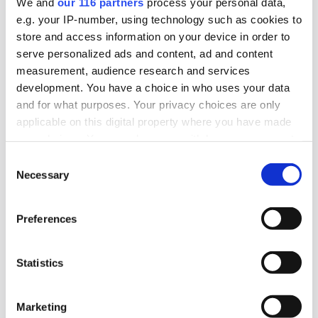
We and
our 116 partners
process your personal data,
e.g. your IP-number, using technology such as cookies to
2026-07-23, 07:46
store and access information on your device in order to
Minskad lönsamhet på Hallvarsson
serve personalized ads and content, ad and content
measurement, audience research and services
Pr-byrån Hallvarsson & Halvarsson tappade i
development. You have a choice in who uses your data
marginal och lönsamhet under 2025.
and for what purposes. Your privacy choices are only
applicable on this digital property where you have made
Affärer
Pr
your choices. You can change or withdraw your consent
any time from the Cookie Declaration or by clicking on
Consent
the Privacy trigger icon.
Necessary
Selection
2026-07-20, 11:09
Kulturbyrå blir mindre
Find out more about how your personal data is processed
Preferences
and set your preferences in the
details section
.
Kult PR, en pr-byrå nischad inom kultur, minskade
We use cookies to personalise content and ads, to
under sitt senaste räkenskapsår.
Statistics
provide social media features and to analyse our traffic.
We also share information about your use of our site with
Affärer
Pr
Marketing
our social media, advertising and analytics partners who