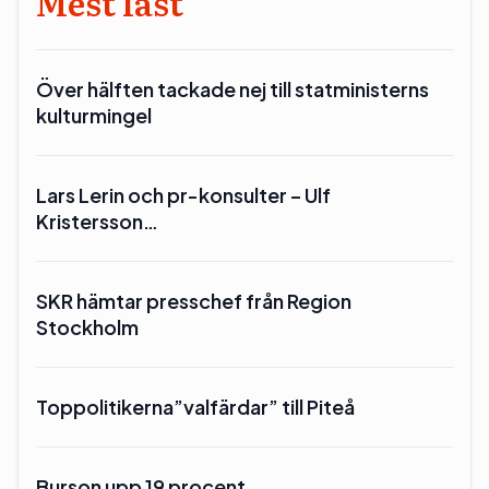
Mest läst
Över hälften tackade nej till statministerns
kulturmingel
Lars Lerin och pr-konsulter – Ulf
Kristersson…
SKR hämtar presschef från Region
Stockholm
Toppolitikerna”valfärdar” till Piteå
Burson upp 19 procent