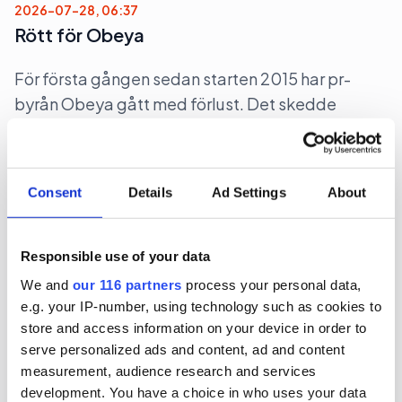
2026-07-28, 06:37
Rött för Obeya
För första gången sedan starten 2015 har pr-
byrån Obeya gått med förlust. Det skedde
räkenskapsåret 2025.
Affärer
Pr
Consent
Details
Ad Settings
About
2026-07-27, 08:39
Nedåt men närmare svart för
Responsible use of your data
Intellecta
We and
our 116 partners
process your personal data,
e.g. your IP-number, using technology such as cookies to
Pr-byrån Intellecta minskade intäkterna under
store and access information on your device in order to
2025 men tog ett steg närmare svarta siffror.
serve personalized ads and content, ad and content
measurement, audience research and services
Affärer
development. You have a choice in who uses your data