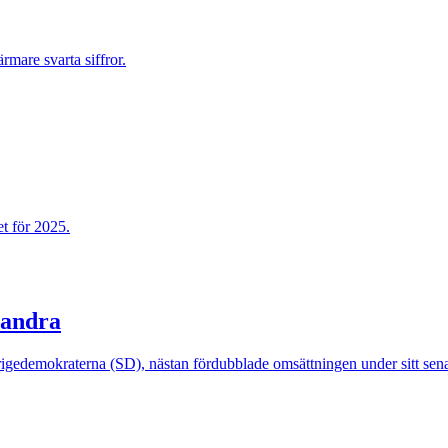
rmare svarta siffror.
t för 2025.
 andra
igedemokraterna (SD), nästan fördubblade omsättningen under sitt sena