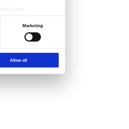
ails section
.
se our traffic. We also share
Marketing
ers who may combine it with
 services.
Allow all