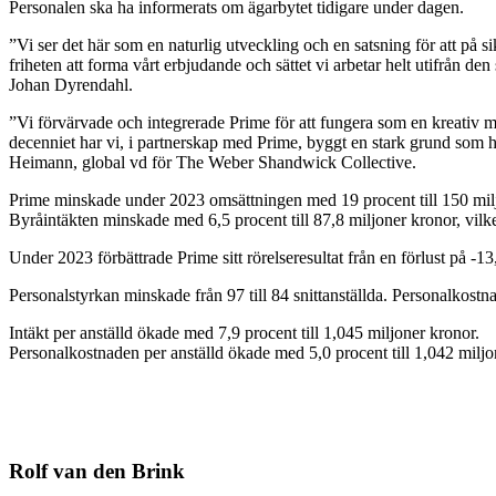
Personalen ska ha informerats om ägarbytet tidigare under dagen.
”Vi ser det här som en naturlig utveckling och en satsning för att på 
friheten att forma vårt erbjudande och sättet vi arbetar helt utifrån d
Johan Dyrendahl.
”Vi förvärvade och integrerade Prime för att fungera som en kreativ m
decenniet har vi, i partnerskap med Prime, byggt en stark grund som ha
Heimann, global vd för The Weber Shandwick Collective.
Prime minskade under 2023 omsättningen med 19 procent till 150 mil
Byråintäkten minskade med 6,5 procent till 87,8 miljoner kronor, vil
Under 2023 förbättrade Prime sitt rörelseresultat från en förlust på -13,
Personalstyrkan minskade från 97 till 84 snittanställda. Personalkostna
Intäkt per anställd ökade med 7,9 procent till 1,045 miljoner kronor.
Personalkostnaden per anställd ökade med 5,0 procent till 1,042 miljo
Rolf van den Brink