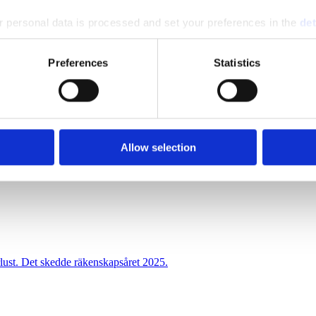
 personal data is processed and set your preferences in the
det
e content and ads, to provide social media features and to analy
Preferences
Statistics
amheten och passerade 700 miljoner kronor i omsättning.
 our site with our social media, advertising and analytics partn
 provided to them or that they’ve collected from your use of their
Allow selection
men tappade i lönsamhet under 2025.
lust. Det skedde räkenskapsåret 2025.