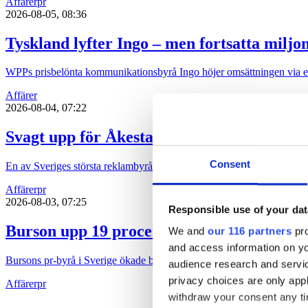
Affärer
pr
2026-08-05, 08:36
Tyskland lyfter Ingo – men fortsatta miljo
WPPs prisbelönta kommunikationsbyrå Ingo höjer omsättningen via ett 
Affärer
2026-08-04, 07:22
Svagt upp för Åkestam Holst
Consent
En av Sveriges största reklambyråer åstadkom en avsevärd ökning av
Affärer
pr
2026-08-03, 07:25
Responsible use of your dat
Burson upp 19 procent
We and
our 116 partners
pro
and access information on yo
Bursons pr-byrå i Sverige ökade både intäkten och vinsten under 202
audience research and servi
privacy choices are only app
Affärer
pr
withdraw your consent any tim