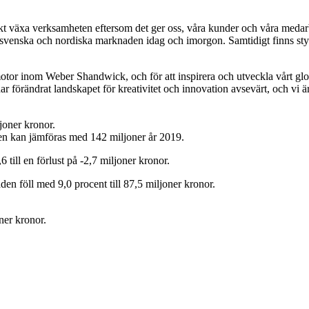
sikt växa verksamheten eftersom det ger oss, våra kunder och våra medarb
en svenska och nordiska marknaden idag och imorgon. Samtidigt finns styr
otor inom Weber Shandwick, och för att inspirera och utveckla vårt glo
r förändrat landskapet för kreativitet och innovation avsevärt, och vi ä
joner kronor.
ken kan jämföras med 142 miljoner år 2019.
6 till en förlust på -2,7 miljoner kronor.
den föll med 9,0 procent till 87,5 miljoner kronor.
ner kronor.