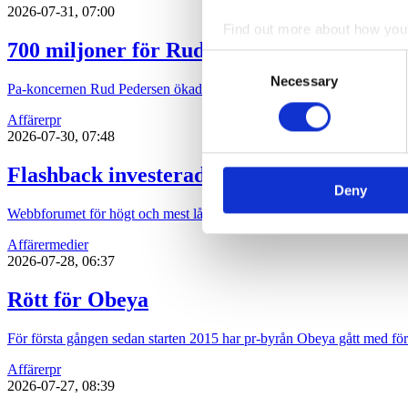
2026-07-31, 07:00
Find out more about how your
700 miljoner för Rud Pedersen
Consent
We use cookies to personalis
Necessary
Selection
Pa-koncernen Rud Pedersen ökade under 2025 både intäkten och löns
information about your use of
other information that you’ve
Affärer
pr
2026-07-30, 07:48
Flashback investerade bort vinsten
Deny
Webbforumet för högt och mest lågt, Flashback, ökade omsättningen 
Affärer
medier
2026-07-28, 06:37
Rött för Obeya
För första gången sedan starten 2015 har pr-byrån Obeya gått med för
Affärer
pr
2026-07-27, 08:39