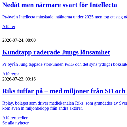
Nedåt men närmare svart för Intellecta
Pr-byrån Intellecta minskade intäkterna under 2025 men tog ett steg nä
Affärer
2026-07-24, 08:00
Kundtapp raderade Jungs lönsamhet
Pr-byrån Jung tappade storkunden P&G och det syns tydligt i bokslute
Affärer
pr
2026-07-23, 09:16
Riks tuffar på – med miljoner från SD och
Rplay, bolaget som driver mediekanalen Riks, som grundades av Sver
kom även in miljonbelopp från andra aktörer.
Affärer
medier
Se alla nyheter