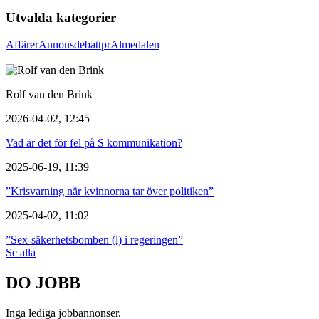
Utvalda kategorier
Affärer
Annons
debatt
pr
Almedalen
Rolf van den Brink
2026-04-02, 12:45
Vad är det för fel på S kommunikation?
2025-06-19, 11:39
”Krisvarning när kvinnorna tar över politiken”
2025-04-02, 11:02
”Sex-säkerhetsbomben (l) i regeringen”
Se alla
DO JOBB
Inga lediga jobbannonser.