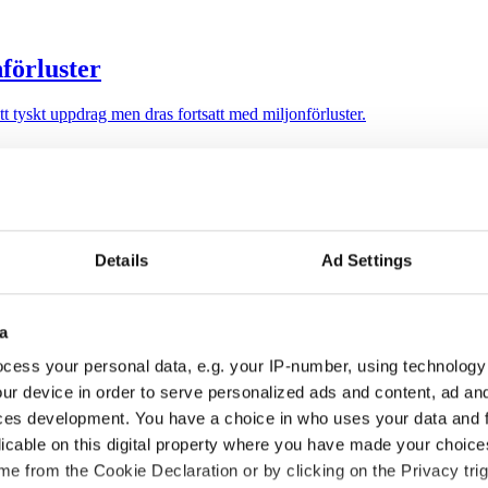
nförluster
tyskt uppdrag men dras fortsatt med miljonförluster.
Details
Ad Settings
 omsättningen men en marginell ökning av byråintäkten under räkenska
a
cess your personal data, e.g. your IP-number, using technology
ur device in order to serve personalized ads and content, ad a
5.
ces development. You have a choice in who uses your data and 
licable on this digital property where you have made your choic
e from the Cookie Declaration or by clicking on the Privacy trig