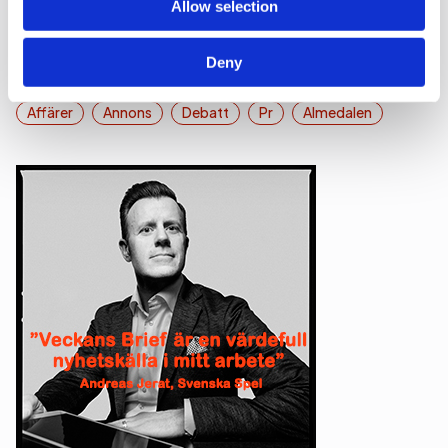
Allow selection
Se alla nyheter
Deny
Utvalda kategorier
Affärer
Annons
Debatt
Pr
Almedalen