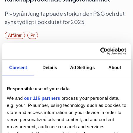
Pr-byrån Jung tappade storkunden P&G och det
syns tydligt i bokslutet för 2025.
Affärer
Pr
2026-07-23, 07:46
Minskad lönsamhet på Hallvarsson
Consent
Details
Ad Settings
About
Pr-byrån Hallvarsson & Halvarsson tappade i
marginal och lönsamhet under 2025.
Responsible use of your data
We and
our 116 partners
process your personal data,
Affärer
Pr
e.g. your IP-number, using technology such as cookies to
store and access information on your device in order to
serve personalized ads and content, ad and content
2026-07-20, 11:09
measurement, audience research and services
Kulturbyrå blir mindre