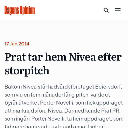
17 Jan 2014
Prat tar hem Nivea efter
storpitch
Bakom Nivea står hudvårdsföretaget Beiersdorf,
som via en fem månader lång pitch, valde ut
byrånätverket Porter Novelli, som fick uppdraget
att marknadsföra Nivea. Därmed kunde Prat PR,
som ingår i Porter Novelli, ta hem uppdraget, som
tidigare hanterade av bland annat Isobar i