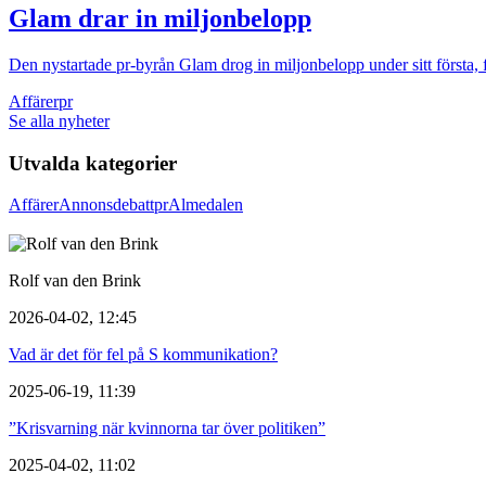
Glam drar in miljonbelopp
Den nystartade pr-byrån Glam drog in miljonbelopp under sitt första, 
Affärer
pr
Se alla nyheter
Utvalda kategorier
Affärer
Annons
debatt
pr
Almedalen
Rolf van den Brink
2026-04-02, 12:45
Vad är det för fel på S kommunikation?
2025-06-19, 11:39
”Krisvarning när kvinnorna tar över politiken”
2025-04-02, 11:02