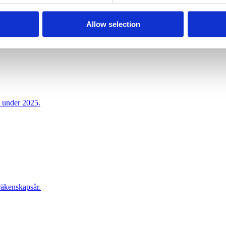
Allow selection
t för 2025.
 under 2025.
räkenskapsår.