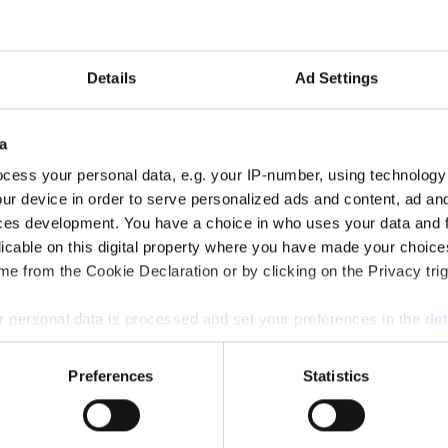
5.
Details
Ad Settings
a
cess your personal data, e.g. your IP-number, using technology
ur device in order to serve personalized ads and content, ad a
ces development. You have a choice in who uses your data and 
amheten och passerade 700 miljoner kronor i omsättning.
licable on this digital property where you have made your choic
e from the Cookie Declaration or by clicking on the Privacy trig
 personal data is processed and set your preferences in the
det
e content and ads, to provide social media features and to analy
Preferences
Statistics
lust. Det skedde räkenskapsåret 2025.
 our site with our social media, advertising and analytics partn
 provided to them or that they’ve collected from your use of their