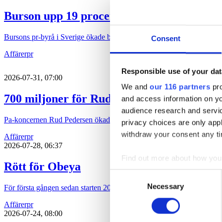
Burson upp 19 procent
Bursons pr-byrå i Sverige ökade både intäkten och vinsten under 202
Consent
Affärer
pr
Responsible use of your dat
2026-07-31, 07:00
We and
our 116 partners
pro
700 miljoner för Rud Pedersen
and access information on yo
audience research and servi
Pa-koncernen Rud Pedersen ökade under 2025 både intäkten och löns
privacy choices are only app
withdraw your consent any tim
Affärer
pr
2026-07-28, 06:37
Find out more about how your
Rött för Obeya
Consent
We use cookies to personalis
Necessary
Selection
För första gången sedan starten 2015 har pr-byrån Obeya gått med för
information about your use of
Affärer
pr
other information that you’ve
2026-07-24, 08:00