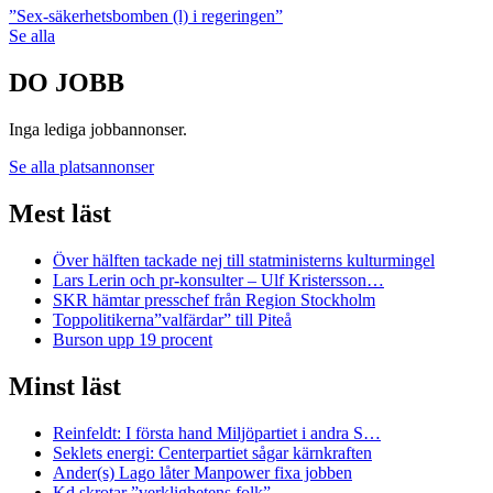
”Sex-säkerhetsbomben (l) i regeringen”
Se alla
DO JOBB
Inga lediga jobbannonser.
Se alla platsannonser
Mest läst
Över hälften tackade nej till statministerns kulturmingel
Lars Lerin och pr-konsulter – Ulf Kristersson…
SKR hämtar presschef från Region Stockholm
Toppolitikerna”valfärdar” till Piteå
Burson upp 19 procent
Minst läst
Reinfeldt: I första hand Miljöpartiet i andra S…
Seklets energi: Centerpartiet sågar kärnkraften
Ander(s) Lago låter Manpower fixa jobben
Kd skrotar ”verklighetens folk”