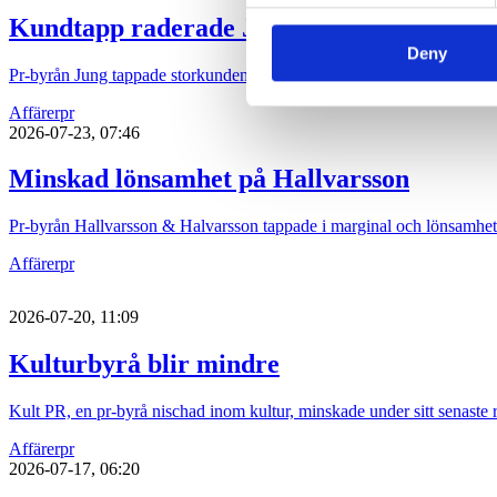
Kundtapp raderade Jungs lönsamhet
Deny
Pr-byrån Jung tappade storkunden P&G och det syns tydligt i bokslute
Affärer
pr
2026-07-23, 07:46
Minskad lönsamhet på Hallvarsson
Pr-byrån Hallvarsson & Halvarsson tappade i marginal och lönsamhet
Affärer
pr
2026-07-20, 11:09
Kulturbyrå blir mindre
Kult PR, en pr-byrå nischad inom kultur, minskade under sitt senaste 
Affärer
pr
2026-07-17, 06:20