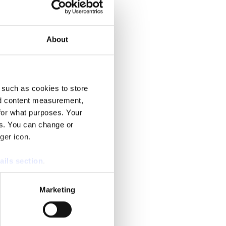
About
 such as cookies to store
nd content measurement,
for what purposes. Your
es. You can change or
ger icon.
ails section
.
se our traffic. We also share
Marketing
ers who may combine it with
 services.