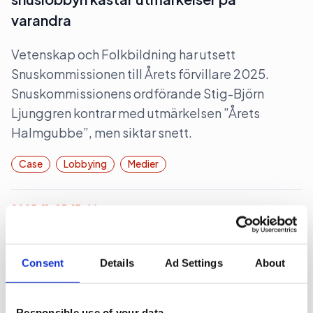
varandra
Vetenskap och Folkbildning har utsett
Snuskommissionen till Årets förvillare 2025.
Snuskommissionens ordförande Stig-Björn
Ljunggren kontrar med utmärkelsen ”Årets
Halmgubbe”, men siktar snett.
Case
Lobbying
Medier
2025-11-03, 13:46
Mixat intresse när Stegra bjuder
riksdagen på middag
Consent
Details
Ad Settings
About
Gröna stålbolaget Stegra bjuder tre utskott på
middag i morgon, tisdagen 4 november. Det
Responsible use of your data