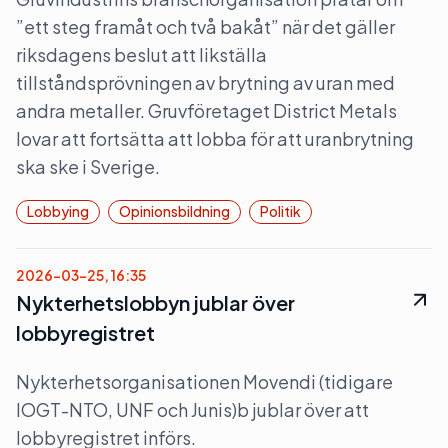
”ett steg framåt och två bakåt” när det gäller
riksdagens beslut att likställa
tillståndsprövningen av brytning av uran med
andra metaller. Gruvföretaget District Metals
lovar att fortsätta att lobba för att uranbrytning
ska ske i Sverige.
Lobbying
Opinionsbildning
Politik
2026-03-25, 16:35
Nykterhetslobbyn jublar över
lobbyregistret
Nykterhetsorganisationen Movendi (tidigare
IOGT-NTO, UNF och Junis)b jublar över att
lobbyregistret införs.