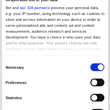
bjuds på ”dryck och enklare mat”. Det pratas på
We and
our 116 partners
process your personal data,
sina håll om en bojkott mot tillställningen.
e.g. your IP-number, using technology such as cookies to
store and access information on your device in order to
Lobbying
Politik
Pr
serve personalized ads and content, ad and content
measurement, audience research and services
2025-10-30, 10:44
development. You have a choice in who uses your data
The Swedish Thing blir byrå för
and for what purposes. Your privacy choices are only
applicable on this digital property where you have made
civilsamhället
your choices. You can change or withdraw your consent
any time from the Cookie Declaration or by clicking on
The Swedish Thing, startade 2023 som en pa-
Consent
the Privacy trigger icon.
Necessary
Selection
byrå med S-stämpel. Nu tar byrån en ny position
som det som kan vara Sveriges första
Find out more about how your personal data is processed
Preferences
civilsamhällesbyrå.
and set your preferences in the
details section
.
Affärer
Lobbying
Pr
We use cookies to personalise content and ads, to
Statistics
provide social media features and to analyse our traffic.
We also share information about your use of our site with