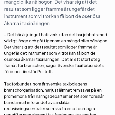
mängd olika nålsögon. Det visar sig att det
resultat som ligger framme är ungefär det
instrument som vi tror kan få bort de oseriösa
åkarna i taxinäringen.
– Det här är ju inget hafsverk, utan det har jobbats med
väldigt länge och gått igenom en mängd olika nålsögon.
Det visar sig att det resultat som ligger framme är
ungefär det instrument som vi tror kan få bort de
oseriösa åkarna i taxinäringen. Det är ett stort steg
framåt för branschen, säger Svenska Taxiförbundets
förbundsdirektör Per Juth.
Taxiförbundet, som är svenska taxibolagens
branschorganisation, har just lämnat remissvar på en
promemoria från näringsdepartementet som föreslår
bland annat införandet av särskilda
redovisningscentraler som ska ta emot och lagra
uppgifter som skapas i taxifordonens taxametrar.