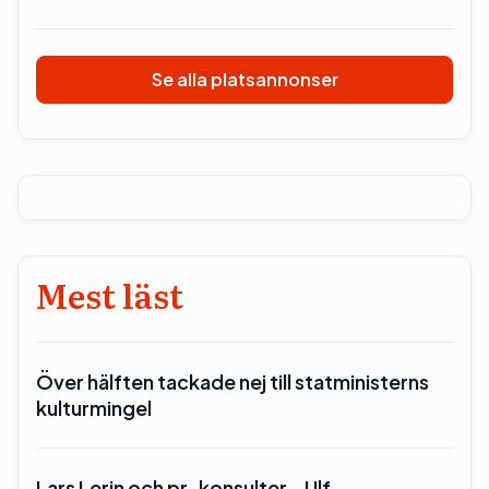
Se alla platsannonser
Mest läst
Över hälften tackade nej till statministerns
kulturmingel
Lars Lerin och pr-konsulter – Ulf