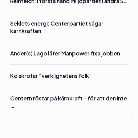
Reinfeldt: I första hand Miljöpartiet i andra S…
Seklets energi: Centerpartiet sågar
kärnkraften
Ander(s) Lago låter Manpower fixa jobben
Kd skrotar ”verklighetens folk”
Centern röstar på kärnkraft – för att den inte
…