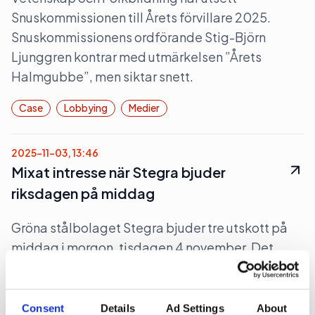
Snuskommissionen till Årets förvillare 2025.
Snuskommissionens ordförande Stig-Björn
Ljunggren kontrar med utmärkelsen ”Årets
Halmgubbe”, men siktar snett.
Case
Lobbying
Medier
2025-11-03, 13:46
Mixat intresse när Stegra bjuder
riksdagen på middag
Gröna stålbolaget Stegra bjuder tre utskott på
middag i morgon, tisdagen 4 november. Det
bjuds på ”dryck och enklare mat”. Det pratas på
sina håll om en bojkott mot tillställningen.
Consent
Details
Ad Settings
About