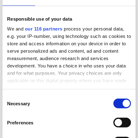
Lobbying
Politik
Pr
Responsible use of your data
2025-10-30, 10:44
The Swedish Thing blir byrå för
We and
our 116 partners
process your personal data,
e.g. your IP-number, using technology such as cookies to
civilsamhället
store and access information on your device in order to
serve personalized ads and content, ad and content
The Swedish Thing, startade 2023 som en pa-
measurement, audience research and services
byrå med S-stämpel. Nu tar byrån en ny position
development. You have a choice in who uses your data
som det som kan vara Sveriges första
and for what purposes. Your privacy choices are only
civilsamhällesbyrå.
applicable on this digital property where you have made
your choices. You can change or withdraw your consent
Affärer
Lobbying
Pr
any time from the Cookie Declaration or by clicking on
Consent
the Privacy trigger icon.
Necessary
Selection
Find out more about how your personal data is processed
2025-09-08, 05:56
Preferences
and set your preferences in the
details section
.
Attendo bygger om – pa-chefen går