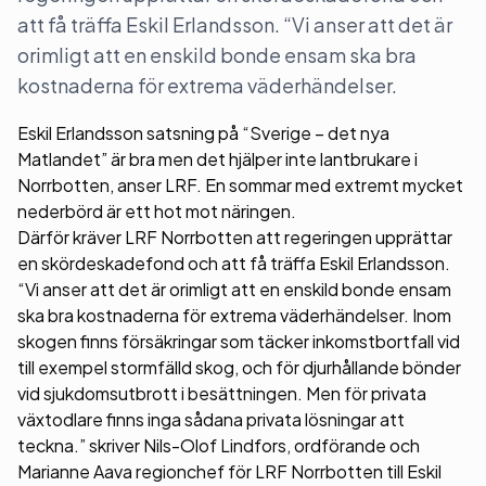
att få träffa Eskil Erlandsson. “Vi anser att det är
orimligt att en enskild bonde ensam ska bra
kostnaderna för extrema väderhändelser.
Eskil Erlandsson satsning på “Sverige – det nya
Matlandet” är bra men det hjälper inte lantbrukare i
Norrbotten, anser LRF. En sommar med extremt mycket
nederbörd är ett hot mot näringen.
Därför kräver LRF Norrbotten att regeringen upprättar
en skördeskadefond och att få träffa Eskil Erlandsson.
“Vi anser att det är orimligt att en enskild bonde ensam
ska bra kostnaderna för extrema väderhändelser. Inom
skogen finns försäkringar som täcker inkomstbortfall vid
till exempel stormfälld skog, och för djurhållande bönder
vid sjukdomsutbrott i besättningen. Men för privata
växtodlare finns inga sådana privata lösningar att
teckna.” skriver Nils-Olof Lindfors, ordförande och
Marianne Aava regionchef för LRF Norrbotten till Eskil