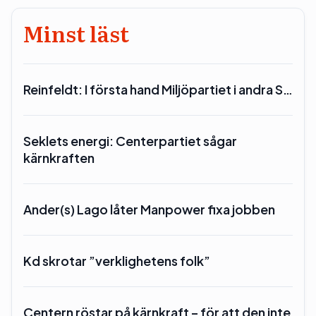
Minst läst
Reinfeldt: I första hand Miljöpartiet i andra S…
Seklets energi: Centerpartiet sågar
kärnkraften
Ander(s) Lago låter Manpower fixa jobben
Kd skrotar ”verklighetens folk”
Centern röstar på kärnkraft – för att den inte