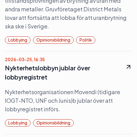
tillståndsprövningen av brytning av uran med
andra metaller. Gruvföretaget District Metals
lovar att fortsätta att lobba för att uranbrytning
ska ske i Sverige.
Lobbying
Opinionsbildning
Politik
2026-03-25, 16:35
Nykterhetslobbyn jublar över
lobbyregistret
Nykterhetsorganisationen Movendi (tidigare
IOGT-NTO, UNF och Junis)b jublar över att
lobbyregistret införs.
Lobbying
Opinionsbildning