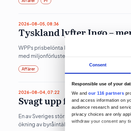
Affärer
Pr
2026-08-05, 08:36
Tyskland lyfter Ingo – me
WPPs prisbelönta kommunikationsbyrå Ingo hö
med miljonförluster.
Consent
Affärer
Responsible use of your dat
2026-08-04, 07:22
We and
our 116 partners
pro
Svagt upp för Åkestam Ho
and access information on yo
audience research and servi
privacy choices are only app
En av Sveriges största reklambyråer åstadko
withdraw your consent any tim
ökning av byråintäkten under räkenskapsåret