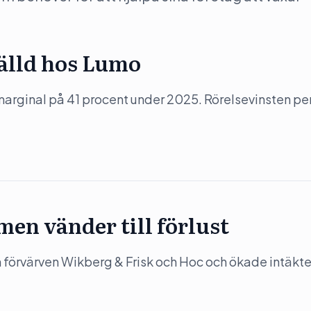
tälld hos Lumo
arginal på 41 procent under 2025. Rörelsevinsten pe
en vänder till förlust
förvärven Wikberg & Frisk och Hoc och ökade intäkt