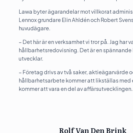
Lawa byter ägarandelar mot villkorat administra
Lennox grundare Elin Ahldén och Robert Sven
huvudägare.
– Det här är en verksamhet vi tror på. Jag har var
hållbarhetsredovisning. Det är en spännande 
utvecklar.
– Företag drivs av två saker, aktieägarvärde 
hållbarhetsarbete kommer att likställas med 
kommer att vara en del av affärsutvecklingen.
Rolf Van Den Brink