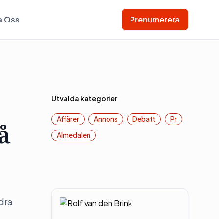
a Oss
Prenumerera
Utvalda kategorier
Affärer
Annons
Debatt
Pr
å
Almedalen
dra