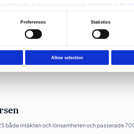
 personal data is processed and set your preferences in the
det
e content and ads, to provide social media features and to analy
Preferences
Statistics
 our site with our social media, advertising and analytics partn
 provided to them or that they’ve collected from your use of their
Allow selection
n och vinsten under 2025.
ersen
5 både intäkten och lönsamheten och passerade 70