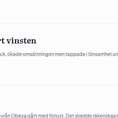
t vinsten
ack, ökade omsättningen men tappade i lönsamhet u
-byrån Obeya gått med förlust. Det skedde räkenskap