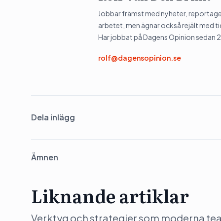
Jobbar främst med nyheter, reportage 
arbetet, men ägnar också rejält med tid
Har jobbat på Dagens Opinion sedan 
rolf@dagensopinion.se
Dela inlägg
Ämnen
Liknande artiklar
Verktyg och strategier som moderna team 