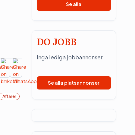
Se alla
DO JOBB
Inga lediga jobbannonser.
Se alla platsannonser
Affärer