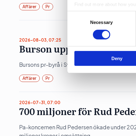
Find out more about how your
Affärer
Pr
Consent
We use cookies to personalis
Selection
Necessary
information about your use of
other information that you’ve
2026-08-03, 07:25
Burson upp 19 procent
Deny
Bursons pr-byrå i Sverige ökade både intäkte
Affärer
Pr
2026-07-31, 07:00
700 miljoner för Rud Ped
Pa-koncernen Rud Pedersen ökade under 202
miljoner kronor i omsättning.