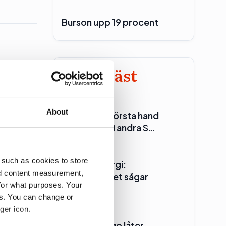
Burson upp 19 procent
Minst läst
tsatt
About
Reinfeldt: I första hand
Miljöpartiet i andra S…
 such as cookies to store
Seklets energi:
nd content measurement,
Centerpartiet sågar
for what purposes. Your
kärnkraften
es. You can change or
ell
ger icon.
Ander(s) Lago låter