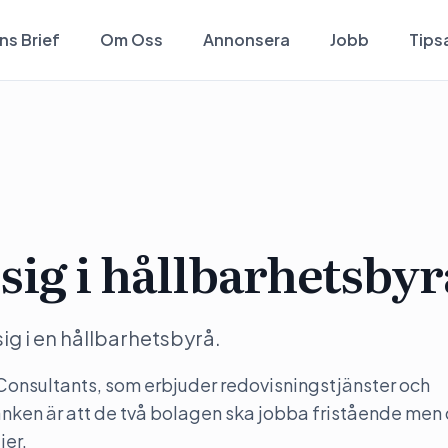
ns Brief
Om Oss
Annonsera
Jobb
Tips
sig i hållbarhetsbyr
ig i en hållbarhetsbyrå.
 Consultants, som erbjuder redovisningstjänster och
nken är att de två bolagen ska jobba fristående men 
jer.