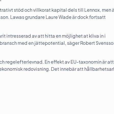
tivt stöd och villkorat kapital dels till Lennox, men ä
sson. Lawas grundare Laure Wade är dock fortsatt
it intresserad av att hitta en möjlighet at kliva in i
bransch med en jättepotential, säger Robert Svensso
och regelefterlevnad. En effekt av EU-taxonomin är att
ekonomisk redovisning. Det innebär att hållbarhetsa