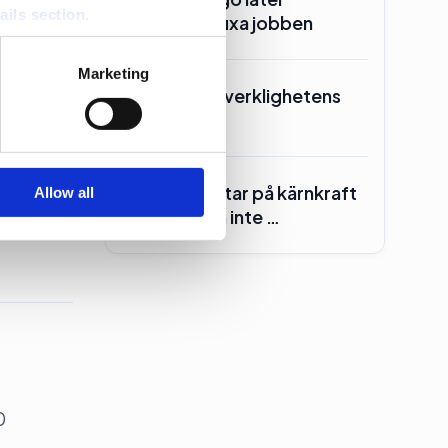
ails section
.
Manpower fixa jobben
se our traffic. We also share
Marketing
ers who may combine it with
Kd skrotar ”verklighetens
 services.
folk”
Centern röstar på kärnkraft
Allow all
– för att den inte …
0