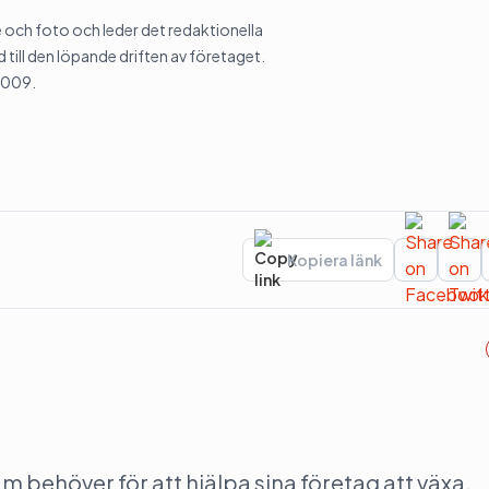
och foto och leder det redaktionella
 till den löpande driften av företaget.
2009.
Kopiera länk
behöver för att hjälpa sina företag att växa.