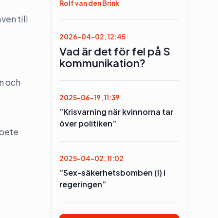
Rolf van den Brink
ven till
2026-04-02, 12:45
Vad är det för fel på S
kommunikation?
n och
2025-06-19, 11:39
”Krisvarning när kvinnorna tar
över politiken”
rbete
2025-04-02, 11:02
”Sex-säkerhetsbomben (l) i
regeringen”