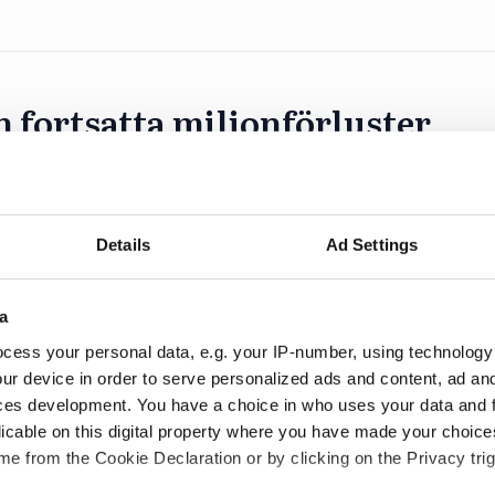
n fortsatta miljonförluster
jer omsättningen via ett tyskt uppdrag men dras for
Details
Ad Settings
a
cess your personal data, e.g. your IP-number, using technology
lst
ur device in order to serve personalized ads and content, ad a
ces development. You have a choice in who uses your data and 
licable on this digital property where you have made your choic
m en avsevärd ökning av omsättningen men en margin
e from the Cookie Declaration or by clicking on the Privacy trig
 2025.