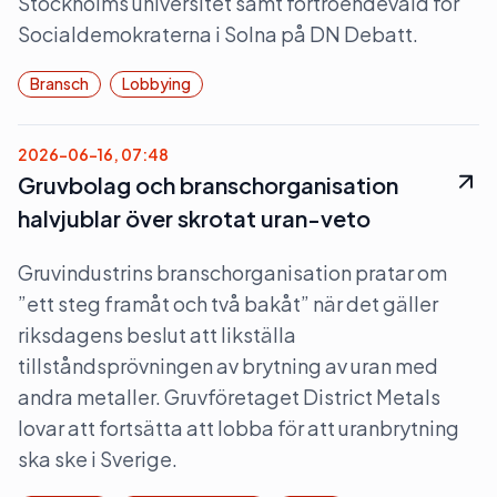
Stockholms universitet samt förtroendevald för
Socialdemokraterna i Solna på DN Debatt.
Bransch
Lobbying
2026-06-16, 07:48
Gruvbolag och branschorganisation
halvjublar över skrotat uran-veto
Gruvindustrins branschorganisation pratar om
”ett steg framåt och två bakåt” när det gäller
riksdagens beslut att likställa
tillståndsprövningen av brytning av uran med
andra metaller. Gruvföretaget District Metals
lovar att fortsätta att lobba för att uranbrytning
ska ske i Sverige.