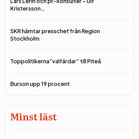
Lars Lerin och pr-konsulter – Ulf
Kristersson…
SKR hämtar presschef från Region
Stockholm
Toppolitikerna”valfärdar” till Piteå
Burson upp 19 procent
Minst läst