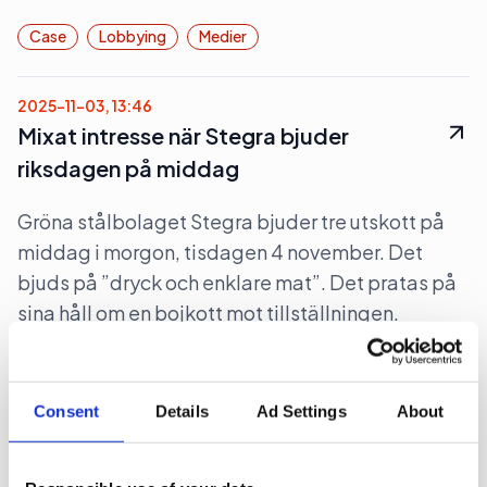
Case
Lobbying
Medier
2025-11-03, 13:46
Mixat intresse när Stegra bjuder
riksdagen på middag
Gröna stålbolaget Stegra bjuder tre utskott på
middag i morgon, tisdagen 4 november. Det
bjuds på ”dryck och enklare mat”. Det pratas på
sina håll om en bojkott mot tillställningen.
Lobbying
Politik
Pr
Consent
Details
Ad Settings
About
2025-10-30, 10:44
The Swedish Thing blir byrå för