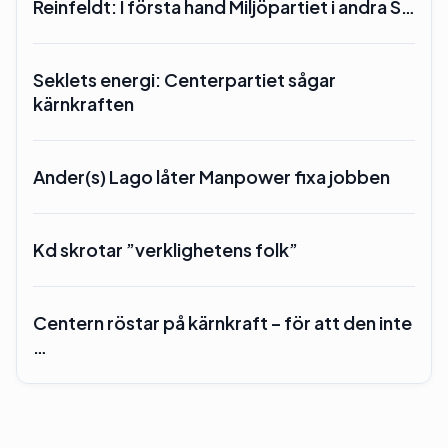
Reinfeldt: I första hand Miljöpartiet i andra S…
Seklets energi: Centerpartiet sågar
kärnkraften
Ander(s) Lago låter Manpower fixa jobben
Kd skrotar ”verklighetens folk”
Centern röstar på kärnkraft – för att den inte
…