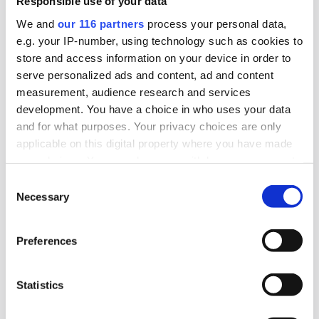
Responsible use of your data
civilsamhället
We and
our 116 partners
process your personal data,
The Swedish Thing, startade 2023 som en pa-
e.g. your IP-number, using technology such as cookies to
byrå med S-stämpel. Nu tar byrån en ny position
store and access information on your device in order to
serve personalized ads and content, ad and content
som det som kan vara Sveriges första
measurement, audience research and services
civilsamhällesbyrå.
development. You have a choice in who uses your data
and for what purposes. Your privacy choices are only
Affärer
Lobbying
Pr
applicable on this digital property where you have made
your choices. You can change or withdraw your consent
any time from the Cookie Declaration or by clicking on
Consent
2025-09-08, 05:56
the Privacy trigger icon.
Necessary
Selection
Attendo bygger om – pa-chefen går
Find out more about how your personal data is processed
Preferences
Efter tio år slutar vårdföretaget Attendos pa-
and set your preferences in the
details section
.
chef.
We use cookies to personalise content and ads, to
Statistics
Arbetarrörelser
Lobbying
Opinionsbildning
provide social media features and to analyse our traffic.
We also share information about your use of our site with