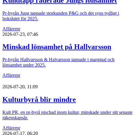
Kundtapp raderade Jungs lönsamhet
Pr-byrån Jung tappade storkunden P&G och det syns tydligt i
bokslutet för 2025.
Affärer
pr
2026-07-23, 07:46
Minskad lönsamhet på Hallvarsson
Pr-byrån Hallvarsson & Halvarsson tappade i marginal och
lönsamhet under 2025.
Affärer
pr
2026-07-20, 11:09
Kulturbyrå blir mindre
Kult PR, en pr-byrå nischad inom kultur, minskade under sitt senaste
räkenskapsår.
Affärer
pr
2026-07-17, 06:20