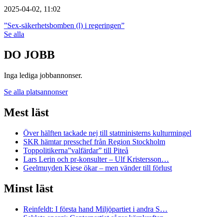
2025-04-02, 11:02
”Sex-säkerhetsbomben (l) i regeringen”
Se alla
DO JOBB
Inga lediga jobbannonser.
Se alla platsannonser
Mest läst
Över hälften tackade nej till statministerns kulturmingel
SKR hämtar presschef från Region Stockholm
Toppolitikerna”valfärdar” till Piteå
Lars Lerin och pr-konsulter – Ulf Kristersson…
Geelmuyden Kiese ökar – men vänder till förlust
Minst läst
Reinfeldt: I första hand Miljöpartiet i andra S…