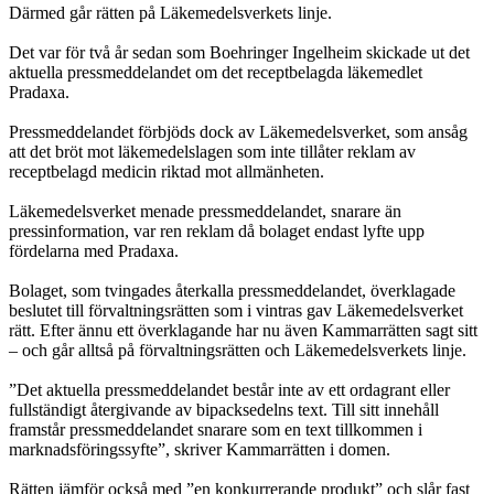
Därmed går rätten på Läkemedelsverkets linje.
Det var för två år sedan som Boehringer Ingelheim skickade ut det
aktuella pressmeddelandet om det receptbelagda läkemedlet
Pradaxa.
Pressmeddelandet förbjöds dock av Läkemedelsverket, som ansåg
att det bröt mot läkemedelslagen som inte tillåter reklam av
receptbelagd medicin riktad mot allmänheten.
Läkemedelsverket menade pressmeddelandet, snarare än
pressinformation, var ren reklam då bolaget endast lyfte upp
fördelarna med Pradaxa.
Bolaget, som tvingades återkalla pressmeddelandet, överklagade
beslutet till förvaltningsrätten som i vintras gav Läkemedelsverket
rätt. Efter ännu ett överklagande har nu även Kammarrätten sagt sitt
– och går alltså på förvaltningsrätten och Läkemedelsverkets linje.
”Det aktuella pressmeddelandet består inte av ett ordagrant eller
fullständigt återgivande av bipacksedelns text. Till sitt innehåll
framstår pressmeddelandet snarare som en text tillkommen i
marknadsföringssyfte”, skriver Kammarrätten i domen.
Rätten jämför också med ”en konkurrerande produkt” och slår fast