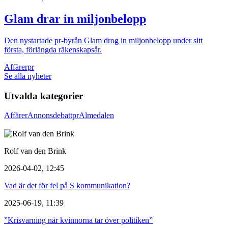
Glam drar in miljonbelopp
Den nystartade pr-byrån Glam drog in miljonbelopp under sitt
första, förlängda räkenskapsår.
Affärer
pr
Se alla nyheter
Utvalda kategorier
Affärer
Annons
debatt
pr
Almedalen
Rolf van den Brink
2026-04-02, 12:45
Vad är det för fel på S kommunikation?
2025-06-19, 11:39
”Krisvarning när kvinnorna tar över politiken”