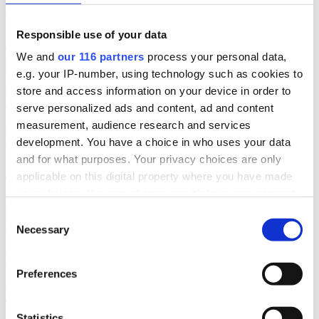
2026-08-06, 06:06
Responsible use of your data
Geelmuyden Kiese ökar – men vänder till
We and
our 116 partners
process your personal data,
förlust
e.g. your IP-number, using technology such as cookies to
Geelmuyden Kiese fusionerade under 2025 in förvärven Wikberg &
store and access information on your device in order to
Frisk och Hoc och ökade intäkterna men vände till en förlust.
serve personalized ads and content, ad and content
measurement, audience research and services
Affärer
pr
2026-08-04, 07:22
development. You have a choice in who uses your data
and for what purposes. Your privacy choices are only
Svagt upp för Åkestam Holst
applicable on this digital property where you have made
your choices. You can change or withdraw your consent
En av Sveriges största reklambyråer åstadkom en avsevärd ökning
any time from the Cookie Declaration or by clicking on
av omsättningen men en marginell ökning av byråintäkten under
Consent
räkenskapsåret 2025.
the Privacy trigger icon.
Necessary
Selection
Affärer
pr
Find out more about how your personal data is processed
2026-08-03, 07:25
Preferences
and set your preferences in the
details section
.
Burson upp 19 procent
We use cookies to personalise content and ads, to
Statistics