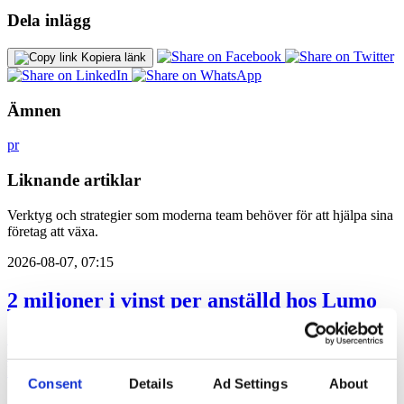
Dela inlägg
Kopiera länk
Ämnen
pr
Liknande artiklar
Verktyg och strategier som moderna team behöver för att hjälpa sina
företag att växa.
2026-08-07, 07:15
2 miljoner i vinst per anställd hos Lumo
Pa-byrån Lumo Advice presterade en rörelsemarginal på 41 procent
under 2025. Rörelsevinsten per medarbetare låg på 2,1 miljoner
kronor.
Consent
Details
Ad Settings
About
Affärer
lobbying
pr