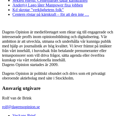
Seklets energi: Centerpartiet sågar kärnkraften
Ander(s) Lago låter Manpower fixa jobben
Kd skrotar ”verklighetens folk”
Centern röstar på kärnkraft – för att den inte …
Dagens Opinion är medieföretaget som riktar sig till engagerade och
intresserade proffs inom opinionsbildning och digitalisering. Vår
ambition är att utveckla, utmana och underhålla vår kunniga publik
med hjälp av journalistik av hög kvalitet. Vi lever främst på intäkter
från vårt innehåll, i huvudsak från betalande prenumeranter eller
temasponsorer som vill driva frågor, sätta agenda eller överföra
kunskap via vårt redaktionella innehåll.
Dagens Opinion startades år 2009.
Dagens Opinion är politiskt obundet och drivs som ett privatägt
oberoende aktiebolag med säte i Stockholm.
Ansvarig utgivare
Rolf van de Brink
rolf@dagensopinion.se
Veckans Brief