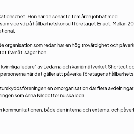
ikationschef. Hon har de senaste fem åren jobbat med
 som vice vd på hållbarhetskonsultföretaget Enact. Mellan 2
tional.
e organisation som redan har en hög trovärdighet och påverk
etet framåt, säger hon.
 kvinnliga ledare” av Ledarna och karriärnätverket Shortcut och
 personerna när det gäller att påverka företagens hållbarhet
rskyddsföreningen en omorganisation där flera avdelningar 
ningen som Anna Nilsdotter nu ska leda.
 om kommunikationen, både den interna och externa, och påver