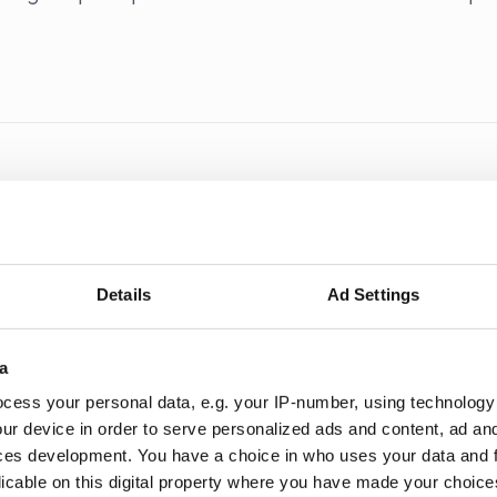
en vänder till förlust
förvärven Wikberg & Frisk och Hoc och ökade intäkt
Details
Ad Settings
a
cess your personal data, e.g. your IP-number, using technology
ur device in order to serve personalized ads and content, ad a
lst
ces development. You have a choice in who uses your data and 
licable on this digital property where you have made your choic