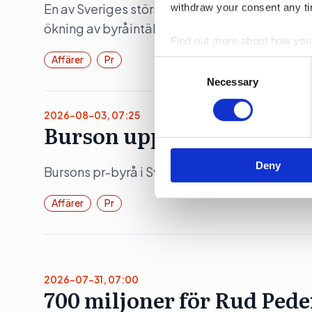
En av Sveriges största reklambyråer åstadko
withdraw your consent any tim
ökning av byråintäkten under räkenskapsåret
Find out more about how your
Affärer
Pr
Consent
We use cookies to personalis
Selection
Necessary
information about your use of
other information that you’ve
2026-08-03, 07:25
Burson upp 19 procent
Deny
Bursons pr-byrå i Sverige ökade både intäkte
Affärer
Pr
2026-07-31, 07:00
700 miljoner för Rud Ped