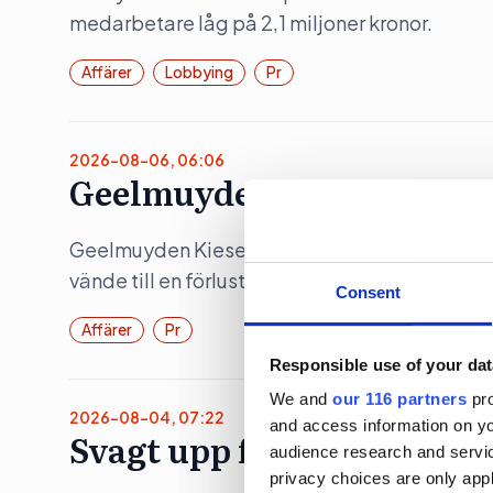
medarbetare låg på 2,1 miljoner kronor.
Affärer
Lobbying
Pr
2026-08-06, 06:06
Geelmuyden Kiese ökar – m
Geelmuyden Kiese fusionerade under 2025 in 
vände till en förlust.
Consent
Affärer
Pr
Responsible use of your dat
We and
our 116 partners
pro
2026-08-04, 07:22
and access information on yo
Svagt upp för Åkestam Ho
audience research and servi
privacy choices are only app