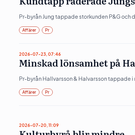
Kundtapp raderade Jungs
Pr-byrån Jung tappade storkunden P&G och det
Affärer
Pr
2026-07-23, 07:46
Minskad lönsamhet på Ha
Pr-byrån Hallvarsson & Halvarsson tappade i
Affärer
Pr
2026-07-20, 11:09
Kulturbyrå blir mindre