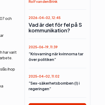
Rolf van den Brink
2026-04-02, 12:45
007 och
Vad är det för fel på S
kommunikation?
ar
2025-06-19, 11:39
 har varit
”Krisvarning när kvinnorna tar
sarbete.
över politiken”
slås ihop
2025-04-02, 11:02
”Sex-säkerhetsbomben (l) i
ka
regeringen”