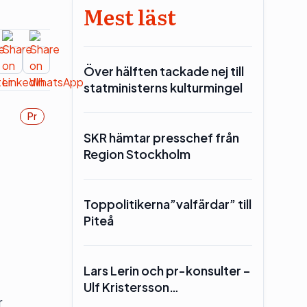
Mest läst
Över hälften tackade nej till
statministerns kulturmingel
Pr
SKR hämtar presschef från
Region Stockholm
Toppolitikerna”valfärdar” till
Piteå
Lars Lerin och pr-konsulter –
Ulf Kristersson…
r