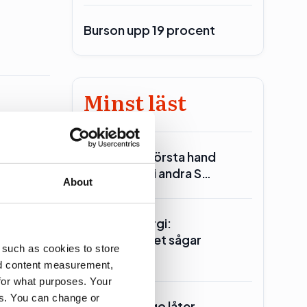
Burson upp 19 procent
Minst läst
erna men
Reinfeldt: I första hand
Miljöpartiet i andra S…
About
Seklets energi:
Centerpartiet sågar
 such as cookies to store
kärnkraften
nd content measurement,
for what purposes. Your
es. You can change or
Ander(s) Lago låter