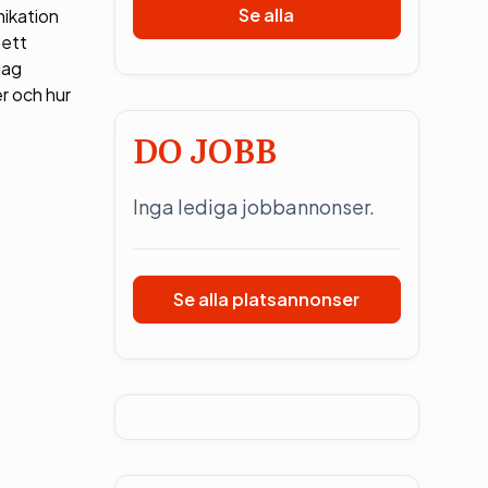
Se alla
nikation
 ett
jag
r och hur
DO JOBB
Inga lediga jobbannonser.
Se alla platsannonser