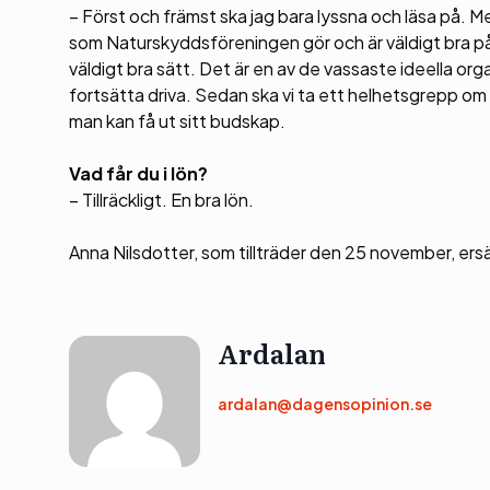
– Först och främst ska jag bara lyssna och läsa på. M
som Naturskyddsföreningen gör och är väldigt bra på
väldigt bra sätt. Det är en av de vassaste ideella orga
fortsätta driva. Sedan ska vi ta ett helhetsgrepp o
man kan få ut sitt budskap.
Vad får du i lön?
– Tillräckligt. En bra lön.
Anna Nilsdotter, som tillträder den 25 november, er
Ardalan
ardalan@dagensopinion.se