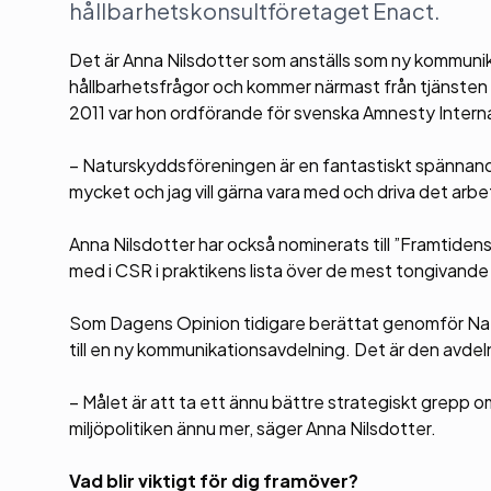
hållbarhetskonsultföretaget Enact.
Det är Anna Nilsdotter som anställs som ny kommun
hållbarhetsfrågor och kommer närmast från tjänsten
2011 var hon ordförande för svenska Amnesty Interna
– Naturskyddsföreningen är en fantastiskt spännand
mycket och jag vill gärna vara med och driva det arb
Anna Nilsdotter har också nominerats till ”Framtidens
med i CSR i praktikens lista över de mest tongivande
Som Dagens Opinion tidigare berättat genomför Natu
till en ny kommunikationsavdelning. Det är den avdel
– Målet är att ta ett ännu bättre strategiskt grepp
miljöpolitiken ännu mer, säger Anna Nilsdotter.
Vad blir viktigt för dig framöver?