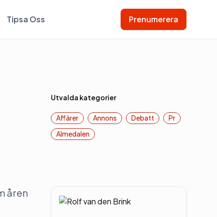
Tipsa Oss
Prenumerera
Utvalda kategorier
Affärer
Annons
Debatt
Pr
Almedalen
m åren