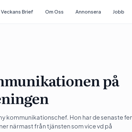
Veckans Brief
Om Oss
Annonsera
Jobb
mmunikationen på
eningen
m ny kommunikationschef. Hon har de senaste fe
r närmast från tjänsten som vice vd på