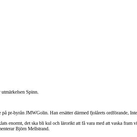
r utmärkelsen Spinn.
 på pr-byrån JMWGolin. Han ersätter därmed fjolårets ordförande, Int
s enormt, det ska bli kul och lärorikt att få vara med att vaska fram v
enterar Björn Mellstrand.