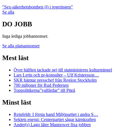
”Sex-säkerhetsbomben (l) i regeringen”
Se alla
DO JOBB
Inga lediga jobbannonser.
Se alla platsannonser
Mest läst
Över hälften tackade nej till statministerns kulturmingel
Lars Lerin och pr-konsulter – Ulf Kristersson…
SKR hämtar presschef från Region Stockholm
700 miljoner för Rud Pedersen
Toppolitikerna”valfärdar” till Piteå
Minst läst
Reinfeldt: I första hand Miljöpartiet i andra S…
Seklets energi: Centerpartiet sågar kärnkraften
Ander(s) Lago låter Manpower fixa jobben