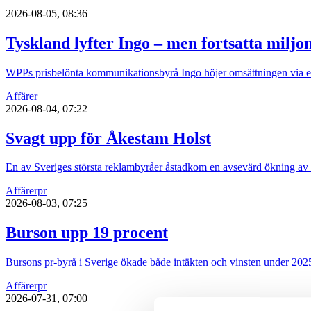
2026-08-05, 08:36
Tyskland lyfter Ingo – men fortsatta miljo
WPPs prisbelönta kommunikationsbyrå Ingo höjer omsättningen via ett 
Affärer
2026-08-04, 07:22
Svagt upp för Åkestam Holst
En av Sveriges största reklambyråer åstadkom en avsevärd ökning av
Affärer
pr
2026-08-03, 07:25
Burson upp 19 procent
Bursons pr-byrå i Sverige ökade både intäkten och vinsten under 202
Affärer
pr
2026-07-31, 07:00