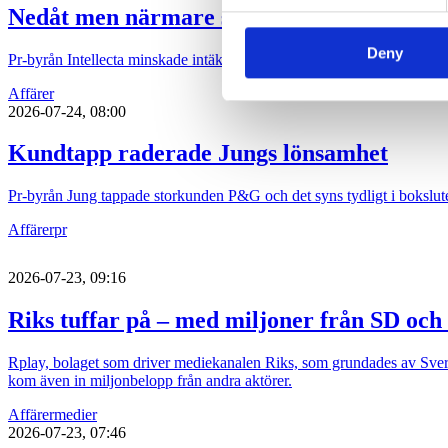
Nedåt men närmare svart för Intellecta
Deny
Pr-byrån Intellecta minskade intäkterna under 2025 men tog ett steg nä
Affärer
2026-07-24, 08:00
Kundtapp raderade Jungs lönsamhet
Pr-byrån Jung tappade storkunden P&G och det syns tydligt i bokslute
Affärer
pr
2026-07-23, 09:16
Riks tuffar på – med miljoner från SD och
Rplay, bolaget som driver mediekanalen Riks, som grundades av Sver
kom även in miljonbelopp från andra aktörer.
Affärer
medier
2026-07-23, 07:46