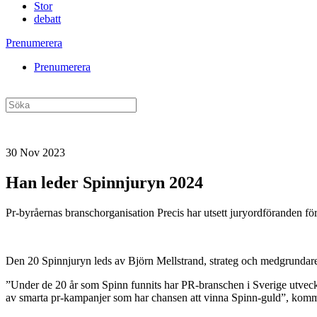
Stor
debatt
Prenumerera
Prenumerera
30 Nov 2023
Han leder Spinnjuryn 2024
Pr-byråernas branschorganisation Precis har utsett juryordföranden fö
Den 20 Spinnjuryn leds av Björn Mellstrand, strateg och medgrundare
”Under de 20 år som Spinn funnits har PR-branschen i Sverige utvecklat
av smarta pr-kampanjer som har chansen att vinna Spinn-guld”, komm