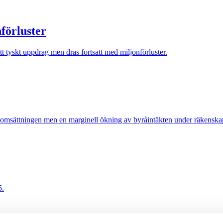
nförluster
tyskt uppdrag men dras fortsatt med miljonförluster.
 omsättningen men en marginell ökning av byråintäkten under räkenska
5.