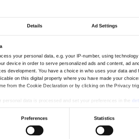
amheten och passerade 700 miljoner kronor i omsättning.
Details
Ad Settings
a
cess your personal data, e.g. your IP-number, using technology
ur device in order to serve personalized ads and content, ad a
ces development. You have a choice in who uses your data and 
men tappade i lönsamhet under 2025.
licable on this digital property where you have made your choic
e from the Cookie Declaration or by clicking on the Privacy trig
 personal data is processed and set your preferences in the
det
lust. Det skedde räkenskapsåret 2025.
e content and ads, to provide social media features and to analy
Preferences
Statistics
 our site with our social media, advertising and analytics partn
 provided to them or that they’ve collected from your use of their