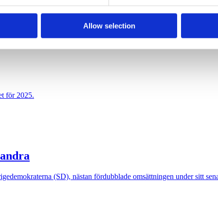
Allow selection
rmare svarta siffror.
t för 2025.
 andra
igedemokraterna (SD), nästan fördubblade omsättningen under sitt sena