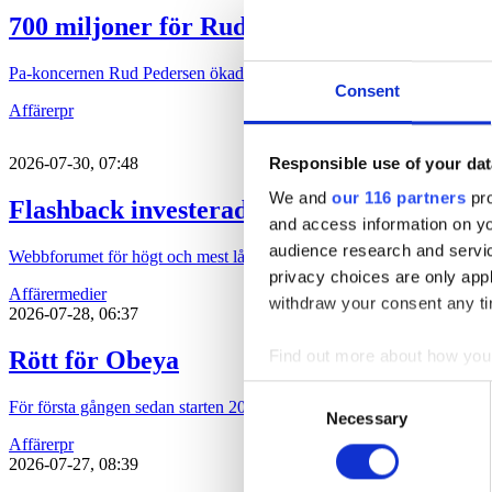
700 miljoner för Rud Pedersen
Pa-koncernen Rud Pedersen ökade under 2025 både intäkten och löns
Consent
Affärer
pr
Responsible use of your dat
2026-07-30, 07:48
We and
our 116 partners
pro
Flashback investerade bort vinsten
and access information on yo
audience research and servi
Webbforumet för högt och mest lågt, Flashback, ökade omsättningen 
privacy choices are only app
Affärer
medier
withdraw your consent any tim
2026-07-28, 06:37
Rött för Obeya
Find out more about how your
Consent
För första gången sedan starten 2015 har pr-byrån Obeya gått med för
We use cookies to personalis
Necessary
Selection
information about your use of
Affärer
pr
other information that you’ve
2026-07-27, 08:39