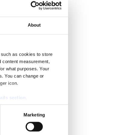
About
 such as cookies to store
nd content measurement,
for what purposes. Your
es. You can change or
ger icon.
ails section
.
se our traffic. We also share
Marketing
ers who may combine it with
 services.