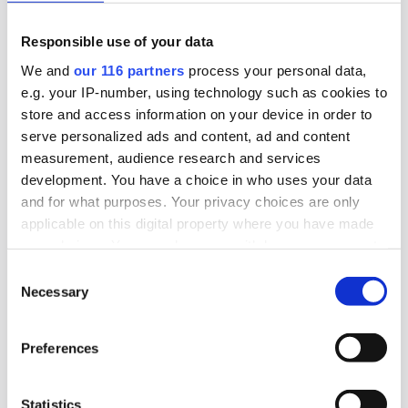
byrån Obeya gått med förlust. Det skedde
räkenskapsåret 2025.
Responsible use of your data
We and
our 116 partners
process your personal data,
Affärer
Pr
e.g. your IP-number, using technology such as cookies to
store and access information on your device in order to
serve personalized ads and content, ad and content
2026-07-24, 08:00
measurement, audience research and services
Kundtapp raderade Jungs lönsamhet
development. You have a choice in who uses your data
and for what purposes. Your privacy choices are only
Pr-byrån Jung tappade storkunden P&G och det
applicable on this digital property where you have made
syns tydligt i bokslutet för 2025.
your choices. You can change or withdraw your consent
any time from the Cookie Declaration or by clicking on
Consent
Affärer
Pr
the Privacy trigger icon.
Necessary
Selection
2026-07-23, 07:46
Find out more about how your personal data is processed
Preferences
Minskad lönsamhet på Hallvarsson
and set your preferences in the
details section
.
We use cookies to personalise content and ads, to
Pr-byrån Hallvarsson & Halvarsson tappade i
Statistics