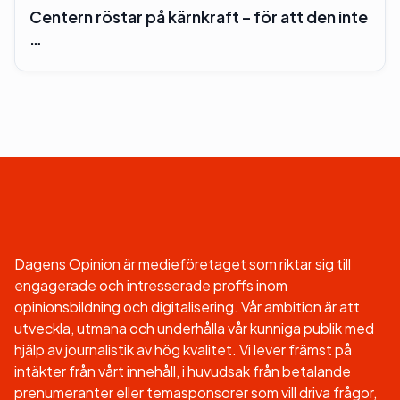
Centern röstar på kärnkraft – för att den inte
…
Dagens Opinion är medieföretaget som riktar sig till
engagerade och intresserade proffs inom
opinionsbildning och digitalisering. Vår ambition är att
utveckla, utmana och underhålla vår kunniga publik med
hjälp av journalistik av hög kvalitet. Vi lever främst på
intäkter från vårt innehåll, i huvudsak från betalande
prenumeranter eller temasponsorer som vill driva frågor,