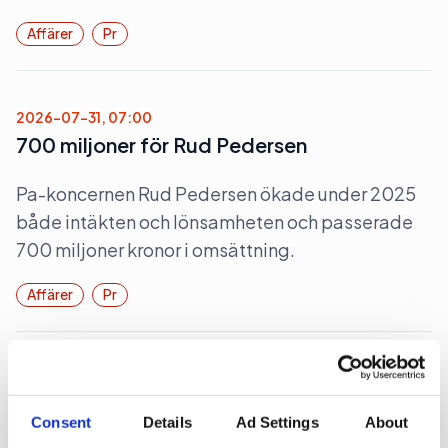
Affärer
Pr
2026-07-31, 07:00
700 miljoner för Rud Pedersen
Pa-koncernen Rud Pedersen ökade under 2025
både intäkten och lönsamheten och passerade
700 miljoner kronor i omsättning.
Affärer
Pr
2026-07-28, 06:37
Rött för Obeya
Consent
Details
Ad Settings
About
För första gången sedan starten 2015 har pr-