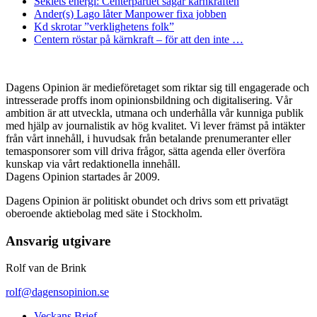
Seklets energi: Centerpartiet sågar kärnkraften
Ander(s) Lago låter Manpower fixa jobben
Kd skrotar ”verklighetens folk”
Centern röstar på kärnkraft – för att den inte …
Dagens Opinion är medieföretaget som riktar sig till engagerade och
intresserade proffs inom opinionsbildning och digitalisering. Vår
ambition är att utveckla, utmana och underhålla vår kunniga publik
med hjälp av journalistik av hög kvalitet. Vi lever främst på intäkter
från vårt innehåll, i huvudsak från betalande prenumeranter eller
temasponsorer som vill driva frågor, sätta agenda eller överföra
kunskap via vårt redaktionella innehåll.
Dagens Opinion startades år 2009.
Dagens Opinion är politiskt obundet och drivs som ett privatägt
oberoende aktiebolag med säte i Stockholm.
Ansvarig utgivare
Rolf van de Brink
rolf@dagensopinion.se
Veckans Brief