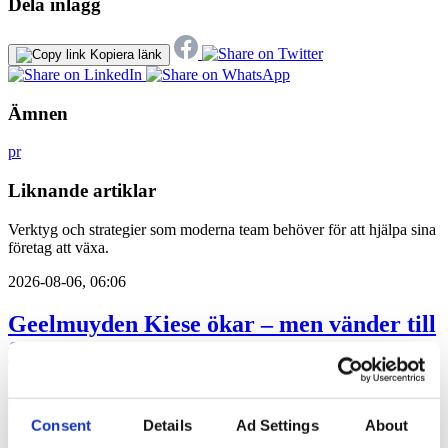
Dela inlägg
Kopiera länk
Ämnen
pr
Liknande artiklar
Verktyg och strategier som moderna team behöver för att hjälpa sina
företag att växa.
2026-08-06, 06:06
Geelmuyden Kiese ökar – men vänder till
förlust
Geelmuyden Kiese fusionerade under 2025 in förvärven Wikberg &
Frisk och Hoc och ökade intäkterna men vände till en förlust.
Consent
Details
Ad Settings
About
Affärer
pr