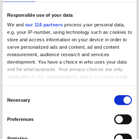
2026-08-04, 07:22
Responsible use of your data
Svagt upp för Åkestam Holst
We and
our 116 partners
process your personal data,
En av Sveriges största reklambyråer åstadkom en avsevärd ökning
e.g. your IP-number, using technology such as cookies to
av omsättningen men en marginell ökning av byråintäkten under
store and access information on your device in order to
räkenskapsåret 2025.
serve personalized ads and content, ad and content
Affärer
pr
measurement, audience research and services
2026-08-03, 07:25
development. You have a choice in who uses your data
and for what purposes. Your privacy choices are only
Burson upp 19 procent
applicable on this digital property where you have made
your choices. You can change or withdraw your consent
Bursons pr-byrå i Sverige ökade både intäkten och vinsten under
2025.
any time from the Cookie Declaration or by clicking on
Consent
the Privacy trigger icon.
Necessary
Affärer
pr
Selection
2026-07-31, 07:00
Find out more about how your personal data is processed
700 miljoner för Rud Pedersen
Preferences
and set your preferences in the
details section
.
Pa-koncernen Rud Pedersen ökade under 2025 både intäkten och
We use cookies to personalise content and ads, to
lönsamheten och passerade 700 miljoner kronor i omsättning.
Statistics