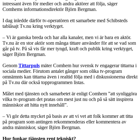
intressant även för medier och andra aktörer att följa, säger
Comhems informationsdirektör Björn Bergman.
I dag inledde därför tv-operatören ett samarbete med Schibsteds
tablåsajt Tv.nu kring verktyget.
– Vi är ganska breda och har alla kanaler, men vi är bara en aktör.
Tv.nu är en stor aktör som många tittare använder för att se vad som
går på tv. På så vis får mer tyngd, kraft och publik kring verktyget,
säger Björn Bergman.
Genom
Tittarpuls
mäter Comhem hur svensk tv engagerar tittarna i
sociala medier. Förutom antalet gånger som olika tv-program
omnämnts kan tittarna även i realtid följa med i diskussionerna direkt
på Tv.nu där också topprogrammen listas.
Målet med tjänsten och samarbetet är enligt Comhem ”att synliggöra
vilka tv-program det pratas om mest just nu och på så sätt inspirera
människor att hitta nytt innehåll”.
– Vi gör detta mycket på basis av att vi vet att folk kommer att titta
på program som antingen rekommenderas eller kommentera av
andra människor, säger Björn Bergman.
Hur funkar tjänsten rent tekniskt?