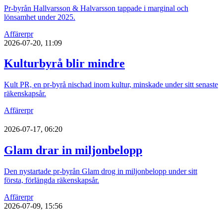
Pr-byrån Hallvarsson & Halvarsson tappade i marginal och
lönsamhet under 2025.
Affärer
pr
2026-07-20, 11:09
Kulturbyrå blir mindre
Kult PR, en pr-byrå nischad inom kultur, minskade under sitt senaste
räkenskapsår.
Affärer
pr
2026-07-17, 06:20
Glam drar in miljonbelopp
Den nystartade pr-byrån Glam drog in miljonbelopp under sitt
första, förlängda räkenskapsår.
Affärer
pr
2026-07-09, 15:56