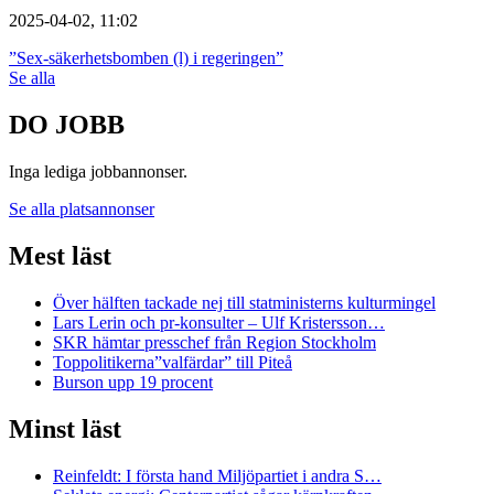
2025-04-02, 11:02
”Sex-säkerhetsbomben (l) i regeringen”
Se alla
DO JOBB
Inga lediga jobbannonser.
Se alla platsannonser
Mest läst
Över hälften tackade nej till statministerns kulturmingel
Lars Lerin och pr-konsulter – Ulf Kristersson…
SKR hämtar presschef från Region Stockholm
Toppolitikerna”valfärdar” till Piteå
Burson upp 19 procent
Minst läst
Reinfeldt: I första hand Miljöpartiet i andra S…