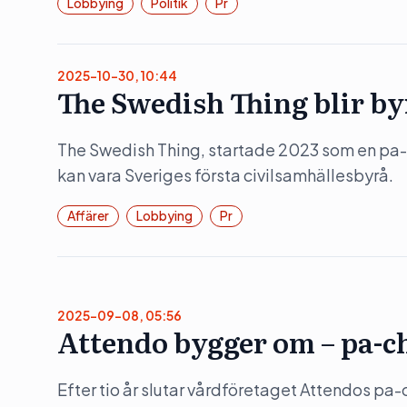
Lobbying
Politik
Pr
2025-10-30, 10:44
The Swedish Thing blir by
The Swedish Thing, startade 2023 som en pa-
kan vara Sveriges första civilsamhällesbyrå.
Affärer
Lobbying
Pr
2025-09-08, 05:56
Attendo bygger om – pa-c
Efter tio år slutar vårdföretaget Attendos pa-