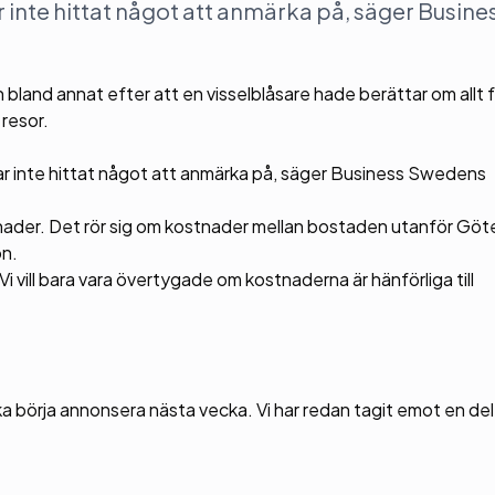
inte hittat något att anmärka på, säger Busine
land annat efter att en visselblåsare hade berättar om allt 
resor.
har inte hittat något att anmärka på, säger Business Swedens
nader. Det rör sig om kostnader mellan bostaden utanför Göte
on.
. Vi vill bara vara övertygade om kostnaderna är hänförliga till
ska börja annonsera nästa vecka. Vi har redan tagit emot en del