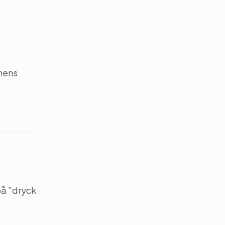
onens
på ”dryck