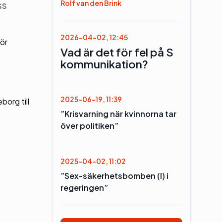
Rolf van den Brink
ss
2026-04-02, 12:45
för
Vad är det för fel på S
kommunikation?
2025-06-19, 11:39
borg till
”Krisvarning när kvinnorna tar
över politiken”
2025-04-02, 11:02
”Sex-säkerhetsbomben (l) i
regeringen”