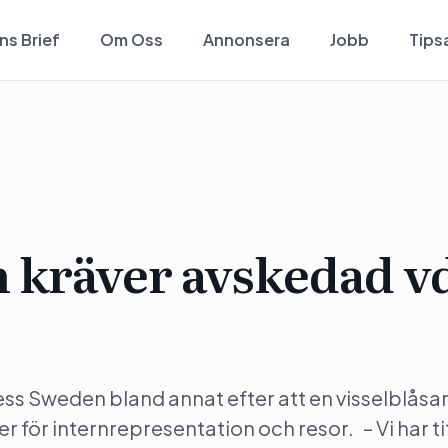
ns Brief
Om Oss
Annonsera
Jobb
Tips
 kräver avskedad v
ess Sweden bland annat efter att en visselblåsa
 för internrepresentation och resor. – Vi har ti