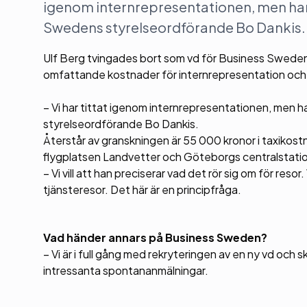
igenom internrepresentationen, men har 
Swedens styrelseordförande Bo Dankis.
Ulf Berg tvingades bort som vd för Business Sweden b
omfattande kostnader för internrepresentation och 
– Vi har tittat igenom internrepresentationen, men 
styrelseordförande Bo Dankis.
Återstår av granskningen är 55 000 kronor i taxikost
flygplatsen Landvetter och Göteborgs centralstati
– Vi vill att han preciserar vad det rör sig om för resor
tjänsteresor. Det här är en principfråga.
Vad händer annars på Business Sweden?
– Vi är i full gång med rekryteringen av en ny vd och 
intressanta spontananmälningar.