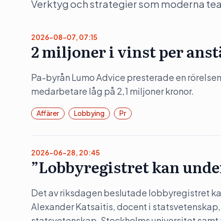
Verktyg och strategier som moderna team 
2026-08-07, 07:15
2 miljoner i vinst per ans
Pa-byrån Lumo Advice presterade en rörelsem
medarbetare låg på 2,1 miljoner kronor.
Affärer
Lobbying
Pr
2026-06-28, 20:45
”Lobbyregistret kan unde
Det av riksdagen beslutade lobbyregistret kan
Alexander Katsaitis, docent i statsvetenskap,
statsvetenskap, Stockholms universitet samt