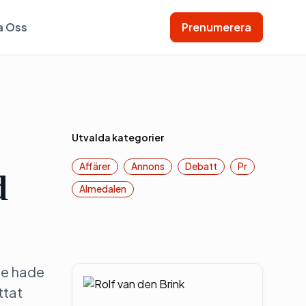
a Oss
Prenumerera
Utvalda kategorier
Affärer
Annons
Debatt
Pr
d
Almedalen
re hade
ttat