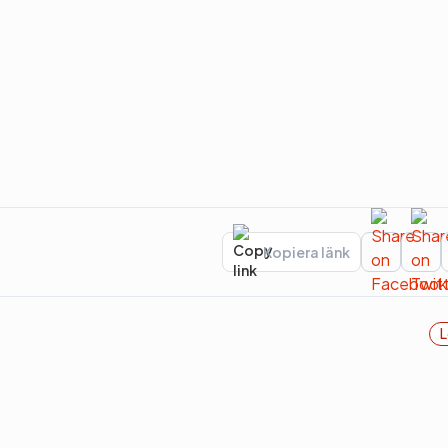
Kopiera länk
L