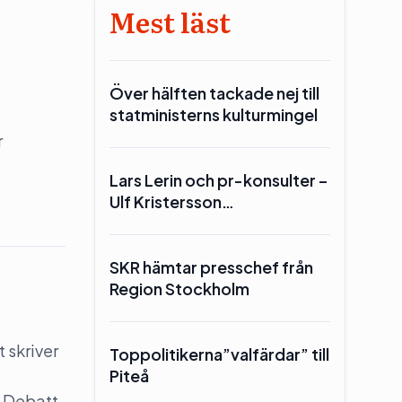
Mest läst
Över hälften tackade nej till
statministerns kulturmingel
r
Lars Lerin och pr-konsulter –
Ulf Kristersson…
SKR hämtar presschef från
Region Stockholm
 skriver
Toppolitikerna”valfärdar” till
Piteå
 Debatt.