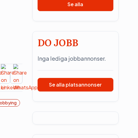
Se alla
DO JOBB
Inga lediga jobbannonser.
Se alla platsannonser
obbying