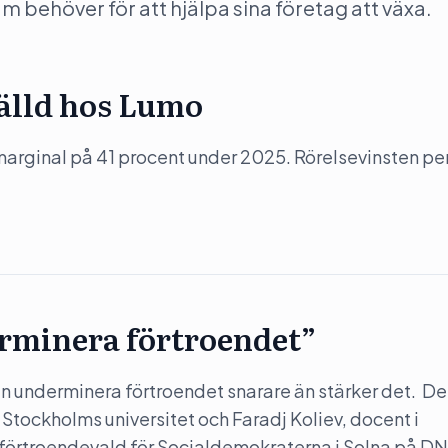
behöver för att hjälpa sina företag att växa.
tälld hos Lumo
arginal på 41 procent under 2025. Rörelsevinsten pe
rminera förtroendet”
 underminera förtroendet snarare än stärker det. Det
 Stockholms universitet och Faradj Koliev, docent i
 förtroendevald för Socialdemokraterna i Solna på DN