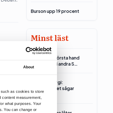
Burson upp 19 procent
Minst läst
Reinfeldt: I första hand
gens
Miljöpartiet i andra S…
About
rict
Seklets energi:
Centerpartiet sågar
 such as cookies to store
kärnkraften
nd content measurement,
for what purposes. Your
es. You can change or
Ander(s) Lago låter