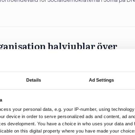
anisation halvjublar över
”ett steg framåt och två bakåt” när det gäller riksda
Details
Ad Settings
rytning av uran med andra metaller. Gruvföretaget Dist
nbrytning ska ske i Sverige.
a
cess your personal data, e.g. your IP-number, using technology
ur device in order to serve personalized ads and content, ad a
ces development. You have a choice in who uses your data and 
licable on this digital property where you have made your choic