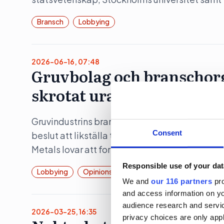
Bransch
Lobbying
2026-06-16, 07:48
Gruvbolag och branschorg
skrotat uran-veto
Gruvindustrins branschorganisation pratar om 
Consent
beslut att likställa tillståndsprövningen av b
Metals lovar att fortsätta att lobba för att ura
Responsible use of your dat
Lobbying
Opinionsbildning
Politik
We and
our 116 partners
pro
and access information on yo
audience research and servi
2026-03-25, 16:35
privacy choices are only app