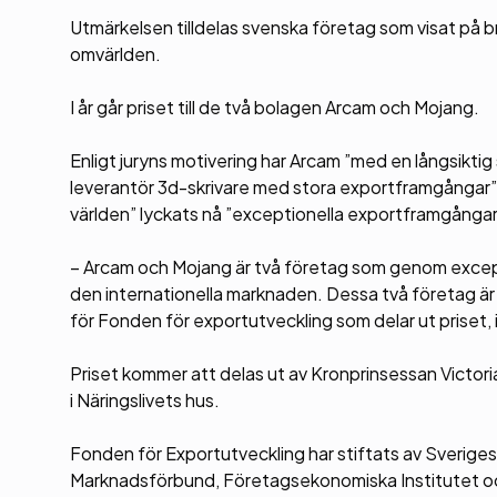
Utmärkelsen tilldelas svenska företag som visat på bra 
omvärlden.
I år går priset till de två bolagen Arcam och Mojang.
Enligt juryns motivering har Arcam ”med en långsiktig 
leverantör 3d-skrivare med stora exportframgångar”.
världen” lyckats nå ”exceptionella exportframgångar
– Arcam och Mojang är två företag som genom except
den internationella marknaden. Dessa två företag är
för Fonden för exportutveckling som delar ut priset,
Priset kommer att delas ut av Kronprinsessan Vict
i Näringslivets hus.
Fonden för Exportutveckling har stiftats av Sverige
Marknadsförbund, Företagsekonomiska Institutet o