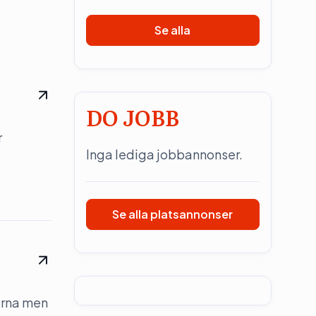
Se alla
DO JOBB
r
Inga lediga jobbannonser.
Se alla platsannonser
erna men