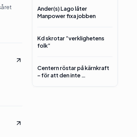
såret
Ander(s) Lago låter
Manpower fixa jobben
Kd skrotar ”verklighetens
folk”
Centern röstar på kärnkraft
– för att den inte …