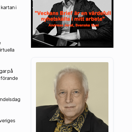
kartan i
e
rtuella
gar på
rdförande
andelsdag
veriges