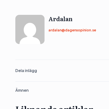
Ardalan
ardalan@dagensopinion.se
Dela inlägg
Ämnen