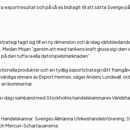
exportresultat och på så vis bidragit till att sätta Sverige på 
strategi tagit sig till en ny dimension och är idag världsledand
 Medan Mojan ”genom att med tankens kraft gruva sig i den vi
 på den tuffa reella datorspelsmarknaden”.
ionella produkter och en tydlig exportstrategi nått framgån
 värdiga vinnare av Export Hermes, säger Anders Lundwall, o
 i en kommentar.
oria i dag i samband med Stockholms handelskammares Världsh
s Handelskamrar, Sveriges Allmänna Utrikeshandelsförening, S
ch Mercuri-Schartauanerna.