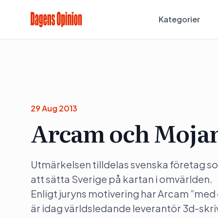
Kategorier
29 Aug 2013
Arcam och Mojan
Utmärkelsen tilldelas svenska företag som 
att sätta Sverige på kartan i omvärlden. 
Enligt juryns motivering har Arcam ”med en
är idag världsledande leverantör 3d-sk