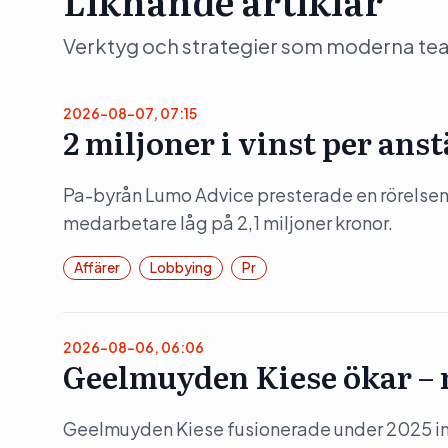
Liknande artiklar
Verktyg och strategier som moderna team 
2026-08-07, 07:15
2 miljoner i vinst per ans
Pa-byrån Lumo Advice presterade en rörelsem
medarbetare låg på 2,1 miljoner kronor.
Affärer
Lobbying
Pr
2026-08-06, 06:06
Geelmuyden Kiese ökar – m
Geelmuyden Kiese fusionerade under 2025 in 