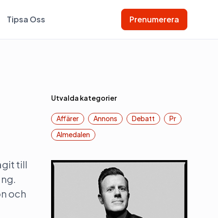
Tipsa Oss
Prenumerera
Utvalda kategorier
Affärer
Annons
Debatt
Pr
Almedalen
it till
jang.
on och