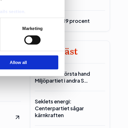
ails section
.
Burson upp 19 procent
se our traffic. We also share
Marketing
ers who may combine it with
 services.
Minst läst
Allow all
0
Reinfeldt: I första hand
Miljöpartiet i andra S…
Seklets energi:
Centerpartiet sågar
kärnkraften