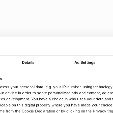
lst
m en avsevärd ökning av omsättningen men en margin
 2025.
Details
Ad Settings
a
cess your personal data, e.g. your IP-number, using technology
ur device in order to serve personalized ads and content, ad a
ces development. You have a choice in who uses your data and 
licable on this digital property where you have made your choic
e from the Cookie Declaration or by clicking on the Privacy trig