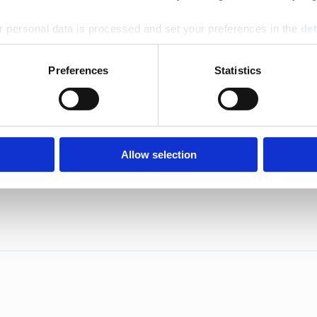
n och vinsten under 2025.
 personal data is processed and set your preferences in the
det
e content and ads, to provide social media features and to analy
Preferences
Statistics
 our site with our social media, advertising and analytics partn
 provided to them or that they’ve collected from your use of their
ersen
Allow selection
5 både intäkten och lönsamheten och passerade 70