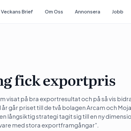
Veckans Brief
Om Oss
Annonsera
Jobb
g fick exportpris
visat på bra exportresultat och på så vis bidrag
I år går priset till de två bolagen Arcam och Mo
 långsiktig strategi tagit sig till en ny dimensi
rivare med stora exportframgångar”.