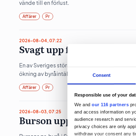
vände till en förlust.
Affärer
Pr
2026-08-04, 07:22
Svagt upp för Åkestam Ho
En av Sveriges största reklambyråer åstadko
ökning av byråintäkten under räkenskapsåret
Consent
Affärer
Pr
Responsible use of your dat
We and
our 116 partners
pro
2026-08-03, 07:25
and access information on yo
Burson upp 19 procent
audience research and servi
privacy choices are only app
withdraw your consent any tim