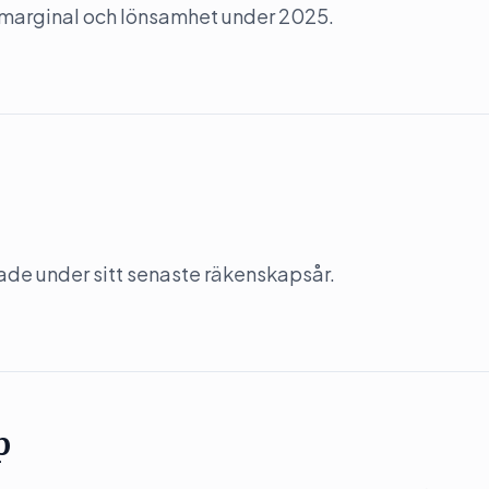
 marginal och lönsamhet under 2025.
kade under sitt senaste räkenskapsår.
p