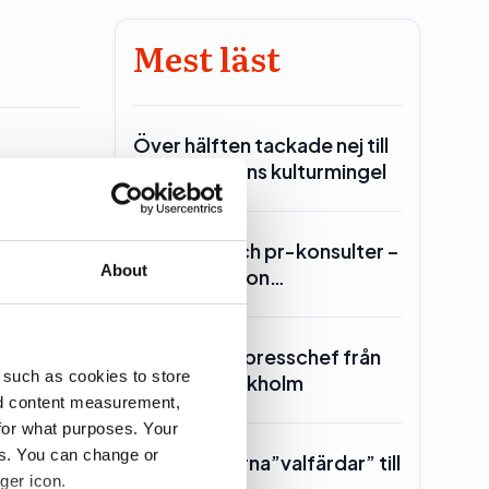
Mest läst
Över hälften tackade nej till
statministerns kulturmingel
ell
Lars Lerin och pr-konsulter –
About
Ulf Kristersson…
SKR hämtar presschef från
 such as cookies to store
Region Stockholm
nd content measurement,
for what purposes. Your
es. You can change or
Toppolitikerna”valfärdar” till
ger icon.
Piteå