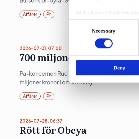
Bursons pr-byrå i Sverige ökade både intäkte
Find out more about how your
Affärer
Pr
Consent
We use cookies to personalis
Selection
Necessary
information about your use of
other information that you’ve
2026-07-31, 07:00
700 miljoner för Rud Ped
Deny
Pa-koncernen Rud Pedersen ökade under 202
miljoner kronor i omsättning.
Affärer
Pr
2026-07-28, 06:37
Rött för Obeya