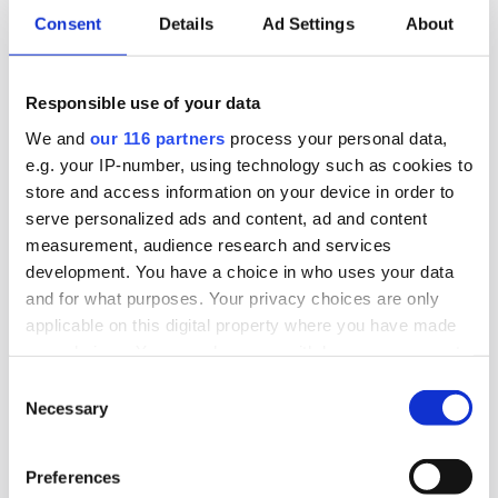
Rött för Obeya
Consent
Details
Ad Settings
About
För första gången sedan starten 2015 har pr-
byrån Obeya gått med förlust. Det skedde
Responsible use of your data
räkenskapsåret 2025.
We and
our 116 partners
process your personal data,
e.g. your IP-number, using technology such as cookies to
Affärer
Pr
store and access information on your device in order to
serve personalized ads and content, ad and content
2026-07-27, 08:39
measurement, audience research and services
Nedåt men närmare svart för
development. You have a choice in who uses your data
Intellecta
and for what purposes. Your privacy choices are only
applicable on this digital property where you have made
your choices. You can change or withdraw your consent
Pr-byrån Intellecta minskade intäkterna under
any time from the Cookie Declaration or by clicking on
2025 men tog ett steg närmare svarta siffror.
Consent
the Privacy trigger icon.
Necessary
Selection
Affärer
Find out more about how your personal data is processed
Preferences
and set your preferences in the
details section
.