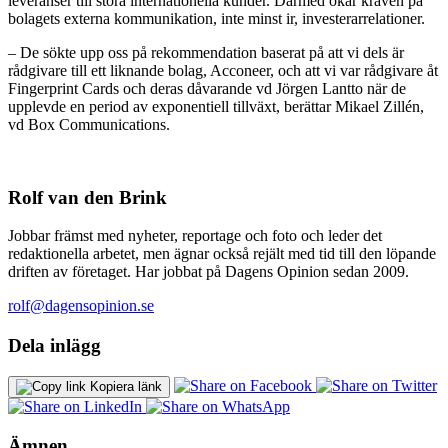
leveranser till stora internationella kunder. Därmed ökar kraven på
bolagets externa kommunikation, inte minst ir, investerarrelationer.
– De sökte upp oss på rekommendation baserat på att vi dels är
rådgivare till ett liknande bolag, Acconeer, och att vi var rådgivare åt
Fingerprint Cards och deras dåvarande vd Jörgen Lantto när de
upplevde en period av exponentiell tillväxt, berättar Mikael Zillén,
vd Box Communications.
Rolf van den Brink
Jobbar främst med nyheter, reportage och foto och leder det
redaktionella arbetet, men ägnar också rejält med tid till den löpande
driften av företaget. Har jobbat på Dagens Opinion sedan 2009.
rolf@dagensopinion.se
Dela inlägg
Kopiera länk
Ämnen