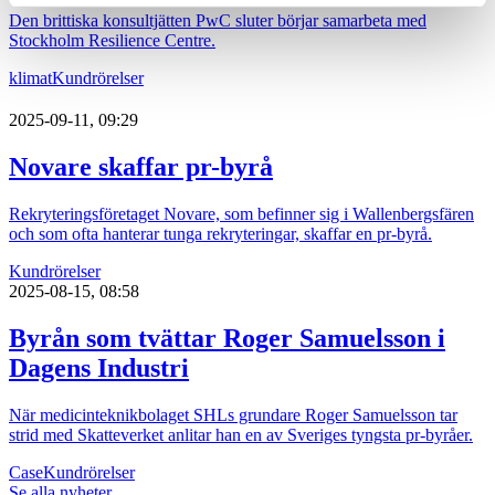
Den brittiska konsultjätten PwC sluter börjar samarbeta med
Stockholm Resilience Centre.
klimat
Kundrörelser
2025-09-11, 09:29
Novare skaffar pr-byrå
Rekryteringsföretaget Novare, som befinner sig i Wallenbergsfären
och som ofta hanterar tunga rekryteringar, skaffar en pr-byrå.
Kundrörelser
2025-08-15, 08:58
Byrån som tvättar Roger Samuelsson i
Dagens Industri
När medicinteknikbolaget SHLs grundare Roger Samuelsson tar
strid med Skatteverket anlitar han en av Sveriges tyngsta pr-byråer.
Case
Kundrörelser
Se alla nyheter