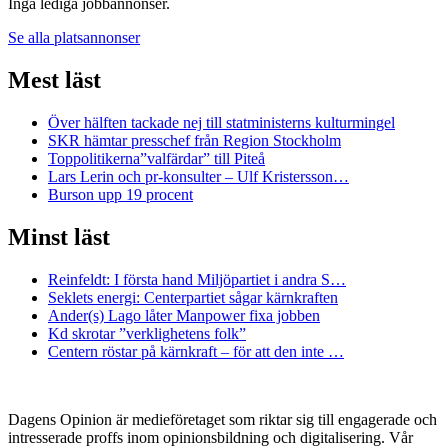
Inga lediga jobbannonser.
Se alla platsannonser
Mest läst
Över hälften tackade nej till statministerns kulturmingel
SKR hämtar presschef från Region Stockholm
Toppolitikerna”valfärdar” till Piteå
Lars Lerin och pr-konsulter – Ulf Kristersson…
Burson upp 19 procent
Minst läst
Reinfeldt: I första hand Miljöpartiet i andra S…
Seklets energi: Centerpartiet sågar kärnkraften
Ander(s) Lago låter Manpower fixa jobben
Kd skrotar ”verklighetens folk”
Centern röstar på kärnkraft – för att den inte …
Dagens Opinion är medieföretaget som riktar sig till engagerade och
intresserade proffs inom opinionsbildning och digitalisering. Vår