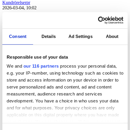
Kundrörelser
pr
2026-03-04, 10:02
Prat vinner chips-pitch
Pr-byrån Prat vinner en pitch om ett chipsvarumärke.
Consent
Details
Ad Settings
About
Kundrörelser
pr
2026-03-03, 08:13
Responsible use of your data
OTW får glassigt uppdrag
We and
our 116 partners
process your personal data,
UPPDRAG- Kommunikationsbyrån OTW landar ett klassiskt
e.g. your IP-number, using technology such as cookies to
vårvarumärke.
store and access information on your device in order to
serve personalized ads and content, ad and content
Kundrörelser
measurement, audience research and services
2026-02-25, 12:10
development. You have a choice in who uses your data
and for what purposes. Your privacy choices are only
Pr-byrån som landar Nespresso
applicable on this digital property where you have made
your choices. You can change or withdraw your consent
Kaffebolaget Nespresso byter pr-byrå i Sverige.
any time from the Cookie Declaration or by clicking on