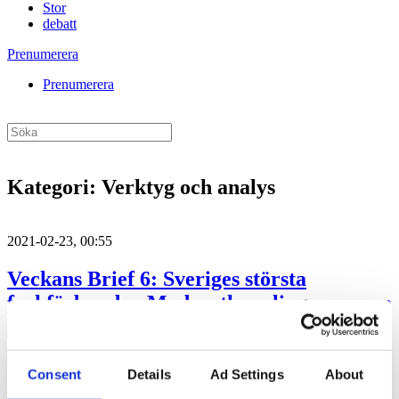
Stor
debatt
Prenumerera
Prenumerera
Kategori:
Verktyg och analys
2021-02-23, 00:55
Veckans Brief 6: Sveriges största
fackförbund – Moderatkopplingarna som
korssluter Kry (m)
VECKANS BRIEF. I utgåva sex av Veckans Brief berättar vi om
Consent
Details
Ad Settings
About
hur Lärarförbundets offensiva marknadsföring mot medlemmarna i
Lärarnas Riksförbund har blivit en het potatis inom Saco. Vi följer