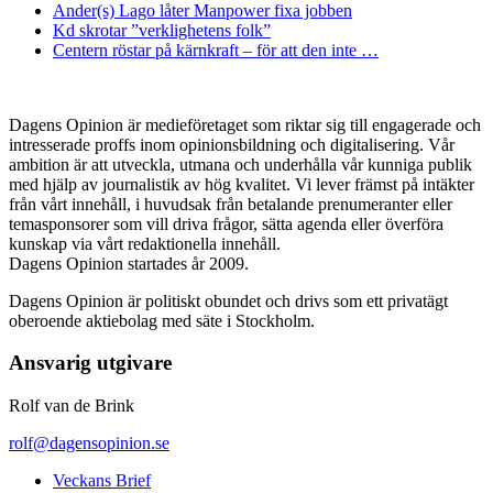
Ander(s) Lago låter Manpower fixa jobben
Kd skrotar ”verklighetens folk”
Centern röstar på kärnkraft – för att den inte …
Dagens Opinion är medieföretaget som riktar sig till engagerade och
intresserade proffs inom opinionsbildning och digitalisering. Vår
ambition är att utveckla, utmana och underhålla vår kunniga publik
med hjälp av journalistik av hög kvalitet. Vi lever främst på intäkter
från vårt innehåll, i huvudsak från betalande prenumeranter eller
temasponsorer som vill driva frågor, sätta agenda eller överföra
kunskap via vårt redaktionella innehåll.
Dagens Opinion startades år 2009.
Dagens Opinion är politiskt obundet och drivs som ett privatägt
oberoende aktiebolag med säte i Stockholm.
Ansvarig utgivare
Rolf van de Brink
rolf@dagensopinion.se
Veckans Brief