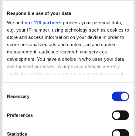
med till tingsrätten där Konsumentombudsmannen och Snusbolaget
gör upp om vilka marknadsföringsregler som gäller. Vi pratar med
Responsible use of your data
Coops nya sälj och marknadschef. Veckans Briefs krispanel
analyserar AstraZenecas och krishantering och vi kartlägger Krys
We and
our 116 partners
process your personal data,
kopplingar hos Moderaterna och vilka som är de största
e.g. your IP-number, using technology such as cookies to
fackförbunden. Och ett 15-tal ytterligare artiklar.
store and access information on your device in order to
Verktyg och analys
serve personalized ads and content, ad and content
measurement, audience research and services
Utvalda kategorier
development. You have a choice in who uses your data
Affärer
Annons
debatt
pr
Almedalen
and for what purposes. Your privacy choices are only
applicable on this digital property where you have made
your choices. You can change or withdraw your consent
Rolf van den Brink
any time from the Cookie Declaration or by clicking on
Consent
the Privacy trigger icon.
Necessary
2026-04-02, 12:45
Selection
Vad är det för fel på S kommunikation?
Find out more about how your personal data is processed
Preferences
and set your preferences in the
details section
.
2025-06-19, 11:39
”Krisvarning när kvinnorna tar över politiken”
We use cookies to personalise content and ads, to
Statistics