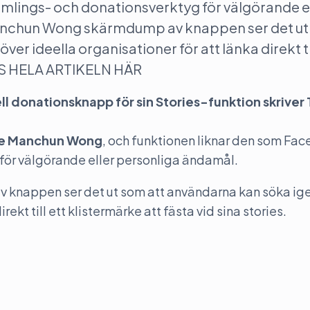
samlings- och donationsverktyg för välgörande e
Manchun Wong skärmdump av knappen ser det u
er ideella organisationer för att länka direkt til
 LÄS HELA ARTIKELN HÄR
l donationsknapp för sin Stories-funktion skriver
e Manchun Wong
, och funktionen liknar den som Fa
g för välgörande eller personliga ändamål.
knappen ser det ut som att användarna kan söka ig
rekt till ett klistermärke att fästa vid sina stories.