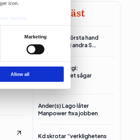
ger icon.
Minst läst
ails section
.
se our traffic. We also share
Reinfeldt: I första hand
Marketing
ers who may combine it with
Miljöpartiet i andra S…
 services.
Seklets energi:
Allow all
Centerpartiet sågar
tsatt
kärnkraften
Ander(s) Lago låter
Manpower fixa jobben
Kd skrotar ”verklighetens