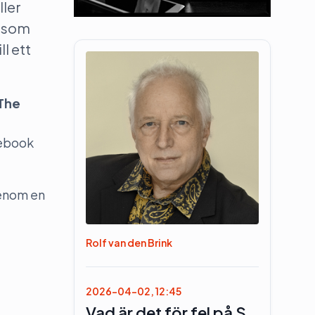
ller
t som
l ett
 The
cebook
enom en
Rolf van den Brink
2026-04-02, 12:45
Vad är det för fel på S