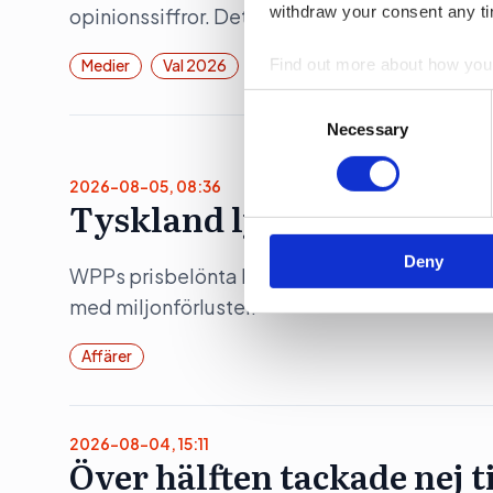
withdraw your consent any tim
opinionssiffror. Det visar siffror från Retrieve
Find out more about how your
Medier
Val 2026
Consent
We use cookies to personalis
Selection
Necessary
information about your use of
other information that you’ve
2026-08-05, 08:36
Tyskland lyfter Ingo – me
Deny
WPPs prisbelönta kommunikationsbyrå Ingo hö
med miljonförluster.
Affärer
2026-08-04, 15:11
Över hälften tackade nej t