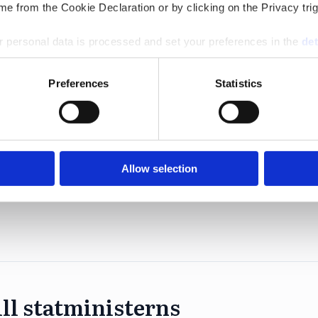
e from the Cookie Declaration or by clicking on the Privacy trig
r för föregående vecka.
 personal data is processed and set your preferences in the
det
e content and ads, to provide social media features and to analy
Preferences
Statistics
 our site with our social media, advertising and analytics partn
 provided to them or that they’ve collected from your use of their
n fortsatta miljonförluster
Allow selection
jer omsättningen via ett tyskt uppdrag men dras for
ill statministerns