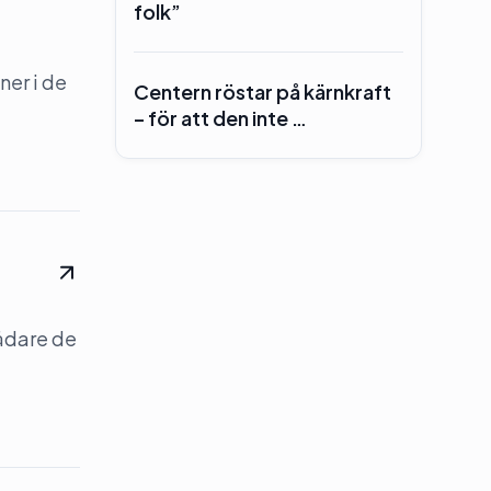
folk”
ner i de
Centern röstar på kärnkraft
– för att den inte …
ädare de