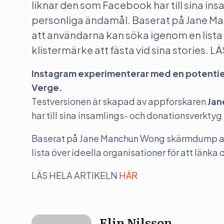
liknar den som Facebook har till sina in
personliga ändamål. Baserat på Jane 
att användarna kan söka igenom en lista öv
klistermärke att fästa vid sina stories.
Instagram experimenterar med en potentiel
Verge.
Testversionen är skapad av appforskaren
Jan
har till sina insamlings- och donationsverkty
Baserat på Jane Manchun Wong skärmdump av 
lista över ideella organisationer för att länka di
LÄS HELA ARTIKELN
HÄR
Elin Nilsson