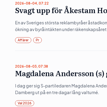
2026-08-04, 07:22
Svagt upp för Åkestam Ho
En av Sveriges största reklambyråer åstadko
ökning av byråintäkten under räkenskapsåret
Affärer
Pr
2026-08-03, 07:38
Magdalena Andersson (s) g
I dag ger sig S-partiledaren Magdalena Ander
Damberg ut på en tre dagar lång valturné.
Val 2026