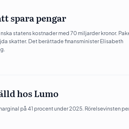
att spara pengar
inska statens kostnader med 70 miljarder kronor. Pake
jda skatter. Det berättade finansminister Elisabeth
ag.
tälld hos Lumo
arginal på 41 procent under 2025. Rörelsevinsten pe