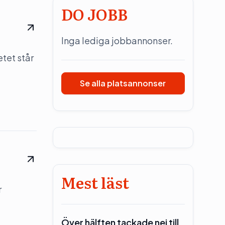
DO JOBB
Inga lediga jobbannonser.
tet står
Se alla platsannonser
Mest läst
r
Över hälften tackade nej till