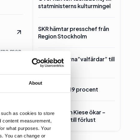
statministerns kulturmingel
SKR hämtar presschef från
Region Stockholm
erna men
Toppolitikerna”valfärdar” till
Piteå
About
Burson upp 19 procent
Geelmuyden Kiese ökar –
 such as cookies to store
men vänder till förlust
nd content measurement,
for what purposes. Your
es. You can change or