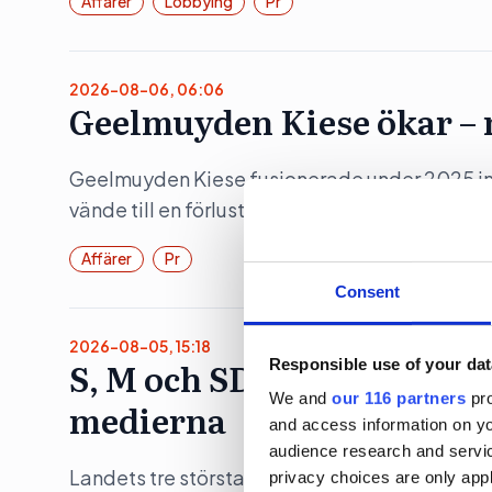
Affärer
Lobbying
Pr
2026-08-06, 06:06
Geelmuyden Kiese ökar – m
Geelmuyden Kiese fusionerade under 2025 in 
vände till en förlust.
Affärer
Pr
Consent
2026-08-05, 15:18
S, M och SD fortsatt ”und
Responsible use of your dat
We and
our 116 partners
pro
medierna
and access information on yo
audience research and servi
Landets tre största partier fortsätter att en lä
privacy choices are only app