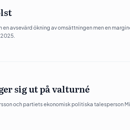
lst
m en avsevärd ökning av omsättningen men en margin
 2025.
er sig ut på valturné
sson och partiets ekonomisk politiska talesperson M