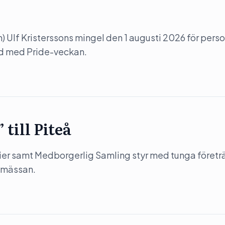
(m) Ulf Kristerssons mingel den 1 augusti 2026 för perso
nd med Pride-veckan.
till Piteå
r samt Medborgerlig Samling styr med tunga företr
iamässan.