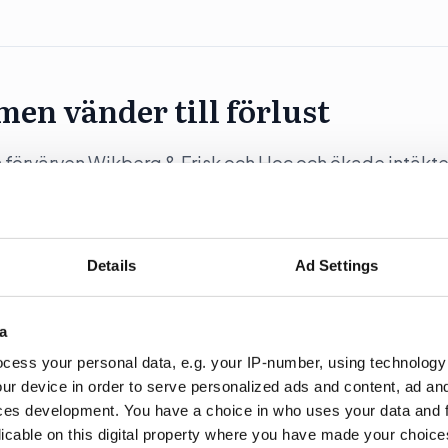
en vänder till förlust
förvärven Wikberg & Frisk och Hoc och ökade intäkt
Details
Ad Settings
errepresenterade” i
a
cess your personal data, e.g. your IP-number, using technology
ur device in order to serve personalized ads and content, ad a
ces development. You have a choice in who uses your data and 
gre andel av artiklar / inslag i medierna än deras
licable on this digital property where you have made your choic