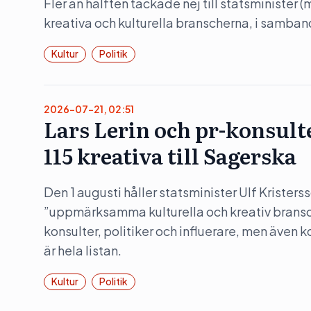
Fler än hälften tackade nej till statsminister 
kreativa och kulturella branscherna, i samba
Kultur
Politik
2026-07-21, 02:51
Lars Lerin och pr-konsult
115 kreativa till Sagerska
Den 1 augusti håller statsminister Ulf Kristers
”uppmärksamma kulturella och kreativ bransc
konsulter, politiker och influerare, men även 
är hela listan.
Kultur
Politik