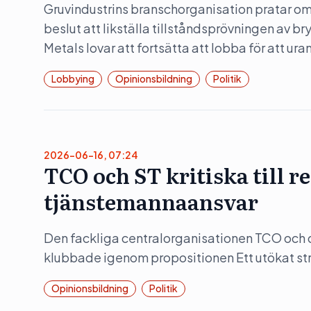
Gruvindustrins branschorganisation pratar om 
beslut att likställa tillståndsprövningen av b
Metals lovar att fortsätta att lobba för att ura
Lobbying
Opinionsbildning
Politik
2026-06-16, 07:24
TCO och ST kritiska till 
tjänstemannaansvar
Den fackliga centralorganisationen TCO och d
klubbade igenom propositionen Ett utökat str
Opinionsbildning
Politik