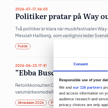
2026-07-17, 06:03
Politiker pratar på Way o
Två politiker är klara när musikfestivalen Wa
Messiah Hallberg, som vanligtvis leder Svensk
Politik
Consent
2026-06-23, 17:41
”Ebba Buschs Sverigedröm
Responsible use of your dat
Retorikkonsulten Camilla Eriksson analyserar 
We and
our 116 partners
pro
varumärkesmodell Field of Meaning. Först ut 
and access information on yo
audience research and servi
Almedalen 2026
Politik
privacy choices are only app