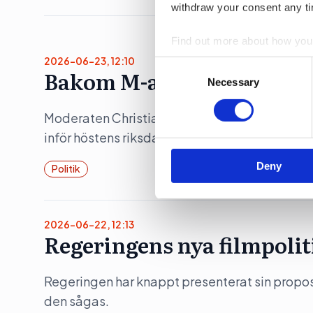
withdraw your consent any tim
Find out more about how your
2026-06-23, 12:10
Consent
Bakom M-avhoppet i Karl
We use cookies to personalis
Selection
Necessary
information about your use of
other information that you’ve
Moderaten Christian Holm lämnar sina politis
inför höstens riksdagsval. Flera källor pekar 
Deny
Politik
2026-06-22, 12:13
Regeringens nya filmpolit
Regeringen har knappt presenterat sin propositi
den sågas.