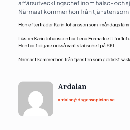
affärsutvecklingschef inom hälso- och s
Närmast kommer hon från tjänsten som 
Hon efterträder Karin Johansson som i måndags lämna
Liksom Karin Johansson har Lena Furmark ett förflute
Hon har tidigare också varit stabschef på SKL.
Närmast kommer hon från tjänsten som politiskt sak
Ardalan
ardalan@dagensopinion.se