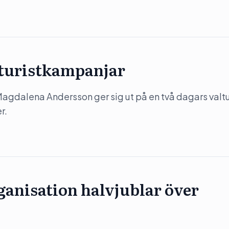
 turistkampanjar
) Magdalena Andersson ger sig ut på en två dagars valtu
r.
anisation halvjublar över