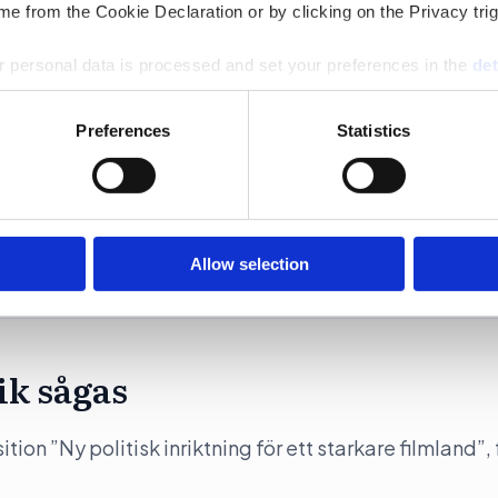
e from the Cookie Declaration or by clicking on the Privacy trig
 personal data is processed and set your preferences in the
det
stad
e content and ads, to provide social media features and to analy
Preferences
Statistics
 our site with our social media, advertising and analytics partn
 provided to them or that they’ve collected from your use of their
ka uppdrag i Karlstad kommun och drar tillbaka sin k
ut anledningen.
Allow selection
ik sågas
on ”Ny politisk inriktning för ett starkare filmland”, 