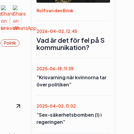
Rolf van den Brink
2026-04-02, 12:45
Vad är det för fel på S
Politik
kommunikation?
2025-06-19, 11:39
”Krisvarning när kvinnorna tar
över politiken”
2025-04-02, 11:02
”Sex-säkerhetsbomben (l) i
regeringen”