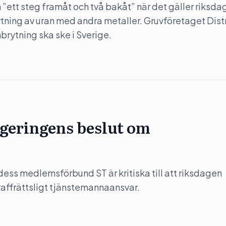
”ett steg framåt och två bakåt” när det gäller riksda
rytning av uran med andra metaller. Gruvföretaget Dist
nbrytning ska ske i Sverige.
regeringens beslut om
ess medlemsförbund ST är kritiska till att riksdagen
affrättsligt tjänstemannaansvar.