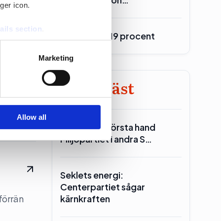
ger icon.
ails section
.
Burson upp 19 procent
se our traffic. We also share
Marketing
ers who may combine it with
 services.
Minst läst
andidatur
Allow all
Reinfeldt: I första hand
Miljöpartiet i andra S…
Seklets energi:
Centerpartiet sågar
förrän
kärnkraften