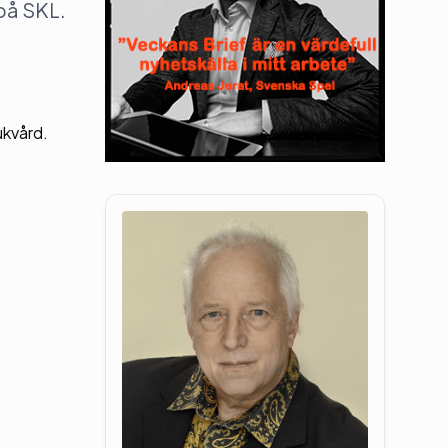
 på SKL.
ukvård.