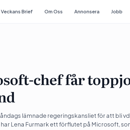
Veckans Brief
Om Oss
Annonsera
Jobb
osoft-chef får toppj
und
ndags lämnade regeringskansliet för att bli vd
ar Lena Furmark ett förflutet på Microsoft, s