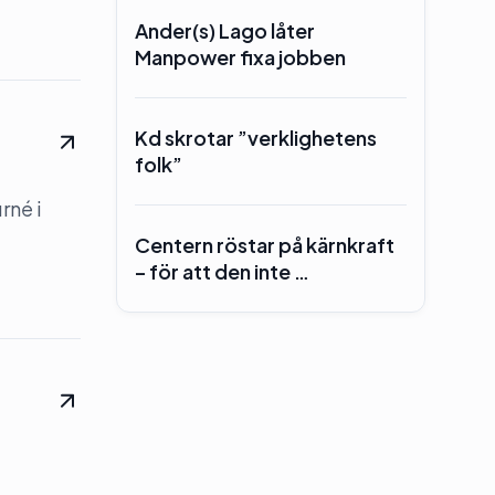
Ander(s) Lago låter
Manpower fixa jobben
Kd skrotar ”verklighetens
folk”
rné i
Centern röstar på kärnkraft
– för att den inte …