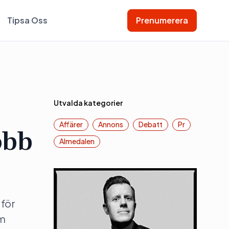
Tipsa Oss
Prenumerera
Utvalda kategorier
Affärer
Annons
Debatt
Pr
obb
Almedalen
 för
om