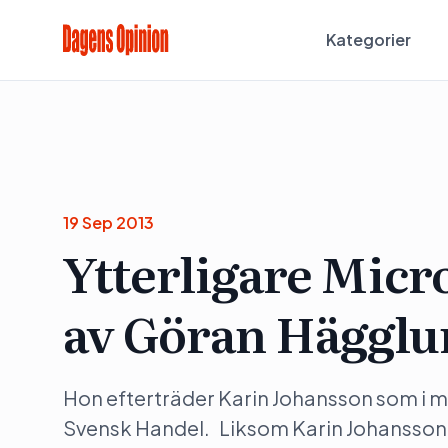
Kategorier
19 Sep 2013
Ytterligare Micr
av Göran Häggl
Hon efterträder Karin Johansson som i må
Svensk Handel. Liksom Karin Johansson h