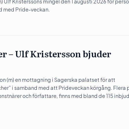
(m) Ulf Kristerssons mingel den 1 augusti 2026 för perso
nd med Pride-veckan.
er – Ulf Kristersson bjuder
son (m) en mottagning i Sagerska palatset för att
her” i samband med att Prideveckan körgång. Flera 
konstnärer och författare, finns med bland de 115 inbju