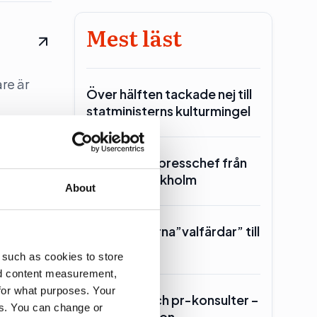
Mest läst
re är
Över hälften tackade nej till
statministerns kulturmingel
SKR hämtar presschef från
Region Stockholm
About
Toppolitikerna”valfärdar” till
Piteå
 such as cookies to store
nd content measurement,
for what purposes. Your
Lars Lerin och pr-konsulter –
es. You can change or
Ulf Kristersson…