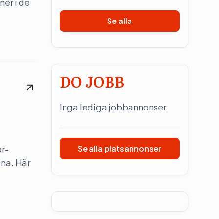
ner i de
Se alla
DO JOBB
Inga lediga jobbannonser.
pr-
Se alla platsannonser
dna. Här