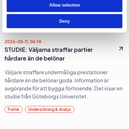
riksdagen klubbade igenom propositionen Ett
Allow selection
utökat straffrättsligt tjänstemannaansvar.
Deny
Opinionsbildning
Politik
2026-05-11, 06:14
STUDIE: Väljarna straffar partier
hårdare än de belönar
Väljare straffare undermåliga prestationer
hårdare än de belönar goda. Information är
avgörande för att bygga förtroende. Det visar en
studie från Göteborgs Universitet.
Politik
Undersökning & Analys