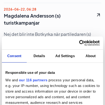
2026-06-22, 06:28
Magdalena Andersson (s)
turistkampanjar
Nej det blir inte Botkyrka när partiledaren (s)
Magdalena Andersson ger sig ut på en två dagars
valturné i Sverige. Dock blir det flera klassiska
turistorter.
Consent
Details
Ad Settings
About
Politik
Val 2026
Responsible use of your data
2026-06-16, 07:48
We and
our 116 partners
process your personal data,
Gruvbolag och branschorganisation
e.g. your IP-number, using technology such as cookies to
store and access information on your device in order to
halvjublar över skrotat uran-veto
serve personalized ads and content, ad and content
measurement, audience research and services
Gruvindustrins branschorganisation pratar om