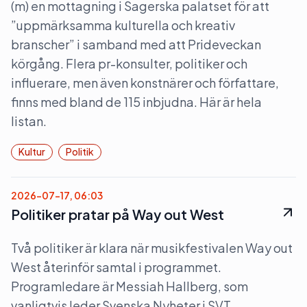
(m) en mottagning i Sagerska palatset för att
”uppmärksamma kulturella och kreativ
branscher” i samband med att Prideveckan
körgång. Flera pr-konsulter, politiker och
influerare, men även konstnärer och författare,
finns med bland de 115 inbjudna. Här är hela
listan.
Kultur
Politik
2026-07-17, 06:03
Politiker pratar på Way out West
Två politiker är klara när musikfestivalen Way out
West återinför samtal i programmet.
Programledare är Messiah Hallberg, som
vanligtvis leder Svenska Nyheter i SVT.