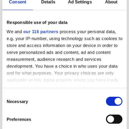
”ett steg framåt och två bakåt” när det gäller
Consent
Details
Ad Settings
About
riksdagens beslut att likställa
tillståndsprövningen av brytning av uran med
Responsible use of your data
andra metaller. Gruvföretaget District Metals
We and
our 116 partners
process your personal data,
lovar att fortsätta att lobba för att uranbrytning
e.g. your IP-number, using technology such as cookies to
ska ske i Sverige.
store and access information on your device in order to
serve personalized ads and content, ad and content
Lobbying
Opinionsbildning
Politik
measurement, audience research and services
development. You have a choice in who uses your data
and for what purposes. Your privacy choices are only
2026-06-16, 07:24
applicable on this digital property where you have made
TCO och ST kritiska till regeringens
your choices. You can change or withdraw your consent
any time from the Cookie Declaration or by clicking on
beslut om tjänstemannaansvar
Consent
the Privacy trigger icon.
Necessary
Selection
Den fackliga centralorganisationen TCO och
Find out more about how your personal data is processed
dess medlemsförbund ST är kritiska till att
Preferences
and set your preferences in the
details section
.
riksdagen klubbade igenom propositionen Ett