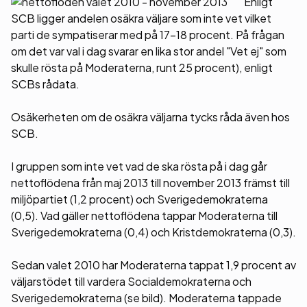
Enligt
SCB ligger andelen osäkra väljare som inte vet vilket
parti de sympatiserar med på 17-18 procent. På frågan
om det var val i dag svarar en lika stor andel "Vet ej" som
skulle rösta på Moderaterna, runt 25 procent), enligt
SCBs rådata.
Osäkerheten om de osäkra väljarna tycks råda även hos
SCB.
I gruppen som inte vet vad de ska rösta på i dag går
nettoflödena från maj 2013 till november 2013 främst till
miljöpartiet (1,2 procent) och Sverigedemokraterna
(0,5). Vad gäller nettoflödena tappar Moderaterna till
Sverigedemokraterna (0,4) och Kristdemokraterna (0,3).
Sedan valet 2010 har Moderaterna tappat 1,9 procent av
väljarstödet till vardera Socialdemokraterna och
Sverigedemokraterna (se bild). Moderaterna tappade