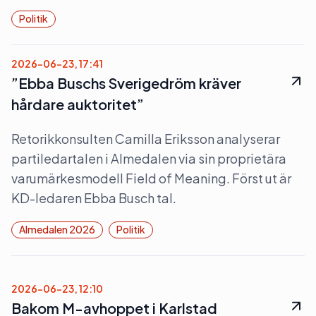
Politik
2026-06-23, 17:41
”Ebba Buschs Sverigedröm kräver
hårdare auktoritet”
Retorikkonsulten Camilla Eriksson analyserar
partiledartalen i Almedalen via sin proprietära
varumärkesmodell Field of Meaning. Först ut är
KD-ledaren Ebba Busch tal.
Almedalen 2026
Politik
2026-06-23, 12:10
Bakom M-avhoppet i Karlstad