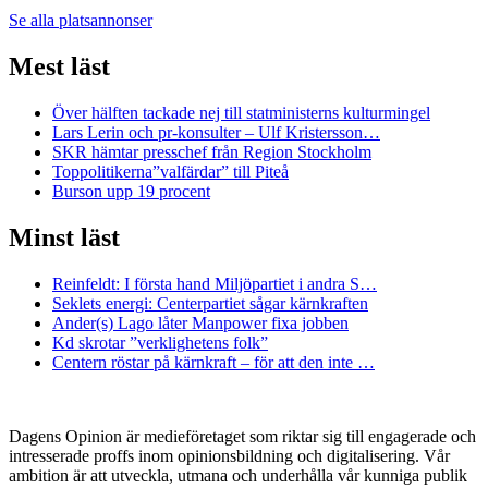
Se alla platsannonser
Mest läst
Över hälften tackade nej till statministerns kulturmingel
Lars Lerin och pr-konsulter – Ulf Kristersson…
SKR hämtar presschef från Region Stockholm
Toppolitikerna”valfärdar” till Piteå
Burson upp 19 procent
Minst läst
Reinfeldt: I första hand Miljöpartiet i andra S…
Seklets energi: Centerpartiet sågar kärnkraften
Ander(s) Lago låter Manpower fixa jobben
Kd skrotar ”verklighetens folk”
Centern röstar på kärnkraft – för att den inte …
Dagens Opinion är medieföretaget som riktar sig till engagerade och
intresserade proffs inom opinionsbildning och digitalisering. Vår
ambition är att utveckla, utmana och underhålla vår kunniga publik