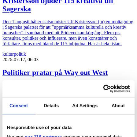
Kristersson bjuder 115 kreativa till
Sagerska
Den 1 augusti håller statsminister Ulf Kristersson (m) en mottagning
i Sagerska palatset för att ”uppmärksamma kulturella och kreativ
branscher” i samband med att Prideveckan körgång. Flera pr-
konsulter, politiker och influerare, men även konstnärer och
författare, finns med bland de 115 inbjudna. Här är hela listan.
kultur
politik
2026-07-17, 06:03
Politiker pratar på Way out West
Två politiker är klara när musikfestivalen Way out West återinför
samtal i programmet. Programledare är Messiah Hallberg, som
vanligtvis leder Svenska Nyheter i SVT.
Consent
Details
Ad Settings
About
politik
2026-06-23, 17:41
”Ebba Buschs Sverigedröm kräver
Responsible use of your data
hårdare auktoritet”
We and
our 116 partners
process your personal data,