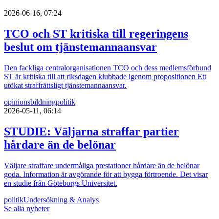
2026-06-16, 07:24
TCO och ST kritiska till regeringens
beslut om tjänstemannaansvar
Den fackliga centralorganisationen TCO och dess medlemsförbund
ST är kritiska till att riksdagen klubbade igenom propositionen Ett
utökat straffrättsligt tjänstemannaansvar.
opinionsbildning
politik
2026-05-11, 06:14
STUDIE: Väljarna straffar partier
hårdare än de belönar
Väljare straffare undermåliga prestationer hårdare än de belönar
goda. Information är avgörande för att bygga förtroende. Det visar
en studie från Göteborgs Universitet.
politik
Undersökning & Analys
Se alla nyheter