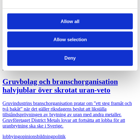
kultur
politik
may combine it with other information that you’ve
2026-06-22, 06:28
provided to them or that they’ve collected from your use
of their services.
Magdalena Andersson (s)
Allow all
turistkampanjar
Allow selection
Nej det blir inte Botkyrka när partiledaren (s) Magdalena Andersson
ger sig ut på en två dagars valturné i Sverige. Dock blir det flera
klassiska turistorter.
Deny
politik
val 2026
2026-06-16, 07:48
Gruvbolag och branschorganisation
halvjublar över skrotat uran-veto
Gruvindustrins branschorganisation pratar om ”ett steg framåt och
två bakåt” när det gäller riksdagens beslut att likställa
tillståndsprövningen av brytning av uran med andra metaller.
Gruvföretaget District Metals lovar att fortsätta att lobba för att
uranbrytning ska ske i Sverige.
lobbying
opinionsbildning
politik