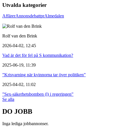
Utvalda kategorier
Affärer
Annons
debatt
pr
Almedalen
Rolf van den Brink
2026-04-02, 12:45
Vad är det för fel på S kommunikation?
2025-06-19, 11:39
”Krisvarning när kvinnorna tar över politiken”
2025-04-02, 11:02
”Sex-säkerhetsbomben (l) i regeringen”
Se alla
DO JOBB
Inga lediga jobbannonser.