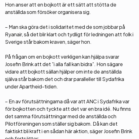
Hon anser att en bojkott är ett sätt att stötta de
anställda som försöker organisera sig.
– Man ska göra det i solidaritet med de som jobbar på
Ryanair, så det blir klart och tydligt för ledningen att folk i
Sverige står bakom kraven, säger hon.
På frågan om en bojkott verkligen kan hjälpa svarar
Josefin Brink att det ”i alla fall kan bidra”. Hon sägare
vidare att bojkott sällan hjälper om inte de anställda
själva står bakom det och drar paralleller till Sydafrika
under Apartheid-tiden.
– En av förutsättningarna då var att ANC i Sydafrika var
för bojkotten och tyckte att det var en bra idé. Nu finns
det samma förutsättningar med de anställda och
Pilotföreningen som ställer sig bakom. Då kan det
faktiskt bli kraft i en sådan här aktion, säger Josefin Brink
och fortsätter: