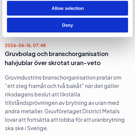
valturné i Sverige. Dock blir det flera klassiska
Allow selection
turistorter.
Deny
Politik
Val 2026
2026-06-16, 07:48
Gruvbolag och branschorganisation
halvjublar över skrotat uran-veto
Gruvindustrins branschorganisation pratar om
”ett steg framåt och två bakåt” när det gäller
riksdagens beslut att likställa
tillståndsprövningen av brytning av uran med
andra metaller. Gruvföretaget District Metals
lovar att fortsätta att lobba för att uranbrytning
ska ske i Sverige.