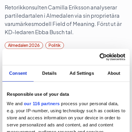
Retorikkonsulten Camilla Eriksson analyserar
partiledartalen i Almedalen via sin proprietära
varumärkesmodell Field of Meaning. Först ut är
KD-ledaren Ebba Busch tal.
Almedalen 2026
Politik
2026-06-23, 12:10
Consent
Details
Ad Settings
About
Bakom M-avhoppet i Karlstad
Moderaten Christian Holm lämnar sina politiska
Responsible use of your data
uppdrag i Karlstad kommun och drar tillbaka sin
We and
our 116 partners
process your personal data,
kandidatur inför höstens riksdagsval. Flera källor
e.g. your IP-number, using technology such as cookies to
pekar ut anledningen.
store and access information on your device in order to
serve personalized ads and content, ad and content
Politik
measurement, audience research and services