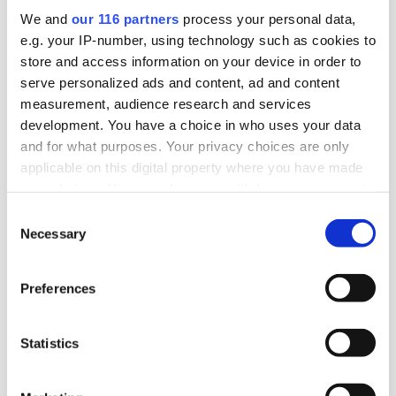
valturné i Sverige. Dock blir det flera klassiska
We and
our 116 partners
process your personal data,
turistorter.
e.g. your IP-number, using technology such as cookies to
store and access information on your device in order to
Politik
Val 2026
serve personalized ads and content, ad and content
measurement, audience research and services
development. You have a choice in who uses your data
2026-06-16, 07:48
and for what purposes. Your privacy choices are only
Gruvbolag och branschorganisation
applicable on this digital property where you have made
halvjublar över skrotat uran-veto
your choices. You can change or withdraw your consent
any time from the Cookie Declaration or by clicking on
Consent
Gruvindustrins branschorganisation pratar om
the Privacy trigger icon.
Necessary
Selection
”ett steg framåt och två bakåt” när det gäller
riksdagens beslut att likställa
Find out more about how your personal data is processed
Preferences
and set your preferences in the
details section
.
tillståndsprövningen av brytning av uran med
andra metaller. Gruvföretaget District Metals
We use cookies to personalise content and ads, to
Statistics
lovar att fortsätta att lobba för att uranbrytning
provide social media features and to analyse our traffic.
ska ske i Sverige.
We also share information about your use of our site with