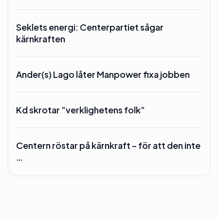
Seklets energi: Centerpartiet sågar
kärnkraften
Ander(s) Lago låter Manpower fixa jobben
Kd skrotar ”verklighetens folk”
Centern röstar på kärnkraft – för att den inte
…