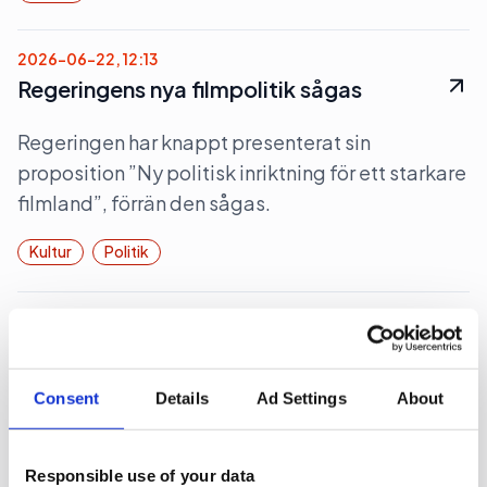
2026-06-22, 12:13
Regeringens nya filmpolitik sågas
Regeringen har knappt presenterat sin
proposition ”Ny politisk inriktning för ett starkare
filmland”, förrän den sågas.
Kultur
Politik
2026-06-22, 06:28
Magdalena Andersson (s)
turistkampanjar
Consent
Details
Ad Settings
About
Nej det blir inte Botkyrka när partiledaren (s)
Magdalena Andersson ger sig ut på en två dagars
Responsible use of your data