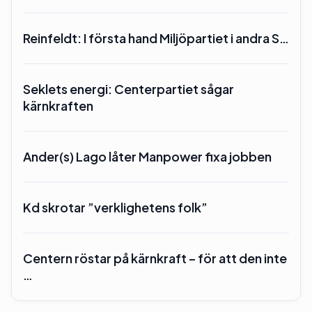
Reinfeldt: I första hand Miljöpartiet i andra S…
Seklets energi: Centerpartiet sågar
kärnkraften
Ander(s) Lago låter Manpower fixa jobben
Kd skrotar ”verklighetens folk”
Centern röstar på kärnkraft – för att den inte
…