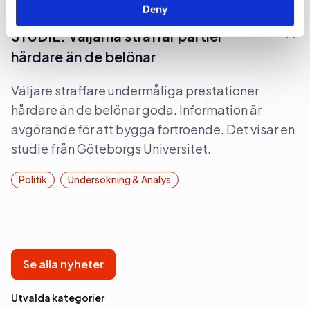
Deny
2026-05-11, 06:14
STUDIE: Väljarna straffar partier
hårdare än de belönar
Väljare straffare undermåliga prestationer
hårdare än de belönar goda. Information är
avgörande för att bygga förtroende. Det visar en
studie från Göteborgs Universitet.
Politik
Undersökning & Analys
Se alla nyheter
Utvalda kategorier