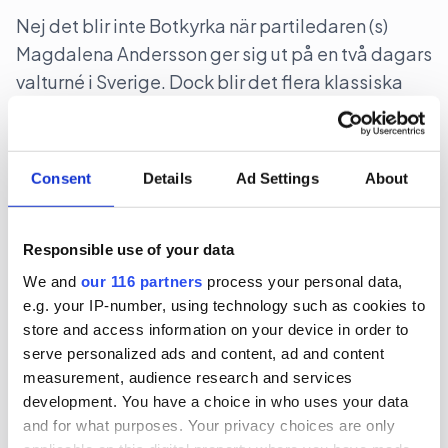
Nej det blir inte Botkyrka när partiledaren (s)
Magdalena Andersson ger sig ut på en två dagars
valturné i Sverige. Dock blir det flera klassiska
turistorter.
Politik
Val 2026
Consent
Details
Ad Settings
About
2026-06-16, 07:48
Gruvbolag och branschorganisation
Responsible use of your data
halvjublar över skrotat uran-veto
We and
our 116 partners
process your personal data,
e.g. your IP-number, using technology such as cookies to
Gruvindustrins branschorganisation pratar om
store and access information on your device in order to
”ett steg framåt och två bakåt” när det gäller
serve personalized ads and content, ad and content
measurement, audience research and services
riksdagens beslut att likställa
development. You have a choice in who uses your data
tillståndsprövningen av brytning av uran med
and for what purposes. Your privacy choices are only
andra metaller. Gruvföretaget District Metals