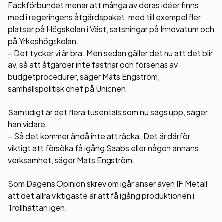
Fackförbundet menar att många av deras idéer finns
med i regeringens åtgärdspaket, med till exempel fler
platser på Högskolan i Väst, satsningar på Innovatum och
på Yrkeshögskolan.
– Det tycker vi är bra. Men sedan gäller det nu att det blir
av, så att åtgärder inte fastnar och försenas av
budgetprocedurer, säger Mats Engström,
samhällspolitisk chef på Unionen.
Samtidigt är det flera tusentals som nu sägs upp, säger
han vidare.
– Så det kommer ändå inte att räcka. Det är därför
viktigt att försöka få igång Saabs eller någon annans
verksamhet, säger Mats Engström.
Som Dagens Opinion skrev om igår anser även IF Metall
att det allra viktigaste är att få igång produktionen i
Trollhättan igen.