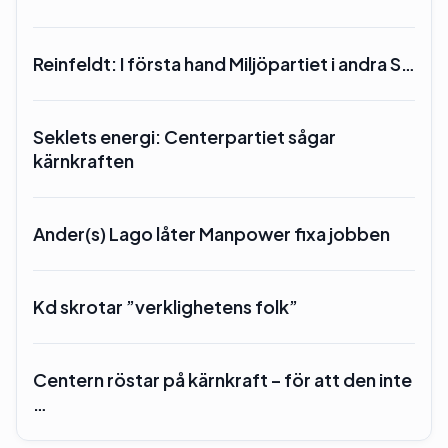
Reinfeldt: I första hand Miljöpartiet i andra S…
Seklets energi: Centerpartiet sågar
kärnkraften
Ander(s) Lago låter Manpower fixa jobben
Kd skrotar ”verklighetens folk”
Centern röstar på kärnkraft – för att den inte
…