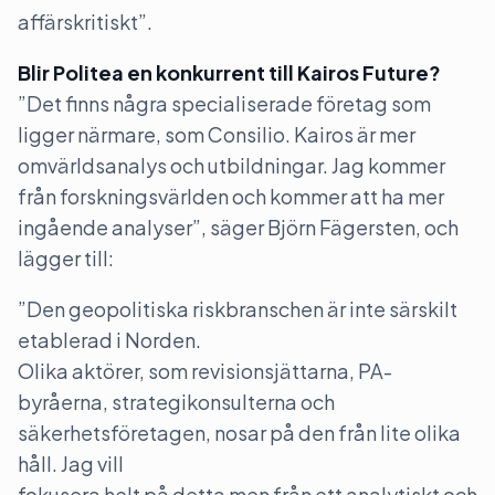
affärskritiskt”.
Blir Politea en konkurrent till Kairos Future?
”Det finns några specialiserade företag som
ligger närmare, som Consilio. Kairos är mer
omvärldsanalys och utbildningar. Jag kommer
från forskningsvärlden och kommer att ha mer
ingående analyser”, säger Björn Fägersten, och
lägger till:
”Den geopolitiska riskbranschen är inte särskilt
etablerad i Norden.
Olika aktörer, som revisionsjättarna, PA-
byråerna, strategikonsulterna och
säkerhetsföretagen, nosar på den från lite olika
håll. Jag vill
fokusera helt på detta men från ett analytiskt och