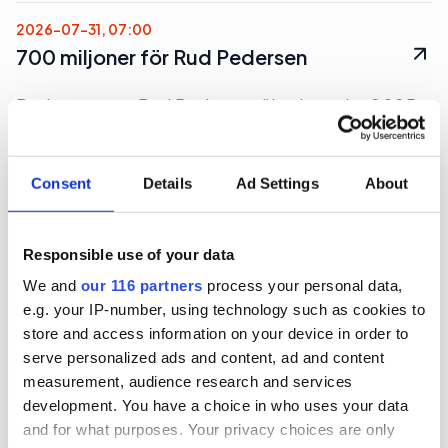
2026-07-31, 07:00
700 miljoner för Rud Pedersen
Pa-koncernen Rud Pedersen ökade under 2025
både intäkten och lönsamheten och passerade
700 miljoner kronor i omsättning.
Consent
Details
Ad Settings
About
Affärer
Pr
Responsible use of your data
2026-07-30, 07:48
We and
our 116 partners
process your personal data,
Flashback investerade bort vinsten
e.g. your IP-number, using technology such as cookies to
store and access information on your device in order to
Webbforumet för högt och mest lågt, Flashback,
serve personalized ads and content, ad and content
ökade omsättningen men tappade i lönsamhet
measurement, audience research and services
under 2025.
development. You have a choice in who uses your data
and for what purposes. Your privacy choices are only
Affärer
Medier