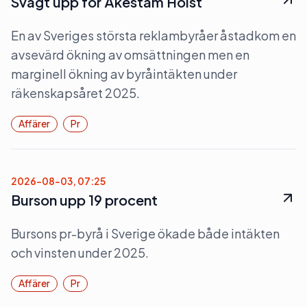
Svagt upp för Åkestam Holst
En av Sveriges största reklambyråer åstadkom en
avsevärd ökning av omsättningen men en
marginell ökning av byråintäkten under
räkenskapsåret 2025.
Affärer
Pr
2026-08-03, 07:25
Burson upp 19 procent
Bursons pr-byrå i Sverige ökade både intäkten
och vinsten under 2025.
Affärer
Pr