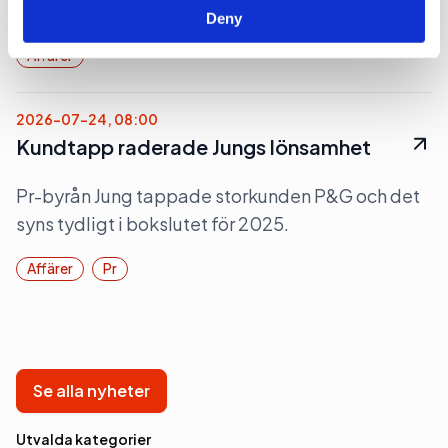
2025 men tog ett steg närmare svarta siffror.
Deny
Affärer
2026-07-24, 08:00
Kundtapp raderade Jungs lönsamhet
Pr-byrån Jung tappade storkunden P&G och det
syns tydligt i bokslutet för 2025.
Affärer
Pr
Se alla nyheter
Utvalda kategorier