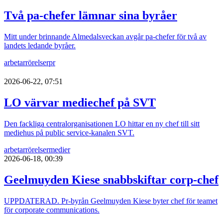
Två pa-chefer lämnar sina byråer
Mitt under brinnande Almedalsveckan avgår pa-chefer för två av
landets ledande byråer.
arbetarrörelser
pr
2026-06-22, 07:51
LO värvar mediechef på SVT
Den fackliga centralorganisationen LO hittar en ny chef till sitt
mediehus på public service-kanalen SVT.
arbetarrörelser
medier
2026-06-18, 00:39
Geelmuyden Kiese snabbskiftar corp-chef
UPPDATERAD. Pr-byrån Geelmuyden Kiese byter chef för teamet
för corporate communications.