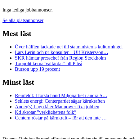
Inga lediga jobbannonser.
Se alla platsannonser
Mest läst
Över hälften tackade nej till statministerns kulturmingel
Lars Lerin och pr-konsulter – Ulf Kristersson…
SKR hämtar presschef från Region Stockholm
Toppolitikerna”valfärdar” till Piteå
Burson upp 19 procent
Minst läst
Reinfeldt: I första hand Miljöpartiet i andra S…
Seklets energi: Centerpartiet sågar kärnkraften
Ander(s) Lago låter Manpower fixa jobben
Kd skrotar ”verklighetens folk”
Centern röstar på kärnkraft – för att den inte …
Dagens Opinion är medieföretaget som riktar sig till engagerade och