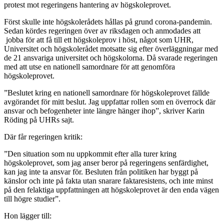
protest mot regeringens hantering av högskoleprovet.
Först skulle inte högskolerådets hållas på grund corona-pandemin.
Sedan kördes regeringen över av riksdagen och anmodades att
jobba för att få till ett högskoleprov i höst, något som UHR,
Universitet och högskolerådet motsatte sig efter överläggningar med
de 21 ansvariga universitet och högskolorna. Då svarade regeringen
med att utse en nationell samordnare för att genomföra
högskoleprovet.
”Beslutet kring en nationell samordnare för högskoleprovet fällde
avgörandet för mitt beslut. Jag uppfattar rollen som en överrock där
ansvar och befogenheter inte längre hänger ihop”, skriver Karin
Röding på UHRs sajt.
Där får regeringen kritik:
”Den situation som nu uppkommit efter alla turer kring
högskoleprovet, som jag anser beror på regeringens senfärdighet,
kan jag inte ta ansvar för. Besluten från politiken har byggt på
känslor och inte på fakta utan snarare faktaresistens, och inte minst
på den felaktiga uppfattningen att högskoleprovet är den enda vägen
till högre studier”.
Hon lägger till: