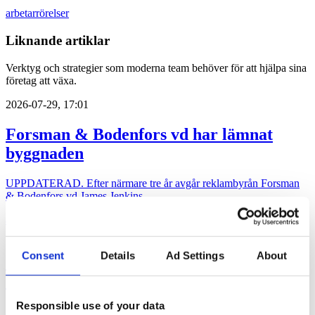
arbetarrörelser
Liknande artiklar
Verktyg och strategier som moderna team behöver för att hjälpa sina
företag att växa.
2026-07-29, 17:01
Forsman & Bodenfors vd har lämnat
byggnaden
UPPDATERAD. Efter närmare tre år avgår reklambyrån Forsman
& Bodenfors vd James Jenkins.
arbetarrörelser
2026-07-24, 06:34
Consent
Details
Ad Settings
About
SKR hämtar presschef från Region
Stockholm
Responsible use of your data
Arbetsgivarorganisationen Sveriges kommuner och regioner (SKR)