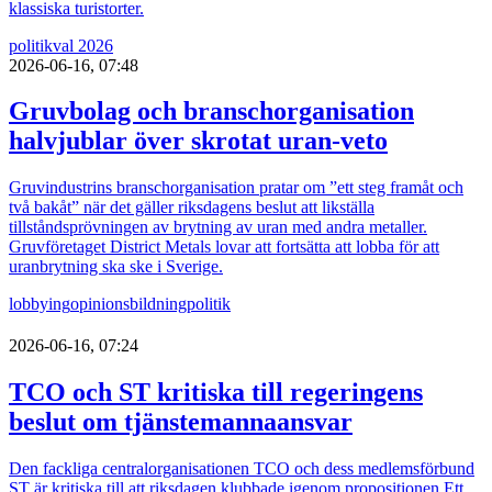
klassiska turistorter.
politik
val 2026
2026-06-16, 07:48
Gruvbolag och branschorganisation
halvjublar över skrotat uran-veto
Gruvindustrins branschorganisation pratar om ”ett steg framåt och
två bakåt” när det gäller riksdagens beslut att likställa
tillståndsprövningen av brytning av uran med andra metaller.
Gruvföretaget District Metals lovar att fortsätta att lobba för att
uranbrytning ska ske i Sverige.
lobbying
opinionsbildning
politik
2026-06-16, 07:24
TCO och ST kritiska till regeringens
beslut om tjänstemannaansvar
Den fackliga centralorganisationen TCO och dess medlemsförbund
ST är kritiska till att riksdagen klubbade igenom propositionen Ett