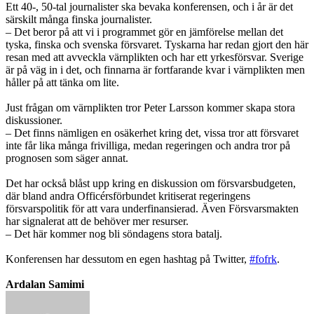
Ett 40-, 50-tal journalister ska bevaka konferensen, och i år är det
särskilt många finska journalister.
– Det beror på att vi i programmet gör en jämförelse mellan det
tyska, finska och svenska försvaret. Tyskarna har redan gjort den här
resan med att avveckla värnplikten och har ett yrkesförsvar. Sverige
är på väg in i det, och finnarna är fortfarande kvar i värnplikten men
håller på att tänka om lite.
Just frågan om värnplikten tror Peter Larsson kommer skapa stora
diskussioner.
– Det finns nämligen en osäkerhet kring det, vissa tror att försvaret
inte får lika många frivilliga, medan regeringen och andra tror på
prognosen som säger annat.
Det har också blåst upp kring en diskussion om försvarsbudgeten,
där bland andra Officérsförbundet kritiserat regeringens
försvarspolitik för att vara underfinansierad. Även Försvarsmakten
har signalerat att de behöver mer resurser.
– Det här kommer nog bli söndagens stora batalj.
Konferensen har dessutom en egen hashtag på Twitter,
#fofrk
.
Ardalan Samimi