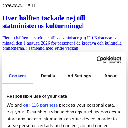
2026-08-04, 15:11
Över hälften tackade nej till
statministerns kulturmingel
Fler än hälften tackade nej till statsminister (m) Ulf Kristerssons
mingel den 1 augusti 2026 för personer i de kreativa och kulturella
branscherna, i samband med Pride-veckan.
kultur
politik
2026-07-21, 02:51
Lars Lerin och pr-konsulter – Ulf
Consent
Details
Ad Settings
About
Kristersson bjuder 115 kreativa till
Sagerska
Responsible use of your data
Den 1 augusti håller statsminister Ulf Kristersson (m) en mottagning
We and
our 116 partners
process your personal data,
i Sagerska palatset för att ”uppmärksamma kulturella och kreativ
e.g. your IP-number, using technology such as cookies to
branscher” i samband med att Prideveckan körgång. Flera pr-
konsulter, politiker och influerare, men även konstnärer och
store and access information on your device in order to
författare, finns med bland de 115 inbjudna. Här är hela listan.
serve personalized ads and content, ad and content