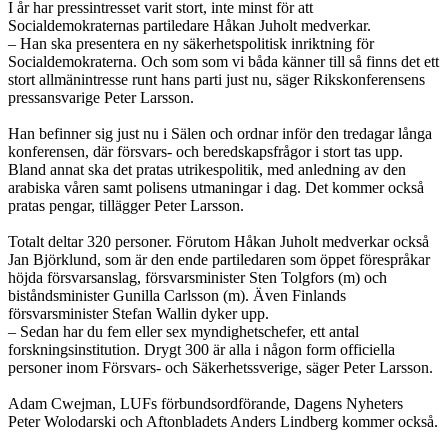
I år har pressintresset varit stort, inte minst för att
Socialdemokraternas partiledare Håkan Juholt medverkar.
– Han ska presentera en ny säkerhetspolitisk inriktning för
Socialdemokraterna. Och som som vi båda känner till så finns det ett
stort allmänintresse runt hans parti just nu, säger Rikskonferensens
pressansvarige Peter Larsson.
Han befinner sig just nu i Sälen och ordnar inför den tredagar långa
konferensen, där försvars- och beredskapsfrågor i stort tas upp.
Bland annat ska det pratas utrikespolitik, med anledning av den
arabiska våren samt polisens utmaningar i dag. Det kommer också
pratas pengar, tillägger Peter Larsson.
Totalt deltar 320 personer. Förutom Håkan Juholt medverkar också
Jan Björklund, som är den ende partiledaren som öppet förespråkar
höjda försvarsanslag, försvarsminister Sten Tolgfors (m) och
biståndsminister Gunilla Carlsson (m). Även Finlands
försvarsminister Stefan Wallin dyker upp.
– Sedan har du fem eller sex myndighetschefer, ett antal
forskningsinstitution. Drygt 300 är alla i någon form officiella
personer inom Försvars- och Säkerhetssverige, säger Peter Larsson.
Adam Cwejman, LUFs förbundsordförande, Dagens Nyheters
Peter Wolodarski och Aftonbladets Anders Lindberg kommer också.