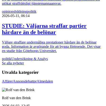
utökat straffrättsligt tjänstemannaansvar.
opinionsbildning
politik
2026-05-11, 06:14
STUDIE: Väljarna straffar partier
hårdare än de belönar
Väljare straffare undermåliga prestationer hårdare än de belönar
goda. Information är avgörande för att bygga förtroende. Det visar
en studie från Göteborgs Universitet.
politik
Undersökning & Analys
Se alla nyheter
Utvalda kategorier
Affärer
Annons
debatt
pr
Almedalen
Rolf van den Brink
2026-04-02, 12:45