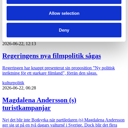
Bakom M-avhoppet i Karlstad
Allow selection
Moderaten Christian Holm lämnar sina politiska uppdrag i Karlstad
kommun och drar tillbaka sin kandidatur inför höstens riksdagsval.
Flera källor pekar ut anledningen.
Deny
politik
2026-06-22, 12:13
Regeringens nya filmpolitik sågas
Regeringen har knappt presenterat sin proposition ”Ny politisk
inriktning för ett starkare filmland”, förrän den sågas.
kultur
politik
2026-06-22, 06:28
Magdalena Andersson (s)
turistkampanjar
Nej det blir inte Botkyrka när partiledaren (s) Magdalena Andersson
ger sig ut på en två dagars valturné i Sverige. Dock blir det flera