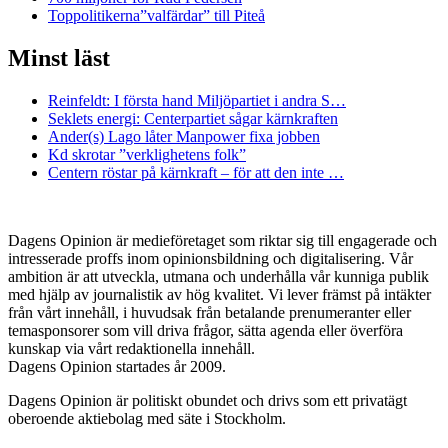
Toppolitikerna”valfärdar” till Piteå
Minst läst
Reinfeldt: I första hand Miljöpartiet i andra S…
Seklets energi: Centerpartiet sågar kärnkraften
Ander(s) Lago låter Manpower fixa jobben
Kd skrotar ”verklighetens folk”
Centern röstar på kärnkraft – för att den inte …
Dagens Opinion är medieföretaget som riktar sig till engagerade och
intresserade proffs inom opinionsbildning och digitalisering. Vår
ambition är att utveckla, utmana och underhålla vår kunniga publik
med hjälp av journalistik av hög kvalitet. Vi lever främst på intäkter
från vårt innehåll, i huvudsak från betalande prenumeranter eller
temasponsorer som vill driva frågor, sätta agenda eller överföra
kunskap via vårt redaktionella innehåll.
Dagens Opinion startades år 2009.
Dagens Opinion är politiskt obundet och drivs som ett privatägt
oberoende aktiebolag med säte i Stockholm.