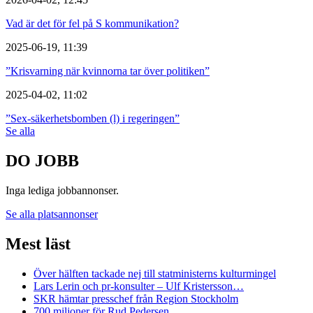
Vad är det för fel på S kommunikation?
2025-06-19, 11:39
”Krisvarning när kvinnorna tar över politiken”
2025-04-02, 11:02
”Sex-säkerhetsbomben (l) i regeringen”
Se alla
DO JOBB
Inga lediga jobbannonser.
Se alla platsannonser
Mest läst
Över hälften tackade nej till statministerns kulturmingel
Lars Lerin och pr-konsulter – Ulf Kristersson…
SKR hämtar presschef från Region Stockholm
700 miljoner för Rud Pedersen