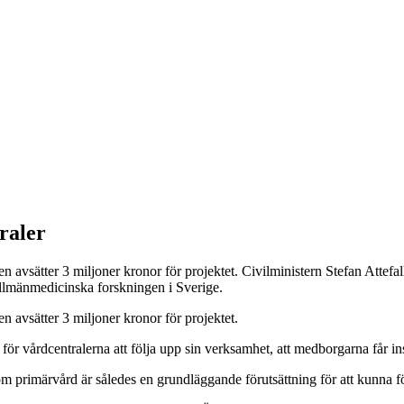
traler
n avsätter 3 miljoner kronor för projektet. Civilministern Stefan Attefall 
allmänmedicinska forskningen i Sverige.
en avsätter 3 miljoner kronor för projektet.
gt för vårdcentralerna att följa upp sin verksamhet, att medborgarna får 
å om primärvård är således en grundläggande förutsättning för att kunna