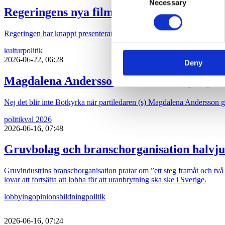
Necessary
Selection
Regeringens nya filmpolitik sågas
information about your use of
other information that you’ve
Regeringen har knappt presenterat sin proposition ”Ny politisk inriktni
kultur
politik
2026-06-22, 06:28
Deny
Magdalena Andersson (s) turistkampanjar
Nej det blir inte Botkyrka när partiledaren (s) Magdalena Andersson ger 
politik
val 2026
2026-06-16, 07:48
Gruvbolag och branschorganisation halvju
Gruvindustrins branschorganisation pratar om ”ett steg framåt och två b
lovar att fortsätta att lobba för att uranbrytning ska ske i Sverige.
lobbying
opinionsbildning
politik
2026-06-16, 07:24