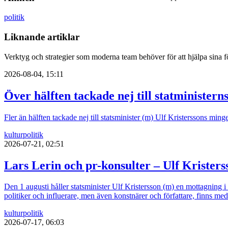
politik
Liknande artiklar
Verktyg och strategier som moderna team behöver för att hjälpa sina fö
2026-08-04, 15:11
Över hälften tackade nej till statministern
Fler än hälften tackade nej till statsminister (m) Ulf Kristerssons mi
kultur
politik
2026-07-21, 02:51
Lars Lerin och pr-konsulter – Ulf Kristers
Den 1 augusti håller statsminister Ulf Kristersson (m) en mottagning 
politiker och influerare, men även konstnärer och författare, finns med
kultur
politik
2026-07-17, 06:03