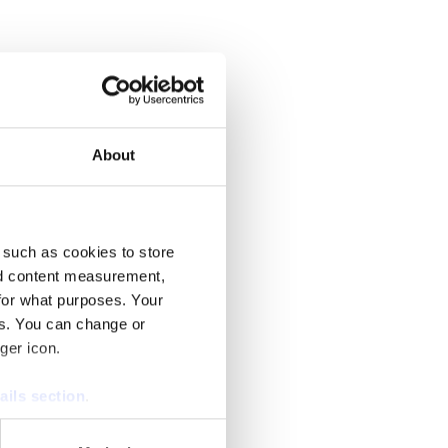
leder Svenska Nyheter i SVT.
About
r KD-ledaren Ebba Busch tal.
 such as cookies to store
nd content measurement,
for what purposes. Your
es. You can change or
ger icon.
källor pekar ut anledningen.
ails section
.
se our traffic. We also share