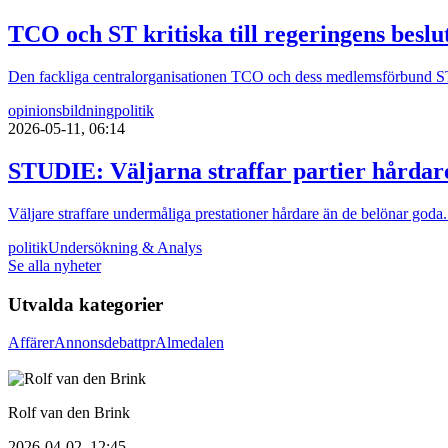
TCO och ST kritiska till regeringens besl
Den fackliga centralorganisationen TCO och dess medlemsförbund ST är 
opinionsbildning
politik
2026-05-11, 06:14
STUDIE: Väljarna straffar partier hårdar
Väljare straffare undermåliga prestationer hårdare än de belönar goda.
politik
Undersökning & Analys
Se alla nyheter
Utvalda kategorier
Affärer
Annons
debatt
pr
Almedalen
Rolf van den Brink
2026-04-02, 12:45