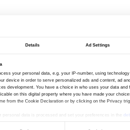
mtal i programmet. Programledare är Messiah Hallberg, som vanligtvis 
Details
Ad Settings
 auktoritet”
alen via sin proprietära varumärkesmodell Field of Meaning. Först ut ä
a
cess your personal data, e.g. your IP-number, using technology
ur device in order to serve personalized ads and content, ad a
ces development. You have a choice in who uses your data and 
licable on this digital property where you have made your choic
e from the Cookie Declaration or by clicking on the Privacy trig
mun och drar tillbaka sin kandidatur inför höstens riksdagsval. Flera 
 personal data is processed and set your preferences in the
det
e content and ads, to provide social media features and to analy