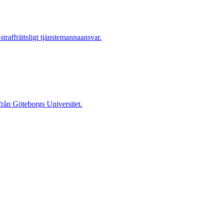
raffrättsligt tjänstemannaansvar.
 från Göteborgs Universitet.