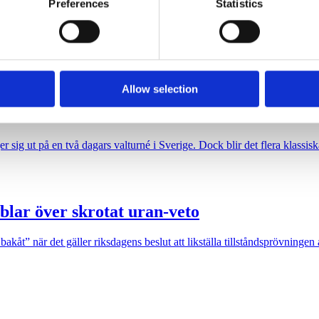
Preferences
Statistics
 our site with our social media, advertising and analytics partn
 provided to them or that they’ve collected from your use of their
ng för ett starkare filmland”, förrän den sågas.
Allow selection
sig ut på en två dagars valturné i Sverige. Dock blir det flera klassiska
blar över skrotat uran-veto
akåt” när det gäller riksdagens beslut att likställa tillståndsprövninge