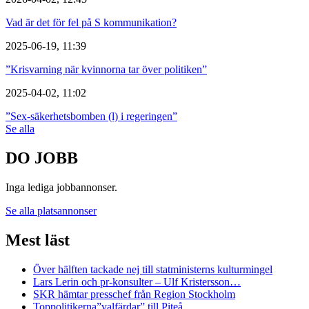
Vad är det för fel på S kommunikation?
2025-06-19, 11:39
”Krisvarning när kvinnorna tar över politiken”
2025-04-02, 11:02
”Sex-säkerhetsbomben (l) i regeringen”
Se alla
DO JOBB
Inga lediga jobbannonser.
Se alla platsannonser
Mest läst
Över hälften tackade nej till statministerns kulturmingel
Lars Lerin och pr-konsulter – Ulf Kristersson…
SKR hämtar presschef från Region Stockholm
Toppolitikerna”valfärdar” till Piteå