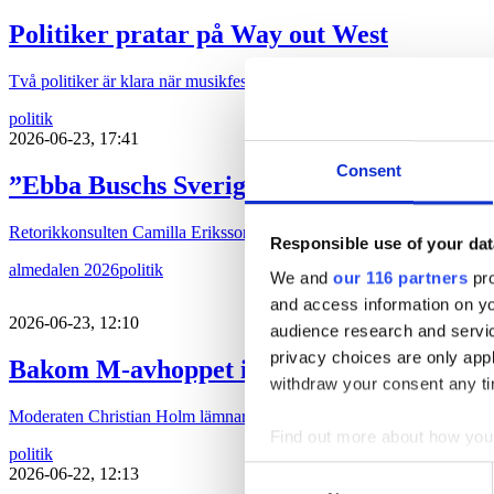
Politiker pratar på Way out West
Två politiker är klara när musikfestivalen Way out West återinför sa
politik
2026-06-23, 17:41
Consent
”Ebba Buschs Sverigedröm kräver hårdare
Retorikkonsulten Camilla Eriksson analyserar partiledartalen i Almed
Responsible use of your dat
almedalen 2026
politik
We and
our 116 partners
pro
and access information on yo
2026-06-23, 12:10
audience research and servi
privacy choices are only app
Bakom M-avhoppet i Karlstad
withdraw your consent any tim
Moderaten Christian Holm lämnar sina politiska uppdrag i Karlstad kom
Find out more about how your
politik
Consent
2026-06-22, 12:13
We use cookies to personalis