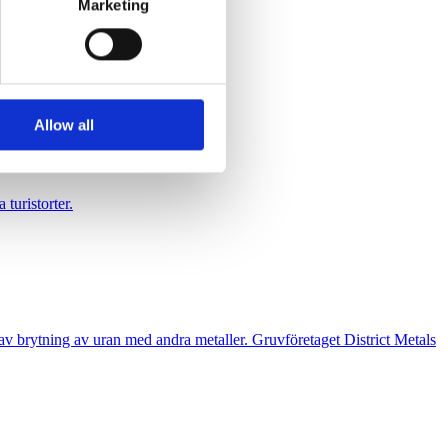
Marketing
ers who may combine it with
 services.
Allow all
 turistorter.
n av brytning av uran med andra metaller. Gruvföretaget District Metals